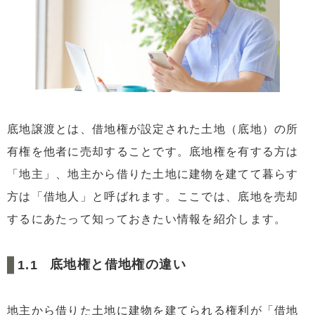
5
底地権を譲渡する方法
5.1
借地人に譲渡する
5.2
他の共有者に譲渡する
5.3
借地権を買い取ってから譲渡する
5.4
底地と借地権を同時売却する
底地譲渡とは、借地権が設定された土地（底地）の所
5.5
専門の不動産会社に売却する
有権を他者に売却することです。底地権を有する方は
6
底地権を譲渡するときに押さえておきたいポイント
「地主」、地主から借りた土地に建物を建てて暮らす
6.1
一般の買い手は見つかりにくい
方は「借地人」と呼ばれます。ここでは、底地を売却
6.2
譲渡時に費用がかかる
するにあたって知っておきたい情報を紹介します。
6.3
共有名義では共有者全員の同意がなければ譲渡で
きない
底地権と借地権の違い
7
まとめ
地主から借りた土地に建物を建てられる権利が「借地