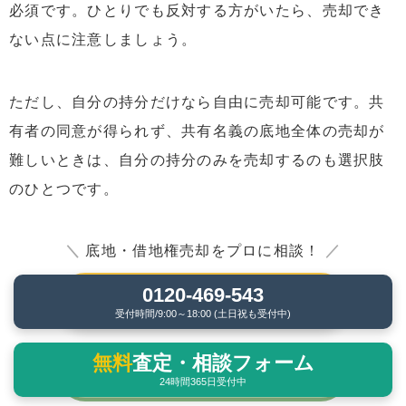
必須です。ひとりでも反対する方がいたら、売却でき
ない点に注意しましょう。
ただし、自分の持分だけなら自由に売却可能です。共
有者の同意が得られず、共有名義の底地全体の売却が
難しいときは、自分の持分のみを売却するのも選択肢
のひとつです。
＼
底地・借地権売却をプロに相談！
／
0120-469-543
【無料】0120-469-543
受付時間/9:00～18:00 (土日祝も受付中)
無料
査定・相談フォーム
【無料】フォームで問合せする
24時間365日受付中