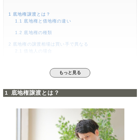
1
底地権譲渡とは？
1.1
底地権と借地権の違い
1.2
底地権の種類
2
底地権の譲渡相場は買い手で異なる
2.1
借地人の場合
2.2
第三者の場合
もっと見る
3
底地権を譲渡するメリット
3.1
税金の負担から解放される
底地権譲渡とは？
3.2
借地人とのトラブルを回避できる
3.3
相続トラブルを未然に回避できる
4
底地権を譲渡するデメリット
4.1
地代収入がなくなる
4.2
売却価格が市場相場よりも安い