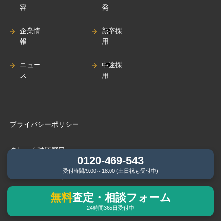
容
発
企業情
新卒採
報
用
ニュー
中途採
ス
用
プライバシーポリシー
クレーム対応窓口
0120-469-543
受付時間/9:00～18:00 (土日祝も受付中)
次世代法に基づく⼀般事業主⾏動計画
無料
査定・相談フォーム
BCP（緊急時事業継続計画）基本⽅針
24時間365日受付中