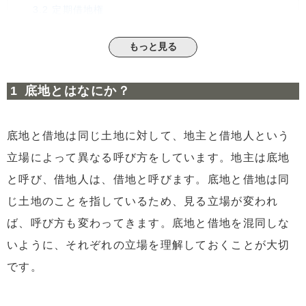
3.2
定期借地権
3.3
使用賃借
もっと見る
4
底地を買い取ってもらった後もお金がかかる
4.1
譲渡所得税
底地とはなにか？
4.2
印紙税
4.3
仲介手数料
底地と借地は同じ土地に対して、地主と借地人という
4.4
抵当権抹消登記
立場によって異なる呼び方をしています。地主は底地
5
まとめ
と呼び、借地人は、借地と呼びます。底地と借地は同
じ土地のことを指しているため、見る立場が変われ
ば、呼び方も変わってきます。底地と借地を混同しな
いように、それぞれの立場を理解しておくことが大切
です。