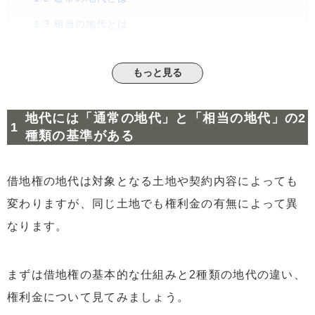
1.3
相当の地代とは
1.4
借地権における権利金と計算方法
もっと見る
2
借地権の月々の地代の計算方法と具体例
2.1
通常の地代の計算例
地代には「通常の地代」と「相当の地代」の2
2.2
相当の地代の計算例
種類の基準がある
3
借地権の月々の地代の支払い方で相続税額も変わる
4
借地権の月々の地代は適切？相場の算定手法5つ
借地権の地代は対象となる土地や契約内容によっても
4.1
更地価格を基準とした方法
変わりますが、同じ土地でも権利金の有無によって異
4.2
公租公課倍率法
なります。
4.3
積算法（利回り法）
4.4
収益分析法
まずは借地権の基本的な仕組みと2種類の地代の違い、
4.5
賃貸事例比較法
権利金について見てみましょう。
5
借地権で適切な地代を設定するポイント