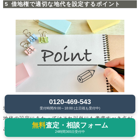
借地権で適切な地代を設定するポイント
0120-469-543
地代の目安を算出する方法にはいろいろありますが、
受付時間/9:00～18:00 (土日祝も受付中)
地代の設定にあたってはそれ以外にも考慮すべき点が
無料
査定・相談フォーム
あります。
24時間365日受付中