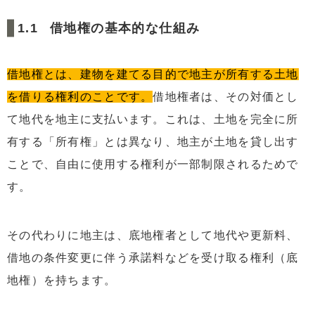
5.1
地代の相場を把握する
借地権の基本的な仕組み
5.2
将来の土地価格の変動を考慮する
5.3
専門家に評価してもらう
借地権とは、建物を建てる目的で地主が所有する土地
6
借地権の月々の地代を値上げ・値下げする方法はある？
を借りる権利のことです。
借地権者は、その対価とし
6.1
借地借家法上の規定
て地代を地主に支払います。これは、土地を完全に所
6.2
地代改定の合意が得られないときの対処法
有する「所有権」とは異なり、地主が土地を貸し出す
7
まとめ
ことで、自由に使用する権利が一部制限されるためで
す。
その代わりに地主は、底地権者として地代や更新料、
借地の条件変更に伴う承諾料などを受け取る権利（底
地権）を持ちます。