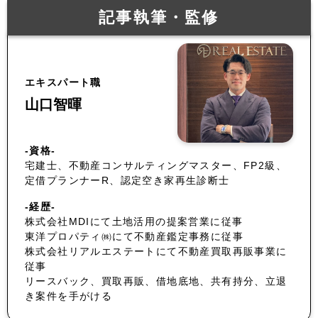
記事執筆・監修
エキスパート職
山口智暉
-資格-
宅建士、不動産コンサルティングマスター、FP2級、
定借プランナーR、認定空き家再生診断士
-経歴-
株式会社MDIにて土地活用の提案営業に従事
東洋プロパティ㈱にて不動産鑑定事務に従事
株式会社リアルエステートにて不動産買取再販事業に
従事
リースバック、買取再販、借地底地、共有持分、立退
き案件を手がける