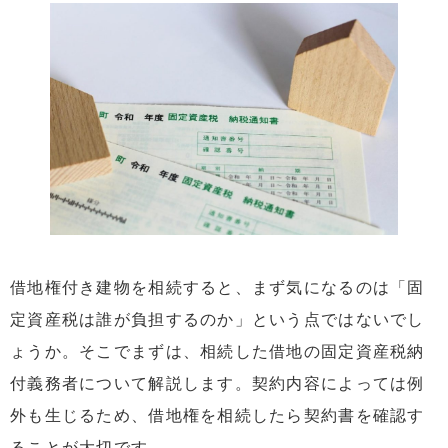
4
【見落としがち】借地人が負担するその他の費用
4.1
建て替え・増改築・売却時にかかる「承諾料」
4.2
各種契約更新の際に発生する「更新料」
4.3
相続では不要な「名義書換料」要求に注意
5
借地権の維持費を負担に感じたら「売却」という選択肢
も
5.1
地主に売却する
5.2
第三者に売却する
5.3
専門の不動産会社に売却する
借地権付き建物を相続すると、まず気になるのは「固
定資産税は誰が負担するのか」という点ではないでし
6
まとめ
ょうか。そこでまずは、相続した借地の固定資産税納
付義務者について解説します。契約内容によっては例
外も生じるため、借地権を相続したら契約書を確認す
ることが大切です。