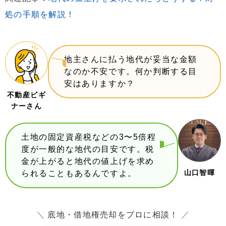
処の手順を解説！
地主さんに払う地代が妥当な金額
なのか不安です。何か判断する目
安はありますか？
不動産ビギ
ナーさん
土地の固定資産税などの3〜5倍程
度が一般的な地代の目安です。税
金が上がると地代の値上げを求め
山口智暉
られることもあるんですよ。
＼
底地・借地権売却をプロに相談！
／