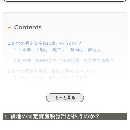
Contents
1
借地の固定資産税は誰が払うのか？
1.1
原則：土地は「地主」、建物は「借地人」
1.2
例外：契約特約で「公租公課」を負担する場合
2
借地の固定資産税・都市計画税はいくら？
2.1
固定資産税・都市計画税の計算式
2.2
最も確実なのは「納税通知書」
もっと見る
3
借地の固定資産税と地代の関係
3.1
地代の相場は固定資産税・都市計画税額の3倍～5
倍
借地の固定資産税は誰が払うのか？
3.2
固定資産税が上がると地代の増額を要求されるこ
とがある