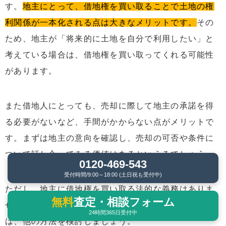
す。
地主にとって、借地権を買い取ることで土地の権
利関係が一本化される点は大きなメリットです。
その
ため、地主が「将来的に土地を自分で利用したい」と
考えている場合は、借地権を買い取ってくれる可能性
があります。
また借地人にとっても、売却に際して地主の承諾を得
る必要がないなど、手間がかからない点がメリットで
す。まずは地主の意向を確認し、売却の可否や条件に
ついて話し合ってみる価値はあるといえるでしょう。
0120-469-543
受付時間/9:00～18:00 (土日祝も受付中)
ただし、地主に借地権を買い取る法的な義務はありま
無料
査定・相談フォーム
せん。地主から前向きな返事をもらえなかった場合に
24時間365日受付中
は、他の方法を検討しましょう。