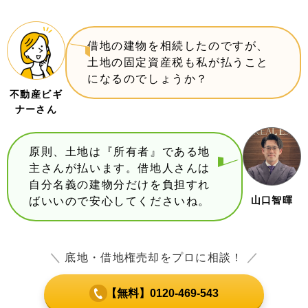
借地の建物を相続したのですが、
土地の固定資産税も私が払うこと
になるのでしょうか？
不動産ビギ
ナーさん
原則、土地は『所有者』である地
主さんが払います。借地人さんは
自分名義の建物分だけを負担すれ
山口智暉
ばいいので安心してくださいね。
＼
底地・借地権売却をプロに相談！
／
【無料】0120-469-543