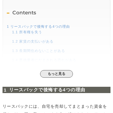
Contents
1
リースバックで後悔する4つの理由
1.1
所有権を失う
1.2
家賃の支払いがある
1.3
長期間住めないことがある
1.4
悪徳業者にだまされる恐れがある
2
リースバックのトラブル事例と対処法｜契約時
もっと見る
2.1
リースバック契約が結べない
2.2
売却価格が相場より極端に安かった
リースバックで後悔する4つの理由
2.3
高額な諸費用を請求された
2.4
相続人とトラブルになった
リースバックには、自宅を売却してまとまった資金を
3
リースバックのトラブル事例と対処法｜利用時