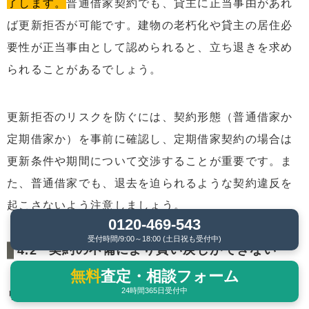
了します。
普通借家契約でも、貸主に正当事由があれ
ば更新拒否が可能です。建物の老朽化や貸主の居住必
要性が正当事由として認められると、立ち退きを求め
られることがあるでしょう。
更新拒否のリスクを防ぐには、契約形態（普通借家か
定期借家か）を事前に確認し、定期借家契約の場合は
更新条件や期間について交渉することが重要です。ま
た、普通借家でも、退去を迫られるような契約違反を
起こさないよう注意しましょう。
0120-469-543
受付時間/9:00～18:00 (土日祝も受付中)
契約の不備により買い戻しができない
無料
査定・相談フォーム
24時間365日受付中
リースバックで後悔する事例のひとつが、買い戻し条