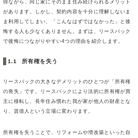
得ながら、同じ家にそのまま住み続けられるメリット
3.1
家賃が上がって払えない
があります。しかし、契約内容を十分に理解しないま
3.2
修繕費の負担に関してもめた
ま利用してしまい、「こんなはずではなかった」と後
3.3
許可なく別の業者に売却された
悔する人も少なくありません。まずは、リースバック
3.4
リースバック会社が倒産した
で後悔につながりやすい4つの理由を紹介します。
4
リースバックのトラブル事例と対処法｜更新・買い戻し
時
所有権を失う
4.1
更新を拒否され退去させられた
4.2
契約の不備により買い戻しができない
リースバックの大きなデメリットのひとつが「所有権
4.3
買い戻しの金額が高額で買い戻せなかった
の喪失」です。リースバックにより法的に所有権が買
5
リースバックでの後悔を防ぐ対策
主に移転し、長年住み慣れた我が家が他人の財産とな
5.1
売却価格や家賃の相場を調べる
り、賃借人という立場に変わります。
5.2
相続人を含む家族に相談する
5.3
契約書を入念に確認する
所有権を失うことで、リフォームや増改築といった自