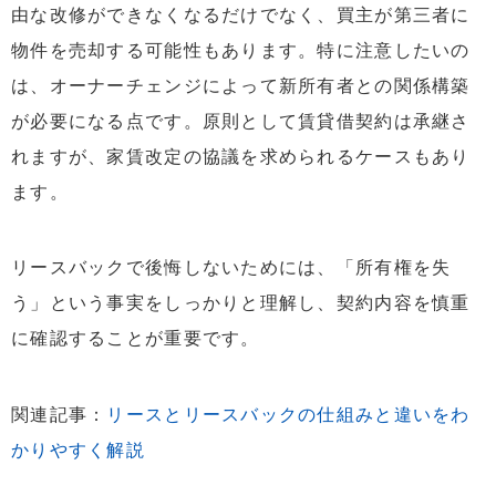
5.4
買い戻し条件は契約書に明記する
由な改修ができなくなるだけでなく、買主が第三者に
5.5
リースバック以外の方法を検討する
物件を売却する可能性もあります。特に注意したいの
は、オーナーチェンジによって新所有者との関係構築
6
後悔しないために｜リースバック会社選びのポイント
6.1
リースバックの実績は豊富か
が必要になる点です。原則として賃貸借契約は承継さ
6.2
担当者の対応が誠実か
れますが、家賃改定の協議を求められるケースもあり
ます。
6.3
リースバック後のサポート体制は充実しているか
6.4
実際の利用者の口コミはよいか
リースバックで後悔しないためには、「所有権を失
7
リースバックの後悔に関してよくある質問
7.1
リースバックが「よくない」と言われる理由は？
う」という事実をしっかりと理解し、契約内容を慎重
に確認することが重要です。
7.2
リースバックの失敗例は？
7.3
リースバックした家に何年住めますか？
関連記事：
リースとリースバックの仕組みと違いをわ
7.4
リースバックはどんな人におすすめですか？
かりやすく解説
8
まとめ