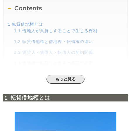
Contents
1
転貸借地権とは
1.1
借地人が又貸しすることで生じる権利
1.2
転貸借地権と借地権・転借権の違い
1.3
賃貸人・賃借人・転借人の契約関係
1.4
借地権の転貸には地主の承諾が必要
2
転貸借地権と転借人の法的権利
もっと見る
2.1
転借権の対抗要件は『借地人名義の建物登記』が
基本
転貸借地権とは
2.2
転貸借地権に関する民法改正のポイント
3
転貸借地権の価値は借地権より低い
3.1
転貸借地権・転借権の評価方法と計算例
3.2
転貸借地権の価値が低くなる理由