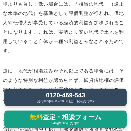
場よりも著しく低い場合には、「相当の地代」（適正
な水準の地代）を基準として評価調整が行われ、借地
人や転借人が享受している経済的利益が加味されるこ
とになります。これは、実勢より安い地代で土地を利
用していること自体が一種の利益とみなされるためで
す。
逆に、地代が相場並みかそれ以上である場合には、そ
のような特別な利益が認められず、転貸借地権の評価
額が低くなる、または実質的にゼロとされるケースも
0120-469-543
あります。
受付時間/9:00～18:00 (土日祝も受付中)
無料
査定・相談フォーム
さらに、「無償返還特約」が契約上明記されている場
24時間365日受付中
合は、借地期間満了後に土地を無償で返還する義務が