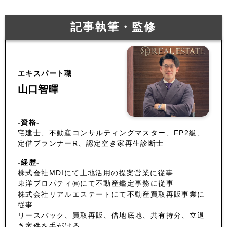
記事執筆・監修
エキスパート職
山口智暉
-資格-
宅建士、不動産コンサルティングマスター、FP2級、
定借プランナーR、認定空き家再生診断士
-経歴-
株式会社MDIにて土地活用の提案営業に従事
東洋プロパティ㈱にて不動産鑑定事務に従事
株式会社リアルエステートにて不動産買取再販事業に
従事
リースバック、買取再販、借地底地、共有持分、立退
き案件を手がける