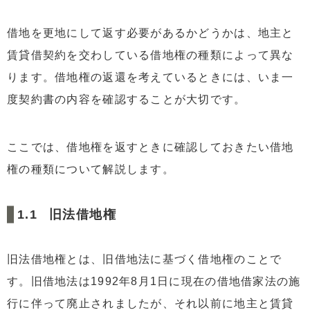
3.2
地主に借地権を買い取ってもらう
借地を更地にして返す必要があるかどうかは、地主と
3.3
第三者に借地権を売却する
賃貸借契約を交わしている借地権の種類によって異な
3.4
地主と協力して底地と借地権を同時に売却する
ります。借地権の返還を考えているときには、いま一
4
借地を更地にして返す4つの流れ
度契約書の内容を確認することが大切です。
4.1
1.賃貸借契約書の内容を確認する
4.2
2.地主と交渉する
ここでは、借地権を返すときに確認しておきたい借地
4.3
3.解体業者に依頼して建物を解体する
権の種類について解説します。
4.4
4.建物滅失登記を行って借地を返還する
5
まとめ
旧法借地権
旧法借地権とは、旧借地法に基づく借地権のことで
す。旧借地法は1992年8月1日に現在の借地借家法の施
行に伴って廃止されましたが、それ以前に地主と賃貸