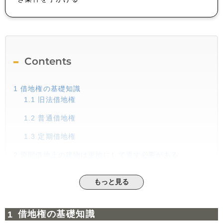
Contents
1
借地権の基礎知識
1.1
旧法借地権
1.2
普通借地権
1.3
定期借地権
2
原則借地上の建物は更地にして返す必要がある
2.1
民法で定められている原状回復義務
もっと見る
2.2
借地上の建物の解体にかかる費用相場
3
借地上の建物を更地にせずに手放す方法
借地権の基礎知識
3.1
地主に建物買取請求権を行使する