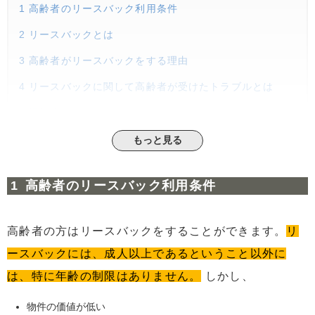
1
高齢者のリースバック利用条件
2
リースバックとは
3
高齢者がリースバックをする理由
4
リースバックに関して高齢者が受けたトラブルとは
5
認知症でもリースバックできるのか
6
もし認知症になってしまったら
もっと見る
6.1
預金が引き出せなくなる
6.2
持ち家を売却できなくなる
高齢者のリースバック利用条件
7
認知症の人の不動産を売るには
高齢者の方はリースバックをすることができます。
リ
8
「成年後見人」とは
ースバックには、成人以上であるということ以外に
9
成年後見人になるためには
は、特に年齢の制限はありません。
しかし、
10
リースバックした資金は何に使えるのか
物件の価値が低い
11
認知症になる前にやっておくべきこと