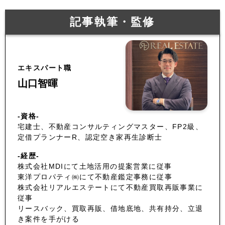
記事執筆・監修
エキスパート職
山口智暉
-資格-
宅建士、不動産コンサルティングマスター、FP2級、
定借プランナーR、認定空き家再生診断士
-経歴-
株式会社MDIにて土地活用の提案営業に従事
東洋プロパティ㈱にて不動産鑑定事務に従事
株式会社リアルエステートにて不動産買取再販事業に
従事
リースバック、買取再販、借地底地、共有持分、立退
き案件を手がける