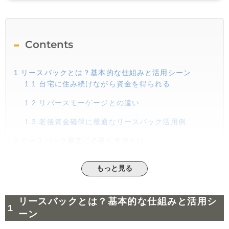
Contents
1
リースバックとは？基本的な仕組みと活用シーン
1.1
自宅に住み続けながら資金を得られる
1.2
リバースモーゲージとの違い
1.3
老後資金確保に最適なリースバック活用例
2
リースバック審査に必要な条件とは
2.1
物件条件：対象となる不動産に関する要件
もっと見る
2.2
契約者条件：年齢や収入に関する要件
2.3
書類審査：提出が必要な書類と準備方法
リースバックとは？基本的な仕組みと活用シ
3
リースバック審査に落ちる理由と対策
ーン
3.1
物件の価値が低い