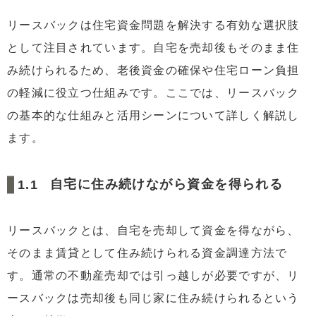
3.2
家賃の支払い能力に不安がある
リースバックは住宅資金問題を解決する有効な選択肢
3.3
ローン残債が物件価値を上回る
として注目されています。自宅を売却後もそのまま住
3.4
名義人全員の同意が得られない
み続けられるため、老後資金の確保や住宅ローン負担
4
複数社への相見積もりで最良条件を引き出すコツ
の軽減に役立つ仕組みです。ここでは、リースバック
の基本的な仕組みと活用シーンについて詳しく解説し
5
リースバック後の選択肢と将来設計
5.1
契約終了時の買い戻し条件と準備
ます。
5.2
税金に関する影響と対策
自宅に住み続けながら資金を得られる
5.3
契約更新時の注意点
6
まとめ
リースバックとは、自宅を売却して資金を得ながら、
そのまま賃貸として住み続けられる資金調達方法で
す。通常の不動産売却では引っ越しが必要ですが、リ
ースバックは売却後も同じ家に住み続けられるという