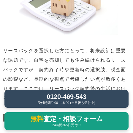
リースバックを選択した方にとって、将来設計は重要
な課題です。自宅を売却しても住み続けられるリース
バックですが、契約終了時や更新時の選択肢、税金面
の影響など、長期的な視点で考慮したい点が数多くあ
ります。ここでは、リースバック契約後の生活におけ
0120-469-543
る重要な選択肢や注意点について解説します。
受付時間/9:00～18:00 (土日祝も受付中)
契約終了時の買い戻し条件と準備
無料
査定・相談フォーム
24時間365日受付中