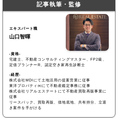
記事執筆・監修
エキスパート職
山口智暉
-資格-
宅建士、不動産コンサルティングマスター、FP2級、
定借プランナーR、認定空き家再生診断士
-経歴-
株式会社MDIにて土地活用の提案営業に従事
東洋プロパティ㈱にて不動産鑑定事務に従事
株式会社リアルエステートにて不動産買取再販事業に
従事
リースバック、買取再販、借地底地、共有持分、立退
き案件を手がける