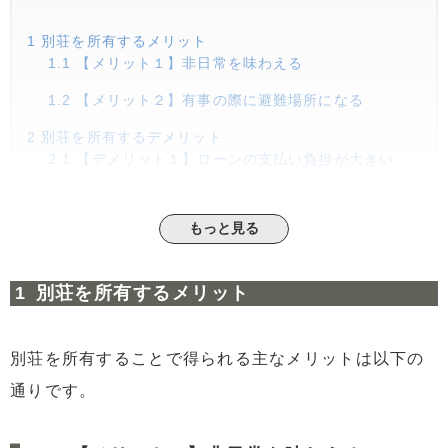
1
別荘を所有するメリット
1.1
【メリット１】非日常を味わえる
1.2
【メリット２】有事の際に避難場所になる
2
別荘を所有するデメリット
2.1
【デメリット１】ローンの支払い負担が大きい
2.2
【デメリット２】管理の手間がかかる
もっと見る
2.3
【デメリット３】コストがかかる
2.4
【デメリット4】別荘の利用頻度が減る
別荘を所有するメリット
2.5
【デメリット5】別荘地が衰退する
3
別荘の売却が難しい理由
別荘を所有することで得られる主なメリットは以下の
3.1
【別荘が売れない理由１】立地が悪い
通りです。
3.2
【別荘が売れない理由２】コストがかかる
3.3
【別荘が売れない理由３】修理が必要な物件が多