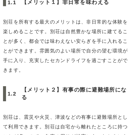
【メリット１】非日常を味わえる
い
3.4
【別荘が売れない理由４】不動産会社に入る手数
別荘を所有する最大のメリットは、非日常的な体験を
料が少ない
楽しめることです。別荘は自然豊かな場所に建てるこ
4
リースバックで別荘を有効活用する方法
とが多く、都会では味わえない安らぎを手に入れるこ
5
リースバック利用の条件と注意点
とができます。雰囲気のよい場所で自分の望む環境が
5.1
利用者に関する制限
手に入り、充実したセカンドライフを過ごすことがで
5.2
物件に関する制限
きます。
6
別荘をリースバックすることはできるのか
7
別荘をリースバックできない場合
【メリット２】有事の際に避難場所にな
8
まとめ
る
別荘は、震災や火災、津波などの有事に避難場所とし
て利用できます。別荘は自宅から離れたところに持つ