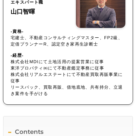
エキスパート職
山口智暉
-資格-
宅建士、不動産コンサルティングマスター、FP2級、
定借プランナーR、認定空き家再生診断士
-経歴-
株式会社MDIにて土地活用の提案営業に従事
東洋プロパティ㈱にて不動産鑑定事務に従事
株式会社リアルエステートにて不動産買取再販事業に
従事
リースバック、買取再販、借地底地、共有持分、立退
き案件を手がける
Contents