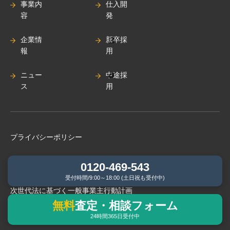
事業内
仕入開
容
発
企業情
新卒採
報
用
ニュー
中途採
ス
用
プライバシーポリシー
クレーム対応窓口
0120-469-543
受付時間/9:00～18:00 (土日祝も受付中)
次世代法に基づく⼀般事業主⾏動計画
無料
査定・相談フォーム
24時間365日受付中
BCP（緊急時事業継続計画）基本⽅針