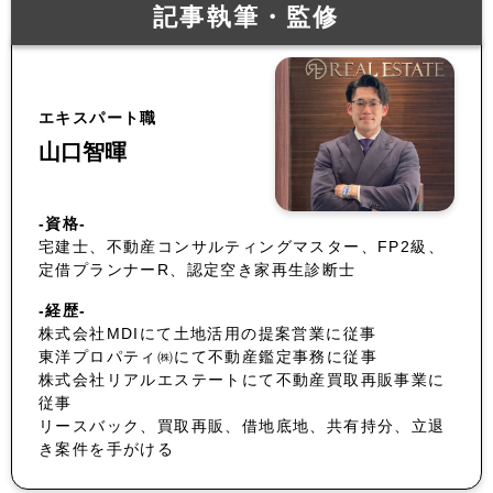
記事執筆・監修
エキスパート職
山口智暉
-資格-
宅建士、不動産コンサルティングマスター、FP2級、
定借プランナーR、認定空き家再生診断士
-経歴-
株式会社MDIにて土地活用の提案営業に従事
東洋プロパティ㈱にて不動産鑑定事務に従事
株式会社リアルエステートにて不動産買取再販事業に
従事
リースバック、買取再販、借地底地、共有持分、立退
き案件を手がける