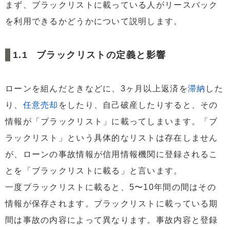
3.3
物件に価値がない場合
まず、ブラックリストに載っている人がリースバック
3.4
物件に価値がないとき
を利用できるかどうかについて説明します。
3.5
名義人からの同意が得られない場合
ブラックリストの定義と影響
3.6
ローン残高がある場合
3.7
保証人を用意できない場合
ローンを組んだときなどに、3ヶ月以上返済を
滞納
した
4
リースバックを実現するための方法
り、
任意売却
をしたり、自己破産したりすると、その
4.1
今後の収入を証明する
情報が「ブラックリスト」に載ってしまいます。「ブ
4.2
保証人をつける
ラックリスト」という具体的なリストは存在しません
4.3
他の不動産業者を試す
が、ローンの事故情報が信用情報機関に登録されるこ
5
リースバック後に生活保護は受給可能か
とを「ブラックリストに載る」と言います。
6
リースバックで生活保護もらう注意点
一度ブラックリストに載ると、5〜10年間の間はその
7
まとめ
情報が保存されます。ブラックリストに載っている期
間は事故の内容によって異なります。事故内容と登録