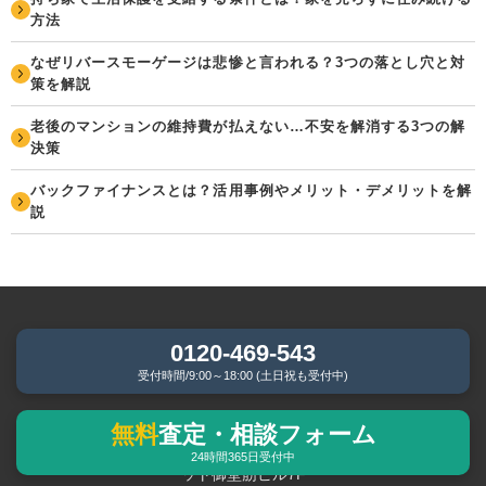
方法
なぜリバースモーゲージは悲惨と言われる？3つの落とし穴と対
策を解説
老後のマンションの維持費が払えない…不安を解消する3つの解
決策
バックファイナンスとは？活用事例やメリット・デメリットを解
説
0120-469-543
受付時間/9:00～18:00 (土日祝も受付中)
株式会社リアルエステート
無料
査定・相談フォーム
〒541-0047大阪府大阪市中央区淡路町4丁目2番13号アーバンネ
24時間365日受付中
ット御堂筋ビル7F