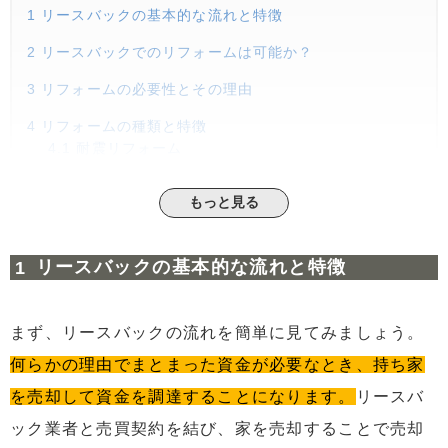
1
リースバックの基本的な流れと特徴
2
リースバックでのリフォームは可能か？
3
リフォームの必要性とその理由
4
リフォームの種類と特徴
4.1
耐震リフォーム
4.2
バリアフリーリフォーム
もっと見る
4.3
エコリフォーム
4.4
水まわりリフォーム
リースバックの基本的な流れと特徴
4.5
間取り変更リフォーム
まず、リースバックの流れを簡単に見てみましょう。
5
「リフォームリースバック」とは
5.1
リフォームリースバックで得られる無料リフォー
何らかの理由でまとまった資金が必要なとき、持ち家
ムの可能性
を売却して資金を調達することになります。
リースバ
5.2
リフォームリースバックの仕組み
ック業者と売買契約を結び、家を売却することで売却