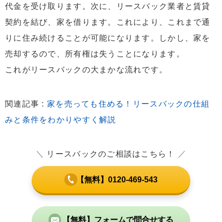
5.3
不動産業者がリフォーム費を負担する理由
代金を受け取ります。次に、リースバック業者と賃貸
6
リフォームリースバックのメリット
契約を結び、家を借ります。これにより、これまで通
6.1
自分では費用を用意する必要がない
りに住み続けることが可能になります。しかし、家を
6.2
老朽化してきたところを直すことができる
売却するので、所有権は失うことになります。
7
まとめ：リースバックとリフォームの相互関係
これがリースバックの大まかな流れです。
関連記事 :
家を売っても住める！リースバックの仕組
みと条件をわかりやすく解説
＼
リースバックのご相談はこちら！
／
【無料】0120-469-543
【無料】フォームで問合せする