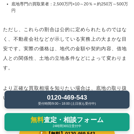
底地専門の買取業者：2,500万円×10～20％＝約250万～500万
円
ただし、これらの割合は公的に定められたものではな
く、不動産会社などが示している実務上の大まかな目
安です。実際の価格は、地代の金額や契約内容、借地
人との関係性、土地の立地条件などによって変わりま
す。
より正確な買取相場を知りたい場合は、底地の取り扱
0120-469-543
いに慣れた不動産業者に査定を依頼しましょう。
受付時間/9:00～18:00 (土日祝も受付中)
＼
底地・借地権売却をプロに相談！
／
無料
査定・相談フォーム
24時間365日受付中
【無料】0120-469-543