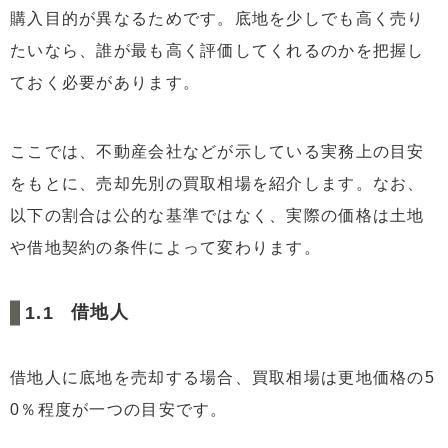
購入目的が異なるためです。底地を少しでも高く売り
3.2
収益性が低い
たいなら、誰が最も高く評価してくれるのかを把握し
3.3
買い手が限定される
ておく必要があります。
4
底地の買取相場を自分で計算する方法
4.1
1.更地価格の目安を調べる
ここでは、不動産会社などが示している実務上の目安
4.2
2.更地価格に売却先別の割合をかける
をもとに、売却先別の買取相場を紹介します。なお、
5
底地を高く売却する方法
以下の割合は公的な基準ではなく、実際の価格は土地
5.1
まずは借地人への売却を検討する
や借地契約の条件によって変わります。
5.2
契約内容を整理してから査定を依頼する
5.3
底地の専門業者に査定を依頼する
借地人
6
まとめ
借地人に底地を売却する場合、買取相場は更地価格の5
0％程度が一つの目安です。