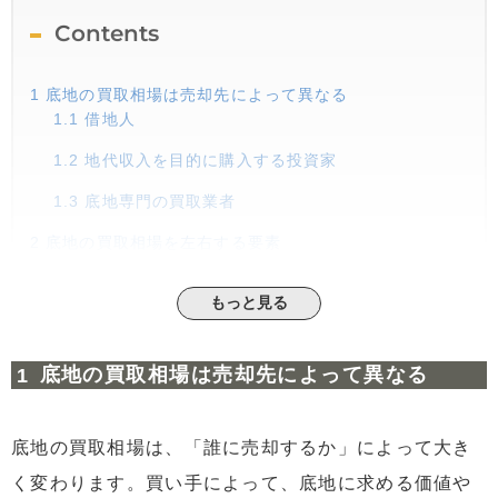
Contents
1
底地の買取相場は売却先によって異なる
1.1
借地人
1.2
地代収入を目的に購入する投資家
1.3
底地専門の買取業者
2
底地の買取相場を左右する要素
2.1
借地権の種類
もっと見る
2.2
借地契約の条件
2.3
土地の立地・形状・面積
底地の買取相場は売却先によって異なる
2.4
法令上の制限
2.5
借地人との関係性
底地の買取相場は、「誰に売却するか」によって大き
3
底地の買取相場が安くなる理由
く変わります。買い手によって、底地に求める価値や
3.1
土地を自由に使えない