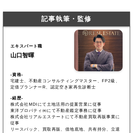
記事執筆・監修
エキスパート職
山口智暉
-資格-
宅建士、不動産コンサルティングマスター、FP2級、
定借プランナーR、認定空き家再生診断士
-経歴-
株式会社MDIにて土地活用の提案営業に従事
東洋プロパティ㈱にて不動産鑑定事務に従事
株式会社リアルエステートにて不動産買取再販事業に
従事
リースバック、買取再販、借地底地、共有持分、立退