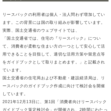
4.4
実際に発生したリースバックに関するトラブルと
その対策
リースバックの利用者は個人・法人問わず増加してい
5
国土交通省の支援によるリースバックの普及
ます。この背景には国の取り組みが影響しています。
6
【まとめ】国土交通省のリースバックガイドラインの今
実際、国土交通省のウェブサイトでは、
後
「国土交通省では、住宅の『リースバック』につい
て、消費者が柔軟な住まい方の一つとして安心して活
用できることを目指して、適切な活用方策や留意点等
をガイドブックとして取りまとめます。」と記載され
ています。
国土交通省の住宅局および不動産・建設経済局は、リ
ースバックのガイドブック作成に向けて検討会を開催
しています。
2021年12月13日に、第1回「消費者向けリースバック
ガイドブック策定検討会」が開催され、2時間にわたっ