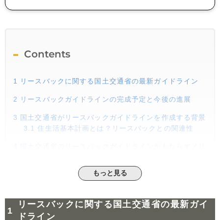
Contents
1
リースバックに関する国土交通省の最新ガイドライン
2
リースバックガイドラインの完成予定と今後の進展
3
国土交通省がリースバックガイドラインを作成する背景
3.1
住生活基本計画とは？リースバックとの関連性
4
国土交通省のリースバックガイドラインがもたらすメリ
ット
4.1
不動産の有効活用促進
もっと見る
4.2
悪質業者による被害削減
リースバックに関する国土交通省の最新ガイ
4.3
トラブルを防ぐためのガイドラインの重要性
ドライン