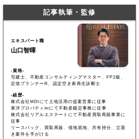
記事執筆・監修
エキスパート職
山口智暉
-資格-
宅建士、不動産コンサルティングマスター、FP2級、
定借プランナーR、認定空き家再生診断士
-経歴-
株式会社MDIにて土地活用の提案営業に従事
東洋プロパティ㈱にて不動産鑑定事務に従事
株式会社リアルエステートにて不動産買取再販事業に
従事
リースバック、買取再販、借地底地、共有持分、立退
き案件を手がける