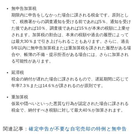
無申告加算税
期限内に申告をしなかった場合に課される税金です。原則とし
て、税務署からの調査通知を受ける前であれば5％、通知を受け
た後であれば10％、調査後であれば15％が本来の税額に上乗せ
されます。加算税の割合は、本来の税額や過去の履歴によって
は最大30％まで引き上げられることもあります。さらに、過去
5年以内に無申告加算税または重加算税を課された履歴がある場
合や、帳簿の不備・提示拒否がある場合には、さらに加算され
る可能性があります。
延滞税
税金の納付が遅れた場合に課されるもので、遅延期間に応じて
年率7.3％または14.6％が課されるのが原則です。
重加算税
仮装や隠ぺいといった悪質な行為が認定された場合に課される
税金で、納付すべき税額に対して最大40％が加算されます。
関連記事：
確定申告が不要な自宅売却の特例と無申告