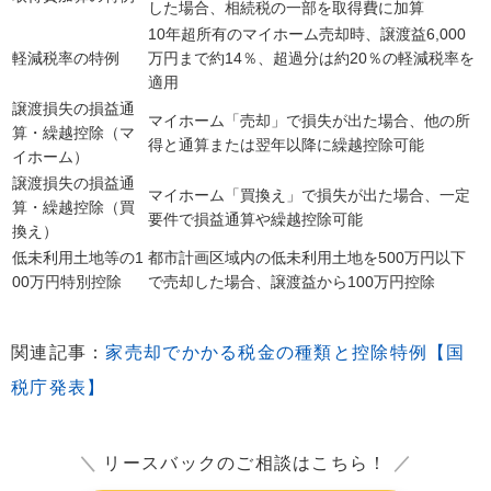
した場合、相続税の一部を取得費に加算
10年超所有のマイホーム売却時、譲渡益6,000
軽減税率の特例
万円まで約14％、超過分は約20％の軽減税率を
適用
譲渡損失の損益通
マイホーム「売却」で損失が出た場合、他の所
算・繰越控除（マ
得と通算または翌年以降に繰越控除可能
イホーム）
譲渡損失の損益通
マイホーム「買換え」で損失が出た場合、一定
算・繰越控除（買
要件で損益通算や繰越控除可能
換え）
低未利用土地等の1
都市計画区域内の低未利用土地を500万円以下
00万円特別控除
で売却した場合、譲渡益から100万円控除
関連記事：
家売却でかかる税金の種類と控除特例【国
税庁発表】
＼
リースバックのご相談はこちら！
／