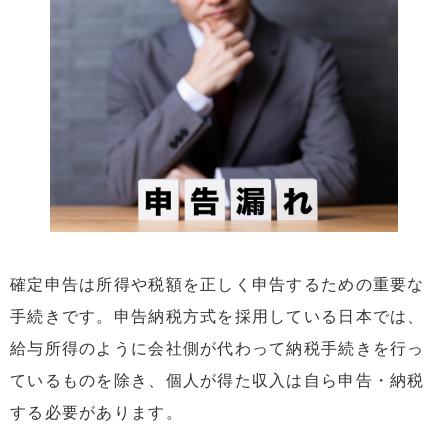
4
譲渡所得税の計算に適用できる特例
5
譲渡所得税の申告に関するよくある誤解
5.1
年間20万円以下の譲渡所得は「誰でも申告不要」
ではない
5.2
譲渡所得税の「50万円特別控除」は不動産には適
用されない
6
譲渡所得税申告のために必要な書類
7
まとめ
確定申告は所得や税額を正しく申告するための重要な
手続きです。申告納税方式を採用している日本では、
給与所得のように会社側が代わって納税手続きを行っ
ているものを除き、個人が得た収入は自ら申告・納税
する必要があります。