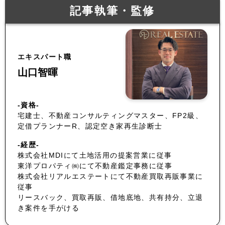
記事執筆・監修
エキスパート職
山口智暉
-資格-
宅建士、不動産コンサルティングマスター、FP2級、
定借プランナーR、認定空き家再生診断士
-経歴-
株式会社MDIにて土地活用の提案営業に従事
東洋プロパティ㈱にて不動産鑑定事務に従事
株式会社リアルエステートにて不動産買取再販事業に
従事
リースバック、買取再販、借地底地、共有持分、立退
き案件を手がける