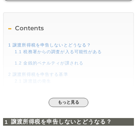
Contents
1
譲渡所得税を申告しないとどうなる？
1.1
税務署からの調査が入る可能性がある
1.2
金銭的ペナルティが課される
2
譲渡所得税を申告する基準
2.1
譲渡益の発生
2.2
特例や控除の適用
もっと見る
2.3
損益通算や繰越控除の利用
3
譲渡所得税額の計算方法
譲渡所得税を申告しないとどうなる？
3.1
譲渡所得税の計算式と税率
3.2
取得費・譲渡費用に含まれる主な項目