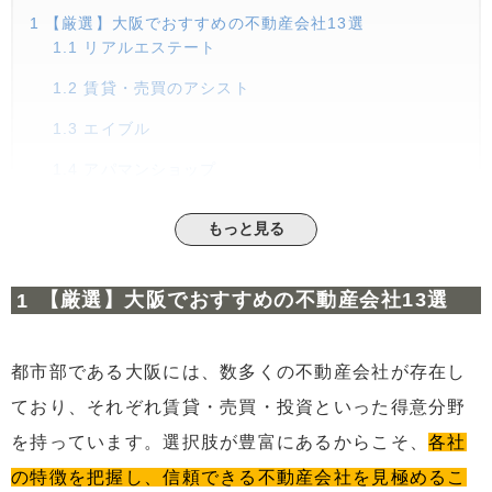
1
【厳選】大阪でおすすめの不動産会社13選
1.1
リアルエステート
1.2
賃貸・売買のアシスト
1.3
エイブル
1.4
アパマンショップ
1.5
LAKIA不動産
もっと見る
1.6
クラスモ
1.7
関西エース不動産
【厳選】大阪でおすすめの不動産会社13選
1.8
ゼロ賃貸
都市部である大阪には、数多くの不動産会社が存在し
1.9
賃貸Free
ており、それぞれ賃貸・売買・投資といった得意分野
1.10
賃貸住宅サービス
を持っています。選択肢が豊富にあるからこそ、
各社
1.11
アトリフ
の特徴を把握し、信頼できる不動産会社を見極めるこ