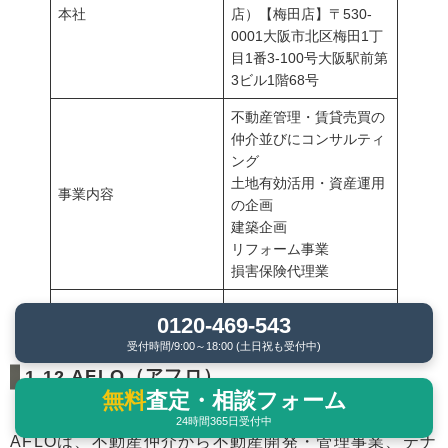
本社
店）【梅田店】〒530-
0001大阪市北区梅田1丁
目1番3-100号大阪駅前第
3ビル1階68号
不動産管理・賃貸売買の
仲介並びにコンサルティ
ング
土地有効活用・資産運用
事業内容
の企画
建築企画
リフォーム事業
損害保険代理業
ホームページ
https://www.atorifu.com/
0120-469-543
受付時間/9:00～18:00 (土日祝も受付中)
AFLO（アフロ）
無料
査定・相談フォーム
24時間365日受付中
AFLOは、不動産仲介から不動産開発・管理事業、テナ