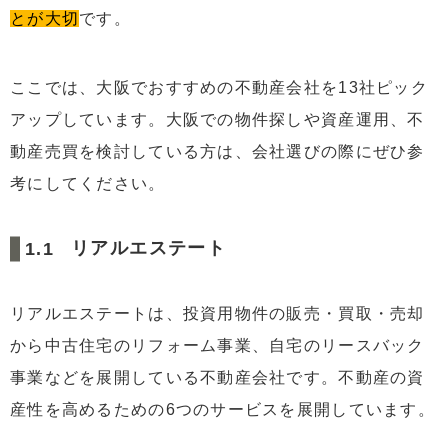
1.12
AFLO（アフロ）
とが大切
です。
1.13
賃貸オフィスサービス
2
大阪で不動産会社を選ぶときのチェックポイント
ここでは、大阪でおすすめの不動産会社を13社ピック
2.1
レスポンスが早い会社を選ぶ
アップしています。大阪での物件探しや資産運用、不
2.2
口コミや評判を確認する
動産売買を検討している方は、会社選びの際にぜひ参
2.3
対象物件のデメリットまで伝えてくれる会社を選
考にしてください。
ぶ
2.4
仲介手数料の金額を比較する
リアルエステート
2.5
契約後のサポート体制が充実している会社を選ぶ
2.6
宅地建物取引業の免許の更新回数をチェックする
リアルエステートは、投資用物件の販売・買取・売却
2.7
営業時間が長くて時間に融通が利く会社を選ぶ
から中古住宅のリフォーム事業、自宅のリースバック
事業などを展開している不動産会社です。不動産の資
2.8
担当者の専門性や対応の丁寧さを確認する
産性を高めるための6つのサービスを展開しています。
2.9
大阪での取引実績が豊富な会社に相談する（投資
の場合）