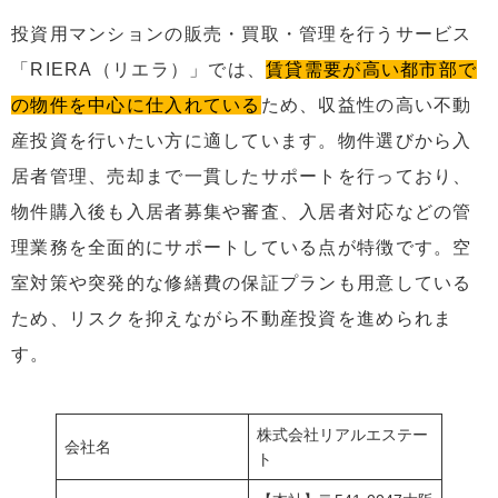
3
大阪で評判が良くない不動産会社によくある特徴
投資用マンションの販売・買取・管理を行うサービス
3.1
おとり物件で集客している
「RIERA（リエラ）」では、
賃貸需要が高い都市部で
3.2
営業・勧誘がしつこく契約を急かしてくる
の物件を中心に仕入れている
ため、収益性の高い不動
3.3
何らかのトラブルで過去に行政処分を受けている
産投資を行いたい方に適しています。物件選びから入
居者管理、売却まで一貫したサポートを行っており、
3.4
契約内容や費用の説明が不鮮明で分かりにくい
物件購入後も入居者募集や審査、入居者対応などの管
4
大手不動産会社か地域密着型の不動産会社ならどちらが
良い？
理業務を全面的にサポートしている点が特徴です。空
4.1
数ある選択肢の中から物件を選ぶなら大手不動産
室対策や突発的な修繕費の保証プランも用意している
会社
ため、リスクを抑えながら不動産投資を進められま
4.2
地域性や柔軟な対応を重視するなら地域密着型の
す。
不動産会社
5
大阪の不動産会社はそれぞれに得意分野がある！じっく
り比較して選ぼう
株式会社リアルエステー
会社名
ト