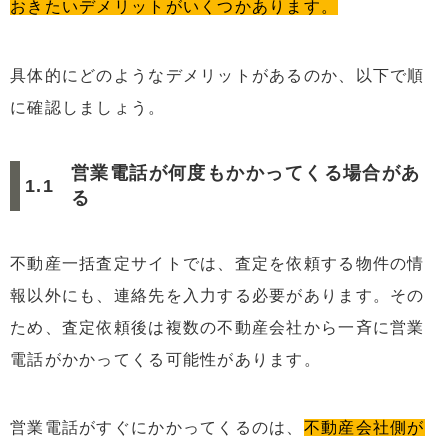
おきたいデメリットがいくつかあります。
3
不動産一括査定サイトを有効活用するための5つのポイ
ント
3.1
希望の連絡頻度や連絡方法を伝える
具体的にどのようなデメリットがあるのか、以下で順
3.2
売却価格の相場を比較する目的で利用する
に確認しましょう。
3.3
提携先の不動産会社の評判・売却実績を調べる
営業電話が何度もかかってくる場合があ
3.4
机上査定・訪問査定の違いを押さえておく
る
3.5
なぜその査定額になったのかを確認する
4
デメリットを踏まえた上での不動産一括査定サイトの選
不動産一括査定サイトでは、査定を依頼する物件の情
び方
報以外にも、連絡先を入力する必要があります。その
4.1
査定対象のエリアを事前に確認する
ため、査定依頼後は複数の不動産会社から一斉に営業
4.2
不動産会社の提携数を確認する
電話がかかってくる可能性があります。
4.3
個人情報を適切に扱っているサイトを選ぶ
4.4
厳しい基準を設けて提携会社を厳選しているサイ
営業電話がすぐにかかってくるのは、
不動産会社側が
トを選ぶ