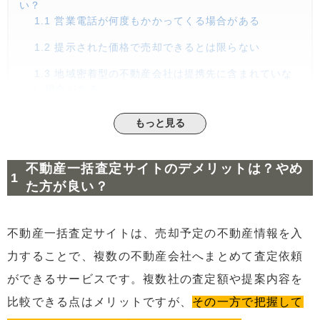
い？
1.1
営業電話が何度もかかってくる場合がある
1.2
提示された価格で売却できるとは限らない
1.3
地域密着型の不動産会社は提携先に含まれていな
い場合がある
1.4
高額査定で集客している不動産会社と出会うリス
もっと見る
クがある
1.5
地域によっては査定対象外となる可能性がある
不動産一括査定サイトのデメリットは？やめ
1.6
個人情報の流出リスクに注意する必要がある
た方が良い？
2
不動産一括査定サイトはデメリットだけではない！利用
するメリット
不動産一括査定サイトは、売却予定の不動産情報を入
2.1
複数社の査定額を一度に比較できる
力することで、複数の不動産会社へまとめて査定依頼
2.2
売却価格の相場を把握できる
ができるサービスです。複数社の査定額や提案内容を
2.3
価格以外の情報も比較できる（対応力・提案力な
比較できる点はメリットですが、
その一方で把握して
ど）