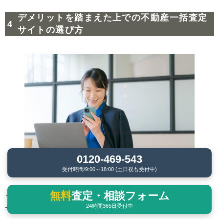
デメリットを踏まえた上での不動産一括査定
サイトの選び方
0120-469-543
受付時間/9:00～18:00 (土日祝も受付中)
ここでは、不動産一括査定をスムーズに進めるための
無料
査定・相談フォーム
24時間365日受付中
サイトの選び方を解説します。選び方のこつを把握