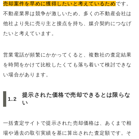
売却案件を早めに獲得したいと考えているため
です。
5
不動産一括査定サイトを利用する際によくある質問
5.1
査定したら必ず売却しなければなりませんか？
不動産業界は競争が激しいため、多くの不動産会社は
他社より先に売り主と接点を持ち、媒介契約につなげ
5.2
匿名での査定はできますか？
たいと考えています。
6
不動産一括査定サイトを賢く利用して好条件で売却しよ
う
営業電話が頻繁にかかってくると、複数社の査定結果
を時間をかけて比較したくても落ち着いて検討できな
い場合があります。
提示された価格で売却できるとは限らな
い
一括査定サイトで提示された売却価格は、あくまで相
場や過去の取引実績を基に算出された査定額です。そ