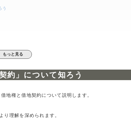
ろう
い
もっと見る
契約」について知ろう
別する？
する？
、借地権と借地契約について説明します。
由
より理解を深められます。