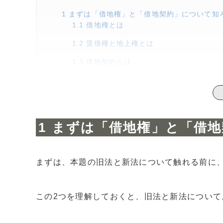
1
まずは「借地権」と「借地契約」について知
1.1
借地権とは
1.2
賃借権と地上権とは
1.3
借地契約とは
2
これを見れば分かる「旧法」と「新法」の違
2.1
旧法・借地法とは
2.2
新法・借地借家法とは
まずは「借地権」と「借地
2.3
旧法と新法の違い
3
堅固建物と非堅固建物って何？どうやって区
3.1
堅固建物と非堅固建物はどうやって区別
まずは、本題の旧法と新法について触れる前に
4
新法・借地借家法が制定された【3つ】の理
4.1
底地人と借地人の間にある力関係の変化
この2つを理解しておくと、旧法と新法について
4.2
細かい条項を加える必要性があったから