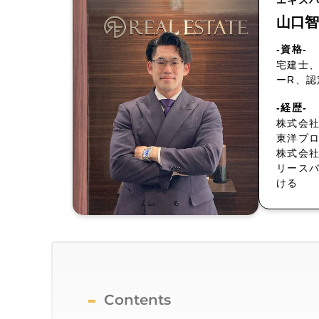
エキス
山口智
-資格-
宅建士、
ーR、
-経歴-
株式会社
東洋プ
株式会
リース
ける
Contents