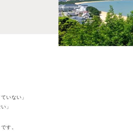
きていない」
ない」
メです。