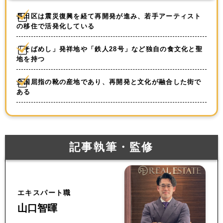
長田区は震災復興を経て再開発が進み、若手アーティスト
の移住で活発化している
「そばめし」発祥地や「鉄人28号」など独自の食文化と聖
地を持つ
全国屈指の靴の産地であり、再開発と文化が融合した街で
ある
記事執筆・監修
エキスパート職
山口智暉