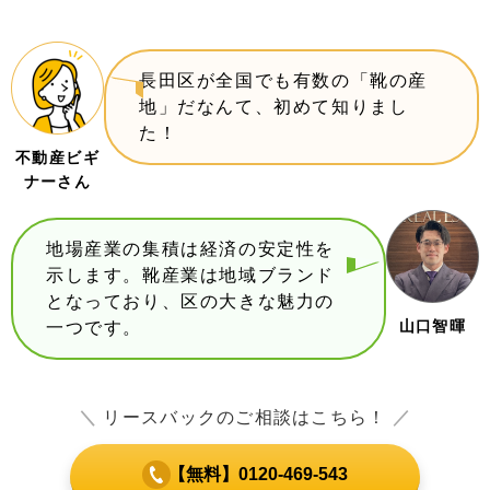
長田区が全国でも有数の「靴の産
地」だなんて、初めて知りまし
た！
不動産ビギ
ナーさん
地場産業の集積は経済の安定性を
示します。靴産業は地域ブランド
となっており、区の大きな魅力の
山口智暉
一つです。
＼
リースバックのご相談はこちら！
／
【無料】0120-469-543