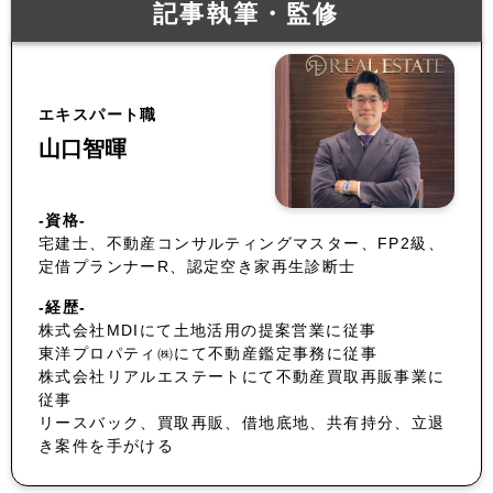
記事執筆・監修
エキスパート職
山口智暉
-資格-
宅建士、不動産コンサルティングマスター、FP2級、
定借プランナーR、認定空き家再生診断士
-経歴-
株式会社MDIにて土地活用の提案営業に従事
東洋プロパティ㈱にて不動産鑑定事務に従事
株式会社リアルエステートにて不動産買取再販事業に
従事
リースバック、買取再販、借地底地、共有持分、立退
き案件を手がける