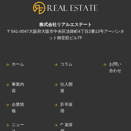
株式会社リアルエステート
〒541-0047大阪府大阪市中央区淡路町4丁目2番13号アーバンネ
ット御堂筋ビル7F
ホーム
コラム
お問い
合わせ
事業内
仕入開
容
発
企業情
新卒採
報
用
ニュー
中途採