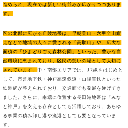
進められ、現在では新しい街並みが広がりつつありま
す。
区の北部に広がる丘陵地帯は、早朝登山・六甲全山縦
走などで地域の人々に愛される「高取山」や、広大な
面積の「ひよどりごえ森林公園」といった、豊かな自
然環境に恵まれており、区民の憩いの場として大切に
されています。
中・南部エリアでは、JR線をはじめと
して、市営地下鉄・神戸高速鉄道・山陽電鉄といった
鉄道網が整えられており、交通面でも発展を遂げてき
ました。さらに、南端に位置する長田港地帯は「みな
と神戸」を支える存在としても活躍しており、あらゆ
る事業の積み卸し港や漁港としても要となっていま
す。