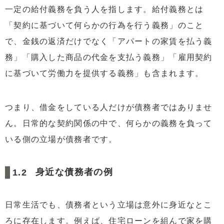
5.2
任意売却で負担を軽減できるケース
一定の給付義務を負う人を指します。給付義務とは
5.3
不動産担保ローンの活用
「契約に基づいて何らかの行為を行う義務」のこと
5.4
早めに専門会社へ相談する重要性
で、金銭の返済だけでなく「アパートの家賃を払う義
務」「購入した商品の代金を支払う義務」「雇用契約
6
債務整理との違いも理解しておこう
6.1
任意整理
に基づいて労働力を提供する義務」も含まれます。
6.2
個人再生
6.3
自己破産
つまり、借金をしている人だけが債務者ではありませ
ん。日常的な契約関係の中で、何らかの義務を負って
6.4
不動産を残したい場合は慎重な判断が必要
いる側の立場が債務者です。
7
債務者に関するよくある質問
7.1
クレジットカード利用者も債務者？
身近な債務者の例
7.2
返済できないと逮捕される？
7.3
家族に借金は引き継がれる？
日常生活でも、債務者という立場は意外に身近なとこ
7.4
住宅ローンが払えない場合はどうすればよい？
ろに存在します。例えば、住宅ローンを組んで家を購