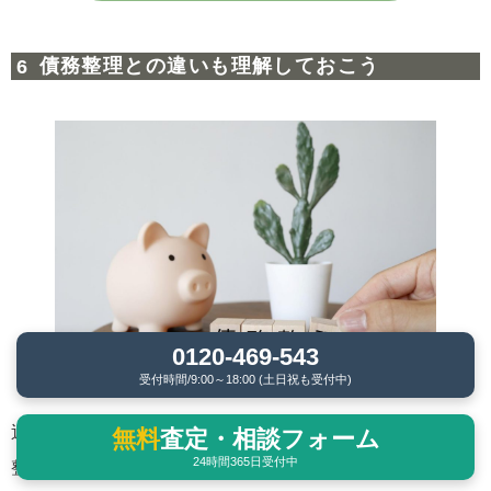
債務整理との違いも理解しておこう
0120-469-543
受付時間/9:00～18:00 (土日祝も受付中)
返済が難しくなった際に利用できる制度として「債務
無料
査定・相談フォーム
24時間365日受付中
整理」があります。ひとくちに債務整理といっても、