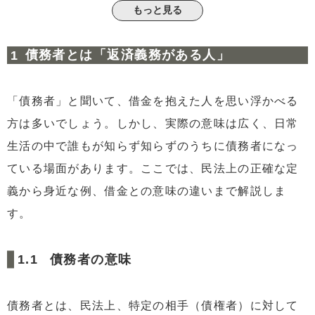
もっと見る
2.2
両者の関係をわかりやすく解説
2.3
住宅ローンでの関係性
債務者とは「返済義務がある人」
3
債務者が負う主な義務とは
3.1
返済義務
「債務者」と聞いて、借金を抱えた人を思い浮かべる
3.2
契約内容を守る義務
方は多いでしょう。しかし、実際の意味は広く、日常
3.3
滞納時に発生する問題
生活の中で誰もが知らず知らずのうちに債務者になっ
4
返済できない場合に起こること
ている場面があります。ここでは、民法上の正確な定
4.1
督促や一括請求が行われる
義から身近な例、借金との意味の違いまで解説しま
4.2
信用情報に影響する
す。
4.3
差し押さえに発展する場合もある
4.4
住宅ローン滞納は自宅売却につながることも
債務者の意味
5
債務問題は不動産を活用して解決できる場合がある
5.1
リースバックという選択肢
債務者とは、民法上、特定の相手（債権者）に対して