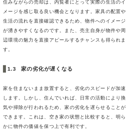
住みながらの売却は、内覧者にとって実際の生活のイ
6.4
住宅ローン残高
メージを感じ取る良い機会となります。家具の配置や
6.5
リフォームの制限
生活の流れを直接確認できるため、物件へのイメージ
が湧きやすくなるのです。また、売主自身が物件や周
6.6
契約期間の確認
辺環境の魅力を直接アピールするチャンスも得られま
6.7
修繕費の負担
す。
6.8
長期的な視点
7
リースバックで気をつけるポイント
家の劣化が遅くなる
7.1
所有権の移転
7.2
家賃の負担
家を住まないまま放置すると、劣化のスピードが加速
7.3
家賃の設定
します。しかし、住んでいれば、日常の活動により換
7.4
売却価格の低下
気や掃除が行われるため、家の劣化を遅らせることが
7.5
住宅ローン残高
できます。これは、空き家の状態と比較すると、明ら
7.6
リフォームの制限
かに物件の価値を保つ上で有利です。