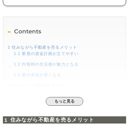
Contents
1
住みながら不動産を売るメリット
1.1
新居の資金計画が立てやすい
1.2
内覧時の生活感が魅力となる
1.3
家の劣化が遅くなる
2
住みながら不動産を売るデメリット
2.1
内覧のためのスケジュール調整が必須
もっと見る
2.2
生活感が内覧のネガティブ要因となる可能性
3
住みながら不動産売却を成功させるコツ
住みながら不動産を売るメリット
3.1
ビジネスとしての内覧を最優先