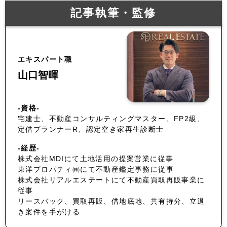
記事執筆・監修
エキスパート職
山口智暉
-資格-
宅建士、不動産コンサルティングマスター、FP2級、
定借プランナーR、認定空き家再生診断士
-経歴-
株式会社MDIにて土地活用の提案営業に従事
東洋プロパティ㈱にて不動産鑑定事務に従事
株式会社リアルエステートにて不動産買取再販事業に
従事
リースバック、買取再販、借地底地、共有持分、立退
き案件を手がける