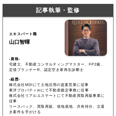
記事執筆・監修
エキスパート職
山口智暉
-資格-
宅建士、不動産コンサルティングマスター、FP2級、
定借プランナーR、認定空き家再生診断士
-経歴-
株式会社MDIにて土地活用の提案営業に従事
東洋プロパティ㈱にて不動産鑑定事務に従事
株式会社リアルエステートにて不動産買取再販事業に
従事
リースバック、買取再販、借地底地、共有持分、立退
き案件を手がける