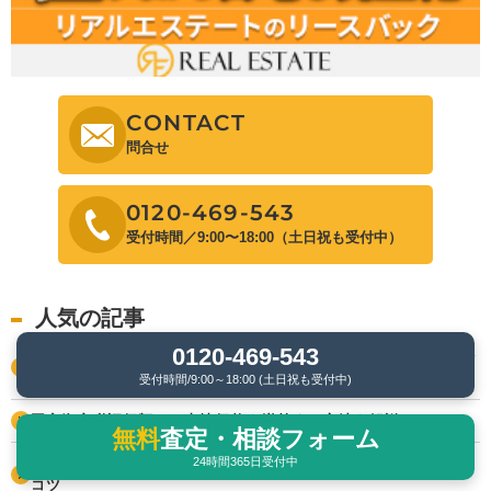
CONTACT
問合せ
0120-469-543
受付時間／9:00〜18:00（土日祝も受付中）
人気の記事
0120-469-543
税金が高すぎて払えない場合の対処法は？利用できる支援制度を
解説
受付時間/9:00～18:00 (土日祝も受付中)
固定資産税評価額から土地価格を逆算する方法を解説
無料
査定・相談フォーム
24時間365日受付中
マンションを買ってはいけないエリア5選！後悔しない選び方の
コツ