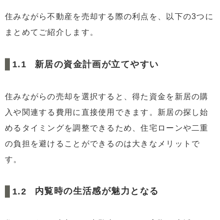
3.2
見栄えを重視する
住みながら不動産を売却する際の利点を、以下の3つに
3.3
早めの新居探し
まとめてご紹介します。
4
リースバックとは？
4.1
リースバックの主な特性
新居の資金計画が立てやすい
4.2
リースバックの利点
4.3
リースバックの欠点
住みながらの売却を選択すると、得た資金を新居の購
5
リバースモーゲージとは？（対象は55歳～65歳）
入や関連する費用に直接使用できます。新居の探し始
5.1
リバースモーゲージの特色
めるタイミングを調整できるため、住宅ローンや二重
5.2
リバースモーゲージの利点
の負担を避けることができるのは大きなメリットで
5.3
リバースモーゲージの欠点
す。
6
リースバックで気をつけるポイント
6.1
家賃の負担
内覧時の生活感が魅力となる
6.2
家賃の設定
6.3
売却価格の低下