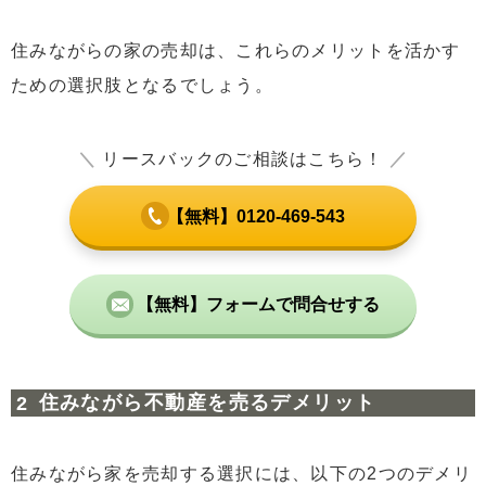
7.7
契約期間の確認
住みながらの家の売却は、これらのメリットを活かす
7.8
修繕費の負担
ための選択肢となるでしょう。
7.9
長期的な視点
8
まとめ
＼
リースバックのご相談はこちら！
／
【無料】0120-469-543
【無料】フォームで問合せする
住みながら不動産を売るデメリット
住みながら家を売却する選択には、以下の2つのデメリ