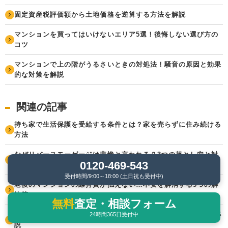
固定資産税評価額から土地価格を逆算する方法を解説
マンションを買ってはいけないエリア5選！後悔しない選び方の
コツ
マンションで上の階がうるさいときの対処法！騒音の原因と効果
的な対策を解説
関連の記事
持ち家で生活保護を受給する条件とは？家を売らずに住み続ける
方法
なぜリバースモーゲージは悲惨と言われる？3つの落とし穴と対
0120-469-543
策を解説
受付時間/9:00～18:00 (土日祝も受付中)
老後のマンションの維持費が払えない…不安を解消する3つの解
決策
無料
査定・相談フォーム
バックファイナンスとは？活用事例やメリット・デメリットを解
24時間365日受付中
説