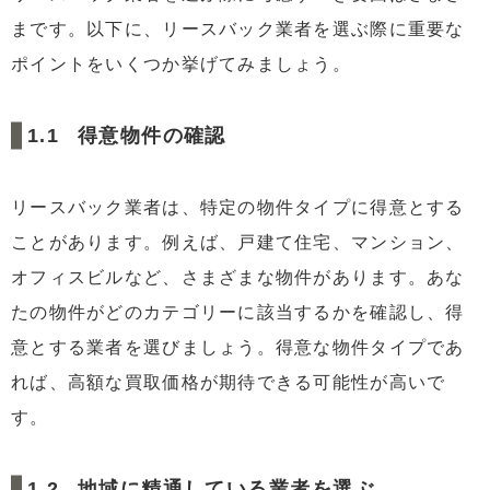
まです。以下に、リースバック業者を選ぶ際に重要な
2.4
将来的に買い戻しできる
ポイントをいくつか挙げてみましょう。
2.5
売却したことが周囲に知られない
3
リースバックの注意点
得意物件の確認
3.1
売却金額でローンを完済できない場合は利用不可
3.2
相場よりも売却価格は安い可能性あり
リースバック業者は、特定の物件タイプに得意とする
3.3
相場よりも家賃が高いケースあり
ことがあります。例えば、戸建て住宅、マンション、
3.4
物件所有権が業者になる
オフィスビルなど、さまざまな物件があります。あな
3.5
賃貸借期間に期限がある
たの物件がどのカテゴリーに該当するかを確認し、得
4
今話題のリースバック会社の紹介
意とする業者を選びましょう。得意な物件タイプであ
4.1
セゾンファンデックス「セゾンのリースバック」
れば、高額な買取価格が期待できる可能性が高いで
5
センチュリー21「売っても住めるんだワン」
す。
6
一般的な買取価格とリースバックの相場
6.1
地域別のリースバック相場
地域に精通している業者を選ぶ