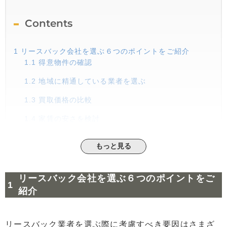
Contents
1
リースバック会社を選ぶ６つのポイントをご紹介
1.1
得意物件の確認
1.2
地域に精通している業者を選ぶ
1.3
買取価格の比較
1.4
家賃の安さを検討
1.5
契約形態を確認
もっと見る
1.6
担当者の対応
2
リースバックのメリット
リースバック会社を選ぶ６つのポイントをご
2.1
自宅を売却したあとも住み続けられる
紹介
2.2
短期間でまとまった資金を増やせる
2.3
ランニングコストの支払いが減る
リースバック業者を選ぶ際に考慮すべき要因はさまざ