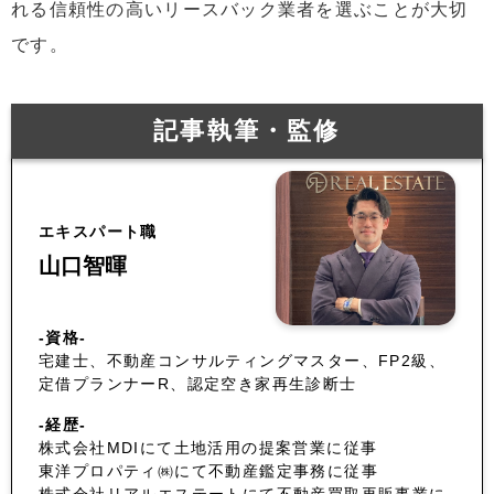
れる信頼性の高いリースバック業者を選ぶことが大切
です。
記事執筆・監修
エキスパート職
山口智暉
-資格-
宅建士、不動産コンサルティングマスター、FP2級、
定借プランナーR、認定空き家再生診断士
-経歴-
株式会社MDIにて土地活用の提案営業に従事
東洋プロパティ㈱にて不動産鑑定事務に従事
株式会社リアルエステートにて不動産買取再販事業に