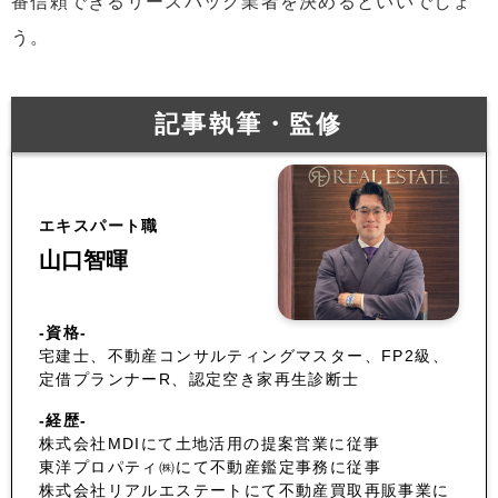
番信頼できるリースバック業者を決めるといいでしょ
う。
記事執筆・監修
エキスパート職
山口智暉
-資格-
宅建士、不動産コンサルティングマスター、FP2級、
定借プランナーR、認定空き家再生診断士
-経歴-
株式会社MDIにて土地活用の提案営業に従事
東洋プロパティ㈱にて不動産鑑定事務に従事
株式会社リアルエステートにて不動産買取再販事業に