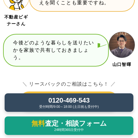
えを聞くことも重要ですね。
不動産ビギ
ナーさん
今後どのような暮らしを送りたい
かを家族で共有しておきましょ
う。
山口智暉
＼
リースバックのご相談はこちら！
／
0120-469-543
【無料】0120-469-543
受付時間/9:00～18:00 (土日祝も受付中)
無料
査定・相談フォーム
【無料】フォームで問合せする
24時間365日受付中