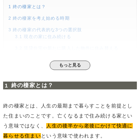
1
終の棲家とは？
2
終の棲家を考え始める時期
3
終の棲家の代表的な3つの選択肢
3.1
現在の家に住み続ける
3.2
賃貸住宅や新たに購入した物件に住み替える
3.3
老人ホームや高齢者向け住宅などの施設に入所す
もっと見る
る
4
終の棲家の後悔しない選び方
終の棲家とは？
4.1
快適な老後を送れるかを基準に住まいを選ぶ
4.2
周辺施設が充実しているエリアを選ぶ
終の棲家とは、人生の最期まで暮らすことを前提とし
4.3
介護施設や病院が近くにあるエリアを選ぶ
た住まいのことです。亡くなるまで住み続ける家とい
4.4
将来の生活費を踏まえて無理のない住まいを選ぶ
う意味ではなく、
人生の後半から老後にかけて快適に
5
終の棲家を決める際の2つのポイント
暮らせる住まい
という意味で使われます。
5.1
理想の老後の過ごし方や今後のビジョンを考える