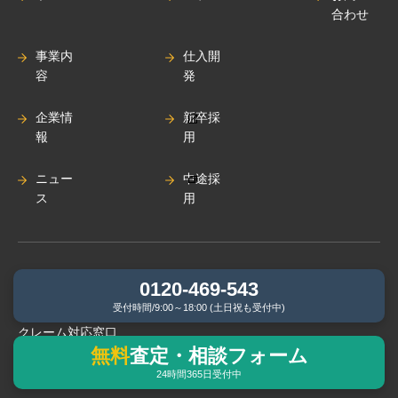
合わせ
事業内
仕入開
容
発
企業情
新卒採
報
用
ニュー
中途採
ス
用
0120-469-543
プライバシーポリシー
受付時間/9:00～18:00 (土日祝も受付中)
クレーム対応窓口
無料
査定・相談フォーム
24時間365日受付中
次世代法に基づく⼀般事業主⾏動計画