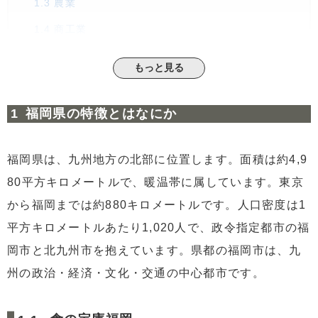
1.3
農業
1.4
商工業
2
福岡市の魅力はなにか
もっと見る
2.1
アクセス
2.2
子育て支援制度
福岡県の特徴とはなにか
2.3
待機児童が少ない
2.4
進学先が豊富で将来の選択肢が広がる
福岡県は、九州地方の北部に位置します。面積は約4,9
2.5
子育て支援が充実している
80平方キロメートルで、暖温帯に属しています。東京
2.6
移動にかかる時間を最小限に抑えられる
から福岡までは約880キロメートルです。人口密度は1
平方キロメートルあたり1,020人で、政令指定都市の福
3
久留米市はどんな市か知ろう
3.1
治安
岡市と北九州市を抱えています。県都の福岡市は、九
3.2
交通利便性
州の政治・経済・文化・交通の中心都市です。
4
リースバックで生活に余裕を持たせようリースバックと
は、自宅を売却したうえで、その家を賃貸してそのまま住