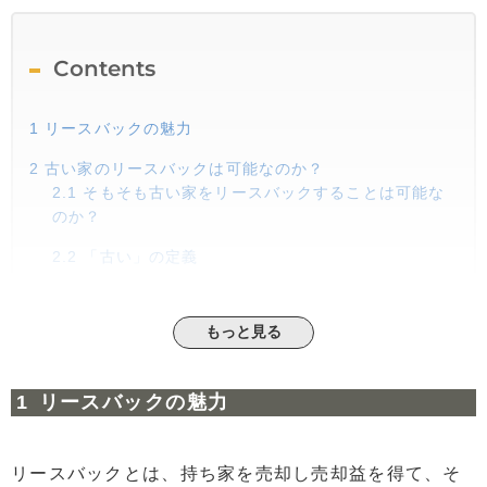
Contents
1
リースバックの魅力
2
古い家のリースバックは可能なのか？
2.1
そもそも古い家をリースバックすることは可能な
のか？
2.2
「古い」の定義
2.3
リースバックの利用条件
もっと見る
3
古い家を高く売るためには・・！
3.1
事前にリフォームして売りに出す
リースバックの魅力
3.2
複数の業者に見積もりを出す
3.3
リースバック業者の選び方
リースバックとは、持ち家を売却し売却益を得て、そ
4
リースバック後の家賃を抑えるためには・・？