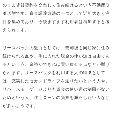
4.1
一括査定を受け、複数の業者に頼る
のまま賃貸契約を交わして住み続けるという不動産取
引形態です。資金調達方法の一つとして近年大きく注
4.2
各リースバック業者のサービス内容を把握してお
く
目を集めており、今後ますます利用者は増加すると考
4.3
必要資金を把握する
えられます。
5
まとめ
リースバックの魅力としては、売却後も同じ家に住み
続けられる点や、手に入れた現金の使い道は自由であ
るという点、余裕ができれば買い戻せる点などが挙げ
られます。リースバックを利用する人の特徴として
は、充実したセカンドライフを送りたいという人や、
リバースモーゲージよりも資金の使い道の制限がない
ためという人、住宅ローンの負担を減らしたい人など
が多いようです。