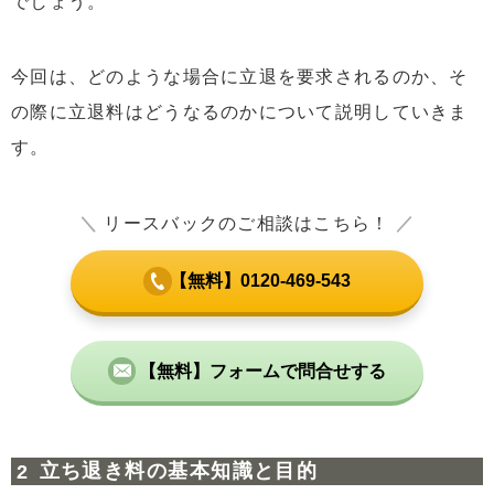
でしょう。
7
高額な立ち退き料が支払われるケースとは？
7.1
立ち退き料が大きく跳ね上がる“オーナー側の事
今回は、どのような場合に立退を要求されるのか、そ
情”
の際に立退料はどうなるのかについて説明していきま
7.2
立ち退きを“人生の見直し機会”として捉える視点
す。
8
立ち退き料に関するまとめと実践的アドバイス
＼
リースバックのご相談はこちら！
／
【無料】0120-469-543
【無料】フォームで問合せする
立ち退き料の基本知識と目的