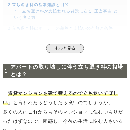
2
立ち退き料の基本知識と目的
2.1
立ち退き料が支払われる背景にある“正当事由”と
いう考え方
3
立ち退き料はオーナーの義務？支払いの有無と条件
4
マンション建て替え時の立ち退き要求とそのプロセス
4.1
立ち退きに伴って実際にどんな負担が生まれるの
もっと見る
か
5
立ち退き料の相場
アパートの取り壊しに伴う立ち退き料の相場
5.1
立ち退き料に関して明確な規定はない
とは？
5.2
立ち退き料の一般的な相場と実際の金額
6
立ち退き料が支払われない場合の対処法
「
賃貸マンションを建て替えるので立ち退いてほし
6.1
立ち退き料を請求する
い
」と言われたらどうしたら良いのでしょうか。
6.2
立ち退きを拒否する
多くの人はこれからもそのマンションに住むつもりだ
6.3
立ち退き料を諦める
ったはずなので、困惑し、今後の生活に悩む人もいる
6.4
第三者の介入で状況が大きく変わることもある