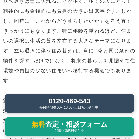
立ち退きは急に訪れることが多く、多くの人にとって
精神的にも金銭的にも負担の大きい出来事です。しか
し、同時に「これからどう暮らしたいか」を考え直す
きっかけにもなります。特に年齢を重ねるほど、住ま
いの選択は生活の質を左右する大きなテーマになりま
す。立ち退きに伴う住み替えは、単に “今と同じ条件の
物件を探す” だけではなく、将来の暮らしを見据えて住
環境や負担の少ない住まいへ移行する機会でもありま
す。
0120-469-543
賃貸で暮らし続けるのか、思い切って持ち家という選
受付時間/9:00～18:00 (土日祝も受付中)
択肢を検討するのか、あるいは現在の負担を軽くする
ために住まいの形を変えていくのか。こうした判断
無料
査定・相談フォーム
は、人によって最適解が大きく異なります。立ち退き
24時間365日受付中