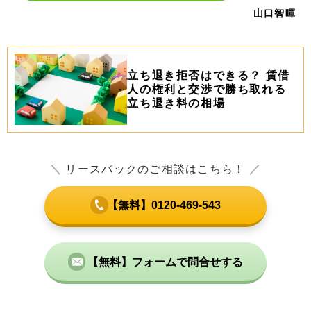
山口智暉
立ち退き拒否はできる？ 賃借
人の権利と交渉で勝ち取れる
立ち退き料の相場
＼
リースバックのご相談はこちら！
／
【無料】0120-469-543
【無料】フォームで問合せする