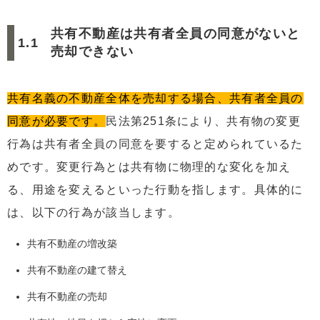
5.2
必要書類一覧
共有不動産は共有者全員の同意がないと
6
共有状態を解消できる！共有持分売却以外の選択肢
売却できない
6.1
共有持分の放棄
6.2
共有持分の贈与
共有名義の不動産全体を売却する場合、共有者全員の
6.3
土地の場合は分筆
同意が必要です。
民法第251条により、共有物の変更
6.4
共有物分割請求の行使
行為は共有者全員の同意を要すると定められているた
7
共有持分の売却にかかる税金と費用
めです。変更行為とは共有物に物理的な変化を加え
7.1
譲渡所得税
る、用途を変えるといった行動を指します。具体的に
7.2
登録免許税
は、以下の行為が該当します。
7.3
印紙税
共有不動産の増改築
7.4
司法書士報酬
共有不動産の建て替え
7.5
仲介手数料
共有不動産の売却
8
まとめ