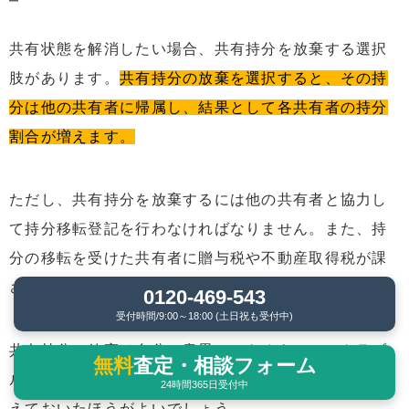
共有状態を解消したい場合、共有持分を放棄する選択
肢があります。
共有持分の放棄を選択すると、その持
分は他の共有者に帰属し、結果として各共有者の持分
割合が増えます。
ただし、共有持分を放棄するには他の共有者と協力し
て持分移転登記を行わなければなりません。また、持
分の移転を受けた共有者に贈与税や不動産取得税が課
される可能性もあります。
0120-469-543
受付時間/9:00～18:00 (土日祝も受付中)
共有持分の放棄は自分の意思でできるものの、トラブ
無料
査定・相談フォーム
ルを未然に避けたいなら、他の共有者にあらかじめ伝
24時間365日受付中
えておいたほうがよいでしょう。