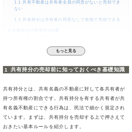
1.1
共有不動産は共有者全員の同意がないと売却でき
ない
1.2
共有持分は共有者の同意なしで単独で売却できる
2
共有持分の売却方法3選
2.1
1.他の共有者に売却する
2.2
2.不動産会社の仲介で第三者に売却する
もっと見る
2.3
3.共有持分専門の買取業者に売却する
共有持分の売却前に知っておくべき基礎知識
3
共有持分の売却相場は市場価格よりも安くなる
4
共有持分の売却で起こりやすいトラブル事例と回避策
4.1
他の共有者との関係性が悪化する
共有持分とは、共有名義の不動産に対して各共有者が
4.2
他の共有者と売却価格でもめる
持つ所有権の割合です。共有持分を有する共有者が共
有名義不動産にできる行為は、民法で細かく規定され
4.3
贈与税が課される可能性がある
ています。まずは、共有持分を売却する上で押さえて
5
共有持分を売却する流れと必要書類
5.1
売却までのステップ
おきたい基本ルールを紹介します。