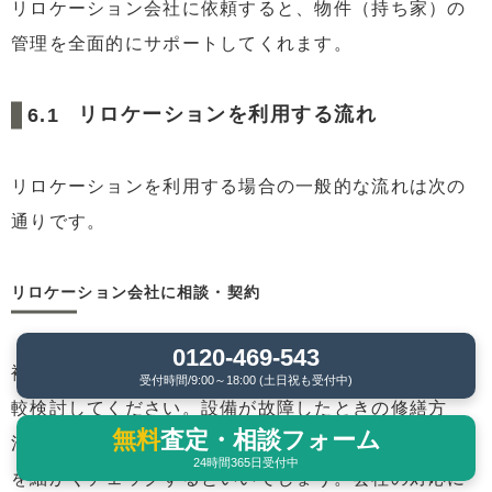
リロケーション会社に依頼すると、物件（持ち家）の
管理を全面的にサポートしてくれます。
リロケーションを利用する流れ
リロケーションを利用する場合の一般的な流れは次の
通りです。
リロケーション会社に相談・契約
0120-469-543
複数の会社があるので、話を聞いて条件を確認し、比
受付時間/9:00～18:00 (土日祝も受付中)
較検討してください。設備が故障したときの修繕方
無料
査定・相談フォーム
法、トラブル時のクレーム対応など、会社の対応範囲
24時間365日受付中
を細かくチェックするといいでしょう。会社の対応に