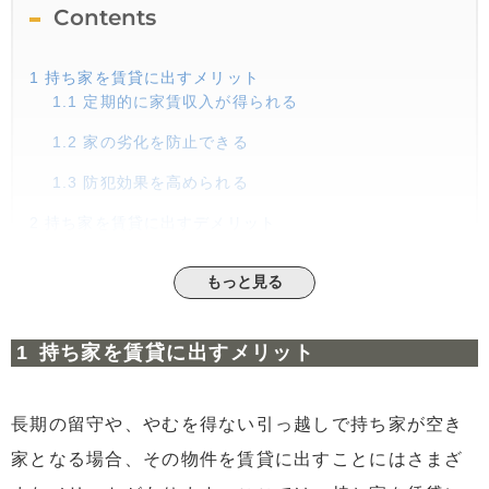
Contents
1
持ち家を賃貸に出すメリット
1.1
定期的に家賃収入が得られる
1.2
家の劣化を防止できる
1.3
防犯効果を高められる
2
持ち家を賃貸に出すデメリット
2.1
管理費や管理業務が発生する
もっと見る
2.2
入居者トラブルが発生する可能性がある
2.3
オーナーから一方的に解約できない
持ち家を賃貸に出すメリット
3
持ち家を賃貸に出すときに知っておきたい3つの契約形
態
3.1
普通借家契約｜契約更新が可能でスタンダードな
長期の留守や、やむを得ない引っ越しで持ち家が空き
契約形態
家となる場合、その物件を賃貸に出すことにはさまざ
3.2
定期借家契約｜更新なしで契約期間が定められて