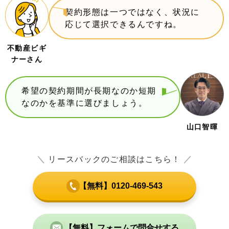
契約形態は一つではなく、状況に
応じて選択できるんですね。
不動産ビギ
ナーさん
希望の契約期間が長期なのか短期
なのかを基準に選びましょう。
山口智暉
＼
リースバックのご相談はこちら！
／
【無料】0120-469-543
【無料】フォームで問合せする