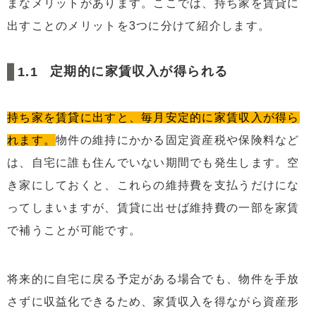
まなメリットがあります。ここでは、持ち家を賃貸に
いる契約形態
出すことのメリットを3つに分けて紹介します。
3.3
一時使用賃貸借契約｜短期間だけ貸し出すときに
用いられる契約形態
定期的に家賃収入が得られる
4
住宅ローンがある家を賃貸にすることはできる？
5
住宅ローン中の持ち家賃貸の注意点
持ち家を賃貸に出すと、毎月安定的に家賃収入が得ら
5.1
持ち家一部賃貸のメリットとデメリット
れます。
物件の維持にかかる固定資産税や保険料など
5.2
転勤・出張時に賃貸を検討する方法
は、自宅に誰も住んでいない期間でも発生します。空
6
リロケーションを活用した賃貸運用
き家にしておくと、これらの維持費を支払うだけにな
6.1
リロケーションを利用する流れ
ってしまいますが、賃貸に出せば維持費の一部を家賃
7
賃貸物件準備の重要ステップ
で補うことが可能です。
8
持ち家を賃貸に出すときにかかる税金と確定申告の注意
点
将来的に自宅に戻る予定がある場合でも、物件を手放
9
まとめ
さずに収益化できるため、家賃収入を得ながら資産形