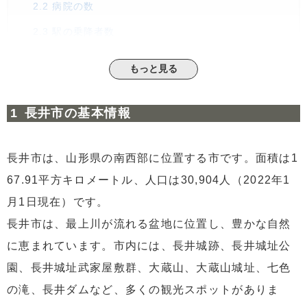
2.2
病院の数
2.3
駅の乗降者数
2.4
幼稚園、保育園の数
もっと見る
3
自然や祭りを一年中楽しめる長井市の魅力！
3.1
①自然
長井市の基本情報
3.2
②祭り
3.3
③グルメ
長井市は、山形県の南西部に位置する市です。面積は1
4
皆様に知ってほしい長井市の不動産情報！
67.91平方キロメートル、人口は30,904人（2022年1
5
まとめ
月1日現在）です。
長井市は、最上川が流れる盆地に位置し、豊かな自然
に恵まれています。市内には、長井城跡、長井城址公
園、長井城址武家屋敷群、大蔵山、大蔵山城址、七色
の滝、長井ダムなど、多くの観光スポットがありま