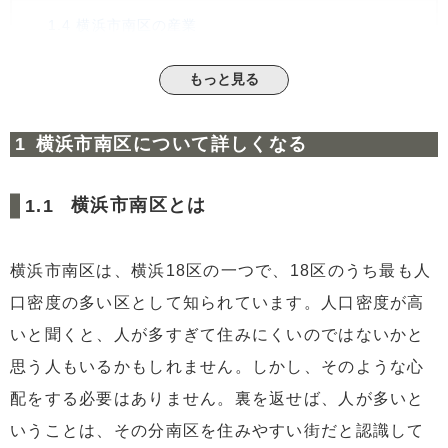
1.4
横浜市南区の産業
1.5
横浜市南区の歴史
もっと見る
1.6
横浜市南区の教育
2
横浜市南区にある魅力スポット3選！
横浜市南区について詳しくなる
2.1
弘明寺観音
2.2
横浜弘明寺商店街
横浜市南区とは
2.3
横浜市こども植物園
3
横浜市南区の不動産情報
横浜市南区は、横浜18区の一つで、18区のうち最も人
3.1
弘明寺駅周辺の家賃相場
口密度の多い区として知られています。人口密度が高
3.2
桜木町駅周辺の家賃相場
いと聞くと、人が多すぎて住みにくいのではないかと
4
横浜市南区の交通情報
思う人もいるかもしれません。しかし、そのような心
4.1
鉄道路線
配をする必要はありません。裏を返せば、人が多いと
4.2
弘明寺駅から各方面への所要時間
いうことは、その分南区を住みやすい街だと認識して