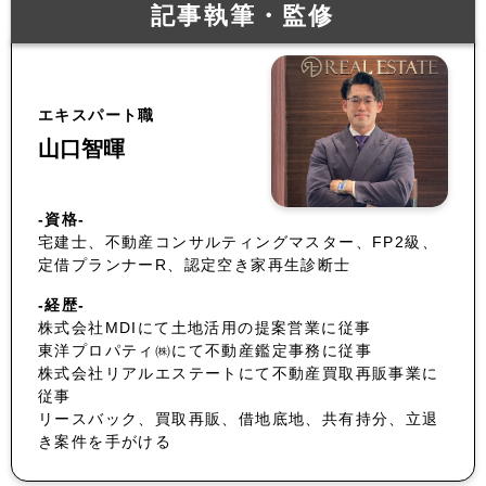
記事執筆・監修
エキスパート職
山口智暉
-資格-
宅建士、不動産コンサルティングマスター、FP2級、
定借プランナーR、認定空き家再生診断士
-経歴-
株式会社MDIにて土地活用の提案営業に従事
東洋プロパティ㈱にて不動産鑑定事務に従事
株式会社リアルエステートにて不動産買取再販事業に
従事
リースバック、買取再販、借地底地、共有持分、立退
き案件を手がける