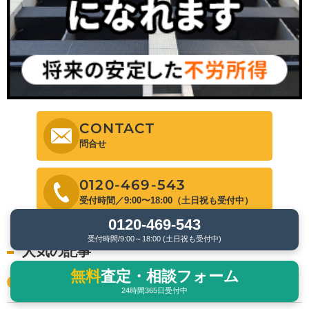
CONTACT
問合せ
0120-469-543
受付時間／9:00〜18:00（土日祝も受付中）
0120-469-543
受付時間/9:00～18:00 (土日祝も受付中)
人気の記事
無料
査定・相談フォーム
税金が高すぎて払えない場合の対処法は？利用できる支援制度を
解説
24時間365日受付中