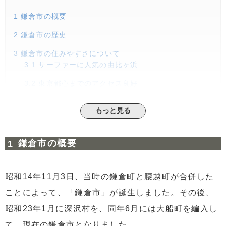
1
鎌倉市の概要
2
鎌倉市の歴史
3
鎌倉市の住みやすさについて
3.1
サーファーに人気の由比ヶ浜
3.2
東京都心までのアクセス良好
4
鎌倉市のエリアごとの魅力
もっと見る
4.1
鎌倉駅周辺エリア
4.2
由比ヶ浜沿いエリア
鎌倉市の概要
4.3
腰越エリア
5
鎌倉市の賃貸経営データ
昭和14年11月3日、当時の鎌倉町と腰越町が合併した
6
まとめ
ことによって、「鎌倉市」が誕生しました。その後、
昭和23年1月に深沢村を、同年6月には大船町を編入し
て、現在の鎌倉市となりました。