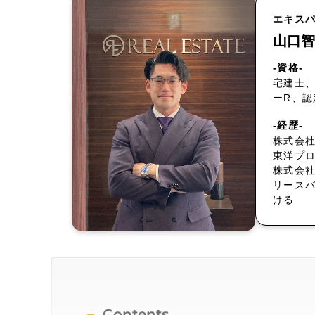
エキス
山口智
-資格-
宅建士、
ーR、
-経歴-
株式会社
東洋プ
株式会
リース
ける
Contents