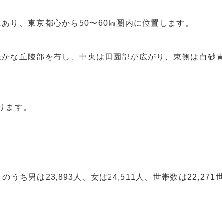
あり、東京都心から50〜60㎞圏内に位置します。
豊かな丘陵部を有し、中央は田園部が広がり、東側は白砂
居者の希望〉
あります。
件調査〉
うち男は23,893人、女は24,511人、世帯数は22,271