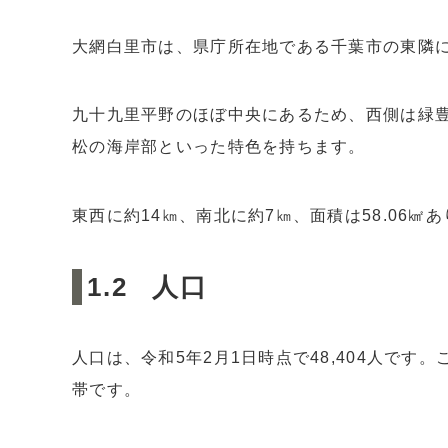
3.1
土地代
3.2
家賃相場
大網白里市は、県庁所在地である千葉市の東隣に
3.3
空室率
九十九里平野のほぼ中央にあるため、西側は緑
4
大網白里市の不動産投資データ｜その2〈入
4.1
希望間取り・住戸の広さ
松の海岸部といった特色を持ちます。
4.2
希望家賃
4.3
希望築年数
東西に約14㎞、南北に約7㎞、面積は58.06㎢
4.4
希望の駅徒歩
人口
5
大網白里市の不動産投資データ｜その3〈物
5.1
敷金
5.2
礼金
人口は、令和5年2月1日時点で48,404人です。この
5.3
管理費
帯です。
6
大網白里市で不動産投資するなら