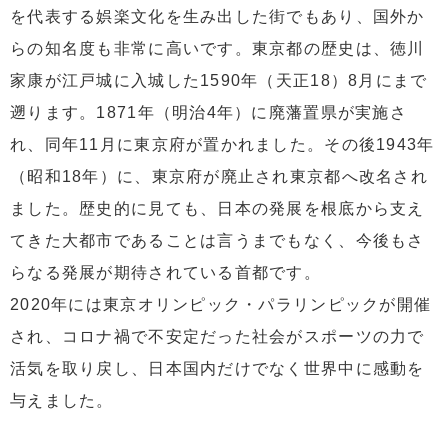
4.1
ショッピング施設、観光地の充実
を代表する娯楽文化を生み出した街でもあり、国外か
4.2
交通、買い物の利便性の高さ
らの知名度も非常に高いです。東京都の歴史は、徳川
家康が江戸城に入城した1590年（天正18）8月にまで
5
墨田区は不動産投資に向いている？
遡ります。1871年（明治4年）に廃藩置県が実施さ
れ、同年11月に東京府が置かれました。その後1943年
（昭和18年）に、東京府が廃止され東京都へ改名され
ました。歴史的に見ても、日本の発展を根底から支え
てきた大都市であることは言うまでもなく、今後もさ
らなる発展が期待されている首都です。
2020年には東京オリンピック・パラリンピックが開催
され、コロナ禍で不安定だった社会がスポーツの力で
活気を取り戻し、日本国内だけでなく世界中に感動を
与えました。