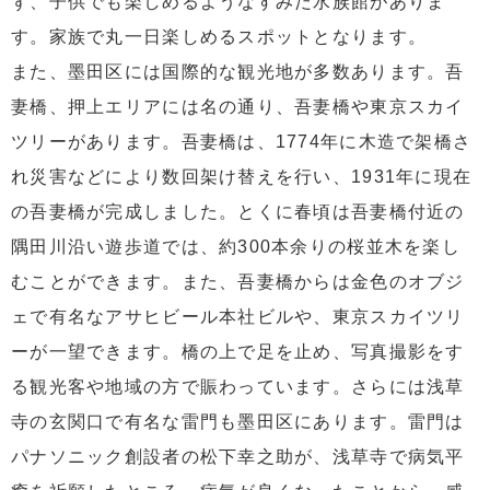
ず、子供でも楽しめるようなすみだ水族館がありま
す。家族で丸一日楽しめるスポットとなります。
また、墨田区には国際的な観光地が多数あります。吾
妻橋、押上エリアには名の通り、吾妻橋や東京スカイ
ツリーがあります。吾妻橋は、1774年に木造で架橋さ
れ災害などにより数回架け替えを行い、1931年に現在
の吾妻橋が完成しました。とくに春頃は吾妻橋付近の
隅田川沿い遊歩道では、約300本余りの桜並木を楽し
むことができます。また、吾妻橋からは金色のオブジ
ェで有名なアサヒビール本社ビルや、東京スカイツリ
ーが一望できます。橋の上で足を止め、写真撮影をす
る観光客や地域の方で賑わっています。さらには浅草
寺の玄関口で有名な雷門も墨田区にあります。雷門は
パナソニック創設者の松下幸之助が、浅草寺で病気平