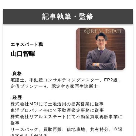
記事執筆・監修
エキスパート職
山口智暉
-資格-
宅建士、不動産コンサルティングマスター、FP2級、
定借プランナーR、認定空き家再生診断士
-経歴-
株式会社MDIにて土地活用の提案営業に従事
東洋プロパティ㈱にて不動産鑑定事務に従事
株式会社リアルエステートにて不動産買取再販事業に
従事
リースバック、買取再販、借地底地、共有持分、立退
き案件を手がける