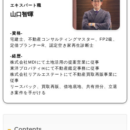
エキスパート職
山口智暉
-資格-
宅建士、不動産コンサルティングマスター、FP2級、
定借プランナーR、認定空き家再生診断士
-経歴-
株式会社MDIにて土地活用の提案営業に従事
東洋プロパティ㈱にて不動産鑑定事務に従事
株式会社リアルエステートにて不動産買取再販事業に
従事
リースバック、買取再販、借地底地、共有持分、立退
き案件を手がける
Contents