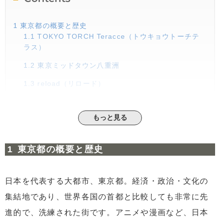
1
東京都の概要と歴史
1.1
TOKYO TORCH Teracce（トウキョウトーチテ
ラス）
1.2
東京ミッドタウン八重洲
1.3
reload（リロード）
2
東京都墨田区の概要
もっと見る
3
東京都墨田区の数値情報（人口、病院数、コンビニ数、
学校数）
3.1
人口
東京都の概要と歴史
3.2
病院数
3.3
コンビニ数
日本を代表する大都市、東京都。経済・政治・文化の
3.4
教育機関数
集結地であり、世界各国の首都と比較しても非常に先
進的で、洗練された街です。アニメや漫画など、日本
4
東京都墨田区の魅力について