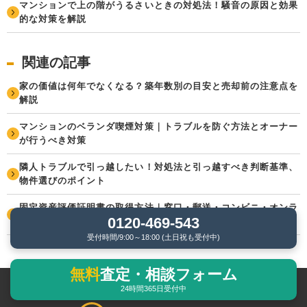
マンションで上の階がうるさいときの対処法！騒音の原因と効果
的な対策を解説
関連の記事
家の価値は何年でなくなる？築年数別の目安と売却前の注意点を
解説
マンションのベランダ喫煙対策｜トラブルを防ぐ方法とオーナー
が行うべき対策
隣人トラブルで引っ越したい！対処法と引っ越すべき判断基準、
物件選びのポイント
固定資産評価証明書の取得方法｜窓口・郵送・コンビニ・オンラ
0120-469-543
イン申請の手順を解説
受付時間/9:00～18:00 (土日祝も受付中)
無料
査定・相談フォーム
24時間365日受付中