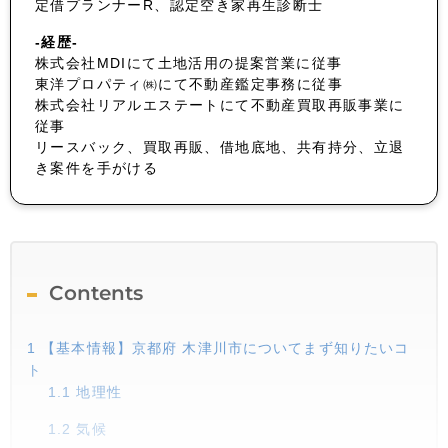
定借プランナーR、認定空き家再生診断士
-経歴-
株式会社MDIにて土地活用の提案営業に従事
東洋プロパティ㈱にて不動産鑑定事務に従事
株式会社リアルエステートにて不動産買取再販事業に
従事
リースバック、買取再販、借地底地、共有持分、立退
き案件を手がける
Contents
1
【基本情報】京都府 木津川市についてまず知りたいコ
ト
1.1
地理性
1.2
気候