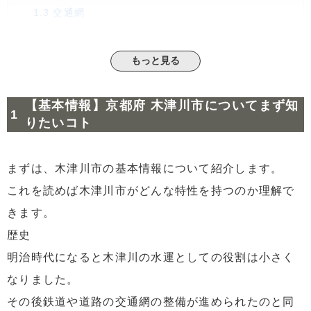
1.3
交通網
1.4
人口
もっと見る
2
【相場事情】木津川市の売却価格は下落傾向だ
が・・・？
2.1
①木津川市と周辺地域の家賃相場
【基本情報】京都府 木津川市についてまず知
2.2
②木津川市の売却価格
りたいコト
3
企業誘致で労働人口増加！？関西文化学術研究都市とは
3.1
学研都市の区域
まずは、木津川市の基本情報について紹介します。
3.2
関連施設
これを読めば木津川市がどんな特性を持つのか理解で
きます。
4
補助金が充実「移住促進特別区域」に人口増加の期待大
4.1
木津川市加茂町瓶原地区の対象区域
歴史
4.2
支援
明治時代になると木津川の水運としての役割は小さく
なりました。
5
まとめ・京都府 木津川市で不動産投資するなら？
その後鉄道や道路の交通網の整備が進められたのと同