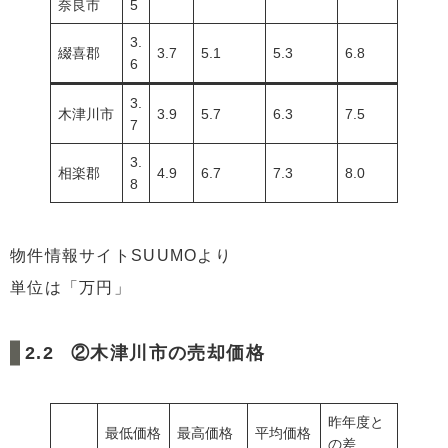
奈良市
5
3.
綴喜郡
3.7
5.1
5.3
6.8
6
3.
木津川市
3.9
5.7
6.3
7.5
7
3.
相楽郡
4.9
6.7
7.3
8.0
8
物件情報サイトSUUMOより
単位は「万円」
②木津川市の売却価格
昨年度と
最低価格
最高価格
平均価格
の差