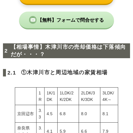
【無料】フォームで問合せする
【相場事情】木津川市の売却価格は下落傾向
だが・・・？
①木津川市と周辺地域の家賃相場
1
1K/1
1LDK/2
2LDK/3
3LDK/
R
DK
K/2DK
K/3DK
4K～
3.
京田辺市
4.5
6.8
8.0
8.1
3
奈良県
3.
4.1
5.9
6.6
7.9