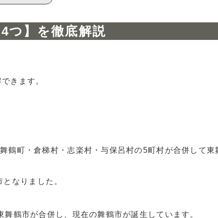
場は？
【4つ】を徹底解説
。
関連する要因2つ
落が深刻になる
解できます。
がる可能性が高い
・中舞鶴町・倉梯村・志楽村・与保呂村の5町村が合併して東
市となりました。
市と東舞鶴市が合併し、現在の舞鶴市が誕生しています。