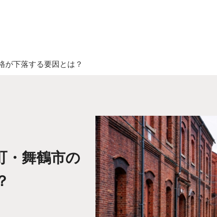
格が下落する要因とは？
町・舞鶴市の
？