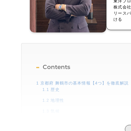
東洋プ
株式会
リース
ける
Contents
1
京都府 舞鶴市の基本情報【4つ】を徹底解説
1.1
歴史
1.2
地理性
1.3
気候
1.4
交通網