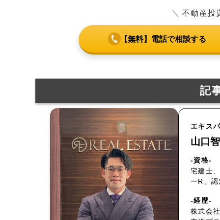
＼
不動産投
【無料】電話で相談する
記
エキス
山口智
-資格-
宅建士、
ーR、
-経歴-
株式会社