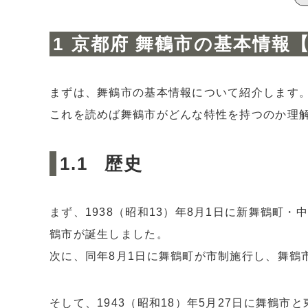
1.5
人口
2
舞鶴市の売却価格は下がり気味・・・家賃相
京都府 舞鶴市の基本情報
2.1
①舞鶴市と周辺地域の家賃相場
2.2
②舞鶴市の売却価格
まずは、舞鶴市の基本情報について紹介します
3
3.不動産価格はなぜ下落するのか？舞鶴市に
3.1
世帯数が減少する地方の不動産価格の下
これを読めば舞鶴市がどんな特性を持つのか理
3.2
立地適正化計画が進む
歴史
4
結論・京都府 舞鶴市の不動産価格は今後も下
まず、1938（昭和13）年8月1日に新舞鶴町
鶴市が誕生しました。
次に、同年8月1日に舞鶴町が市制施行し、舞鶴
そして、1943（昭和18）年5月27日に舞鶴