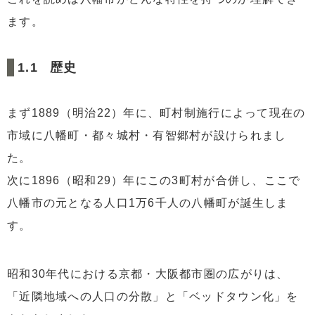
3
3.八幡市の推しポイント【4つ】
ます。
3.1
日用品や食料品の買い物に便利
3.2
子供の医療費が中学校卒業まで一律月額200円
歴史
3.3
待機児童ゼロ
3.4
男山地域活性化プロジェクトがスタート
まず1889（明治22）年に、町村制施行によって現在の
市域に八幡町・都々城村・有智郷村が設けられまし
4
まとめ・京都府 八幡市で不動産投資するなら？
た。
次に1896（昭和29）年にこの3町村が合併し、ここで
八幡市の元となる人口1万6千人の八幡町が誕生しま
す。
昭和30年代における京都・大阪都市圏の広がりは、
「近隣地域への人口の分散」と「ベッドタウン化」を