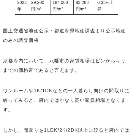
2023
29,200
184,000
83,288
0.38%上
年
円/m²
円/m²
円/m²
昇
国土交通省地価公示・都道府県地価調査より公示地価
のみの調査価格
京都府内において、八幡市の家賃相場はピンからキリ
までの価格帯であると言えます。
ワンルームや1K/1DKなどの一人暮らし向けの間取りに
絞ってみると、府内ではかなり高い家賃相場となりま
す。
しかし、間取りを1LDK/2K/2DK以上に絞ると府内では