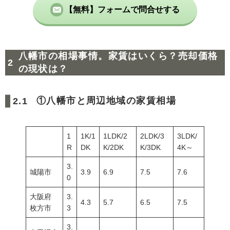
【無料】フォームで問合せする
八幡市の相場事情。家賃はいくら？売却価格
の現状は？
①八幡市と周辺地域の家賃相場
1
1K/1
1LDK/2
2LDK/3
3LDK/
R
DK
K/2DK
K/3DK
4K～
3.
城陽市
3.9
6.9
7.5
7.6
0
大阪府
3.
4.3
5.7
6.5
7.5
枚方市
3
3.