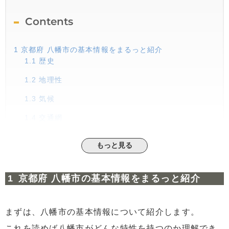
Contents
1
京都府 八幡市の基本情報をまるっと紹介
1.1
歴史
1.2
地理性
1.3
気候
1.4
交通網
1.5
農業・水産業
もっと見る
1.6
レジャースポット
1.7
人口
京都府 八幡市の基本情報をまるっと紹介
2
八幡市の相場事情。家賃はいくら？売却価格の現状は？
2.1
①八幡市と周辺地域の家賃相場
まずは、八幡市の基本情報について紹介します。
2.2
②八幡市の売却価格
これを読めば八幡市がどんな特性を持つのか理解でき