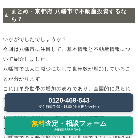
まとめ・京都府 八幡市で不動産投資するな
ら？
いかがでしたでしょうか？
今回は八幡市に注目して、基本情報と不動産情報につ
いて紹介しました。
八幡市では人口減少に対して世帯数が増加しているこ
とが分かります。
これは単身世帯の増加の表れであり、全国的に見られ
る傾向です。
0120-469-543
受付時間/9:00～18:00 (土日祝も受付中)
また、八幡市の売却価格の平均額は下落する傾向にあ
り、2018〜2023年の5年間で1,013円下落していま
無料
査定・相談フォーム
す。
24時間365日受付中
八幡市での不動産投資はあまり期待できない可能性が