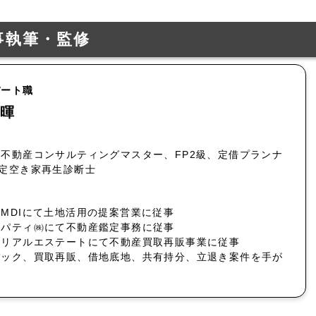
事執筆・監修
パート職
暉
不動産コンサルティングマスター、FP2級、定借プランナ
認定空き家再生診断士
MDIにて土地活用の提案営業に従事
ロパティ㈱にて不動産鑑定事務に従事
社リアルエステートにて不動産買取再販事業に従事
バック、買取再販、借地底地、共有持分、立退き案件を手が