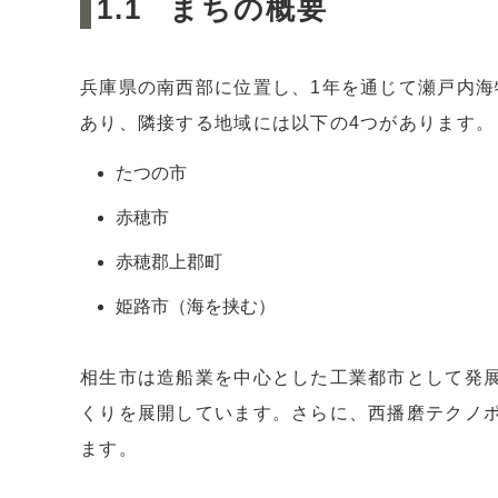
まちの概要
4.2
②需要が高い時期を狙う
4.3
③減価償却期間が終了するとき
兵庫県の南西部に位置し、1年を通じて瀬戸内海
4.4
④所有期間が1月1日時点で5年以上経過
あり、隣接する地域には以下の4つがあります。
5
まとめ
たつの市
赤穂市
赤穂郡上郡町
姫路市（海を挟む）
相生市は造船業を中心とした工業都市として発
くりを展開しています。さらに、西播磨テクノ
ます。