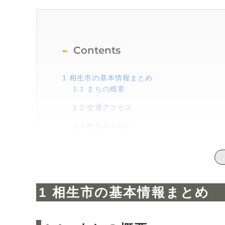
Contents
1
相生市の基本情報まとめ
1.1
まちの概要
1.2
交通アクセス
1.3
相生ペーロン
2
下落続く・・・相生市の相場事情
2.1
相生市と周辺地域の家賃の相場
2.2
相生市の売却価格の相場
相生市の基本情報まとめ
3
相生市の人口事情
4
売却するならこのタイミング【4選】
4.1
①入居率が高い、かつ家賃相場が周囲の