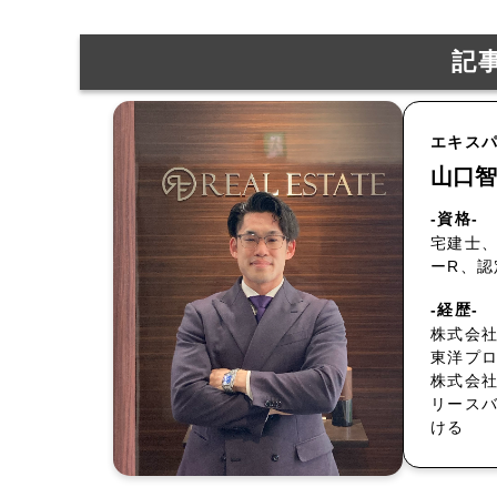
記
エキス
山口智
-資格-
宅建士、
ーR、
-経歴-
株式会社
東洋プ
株式会
リース
ける