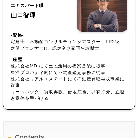
エキスパート職
山口智暉
-資格-
宅建士、不動産コンサルティングマスター、FP2級、
定借プランナーR、認定空き家再生診断士
-経歴-
株式会社MDIにて土地活用の提案営業に従事
東洋プロパティ㈱にて不動産鑑定事務に従事
株式会社リアルエステートにて不動産買取再販事業に
従事
リースバック、買取再販、借地底地、共有持分、立退
き案件を手がける
Contents