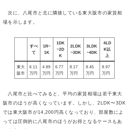
次に、八尾市と北に隣接している東大阪市の家賃相
場を示します。
1DK
4LD
すべ
1R~
2LDK
3LDK
~2D
K以
て
1K
~3DK
~4DK
K
上
東大
6.11
4.89
6.77
8.17
8.45
8.97
阪市
万円
万円
万円
万円
万円
万円
八尾市と比べてみると、平均の家賃相場は若干東大
阪市のほうが高くなっています。しかし、2LDK〜3DK
では東大阪市が14,200円高くなっており、部屋数によ
っては圧倒的に八尾市のほうがお得となるケースもあ