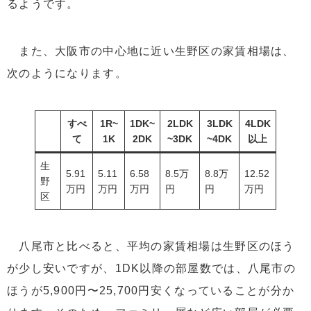
るようです。
また、大阪市の中心地に近い生野区の家賃相場は、
次のようになります。
すべ
1R~
1DK~
2LDK
3LDK
4LDK
て
1K
2DK
~3DK
~4DK
以上
生
5.91
5.11
6.58
8.5万
8.8万
12.52
野
万円
万円
万円
円
円
万円
区
八尾市と比べると、平均の家賃相場は生野区のほう
が少し安いですが、1DK以降の部屋数では、八尾市の
ほうが5,900円〜25,700円安くなっていることが分か