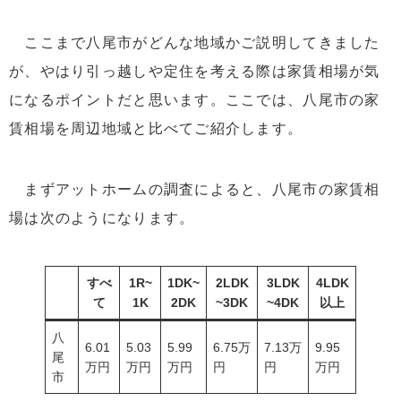
ここまで八尾市がどんな地域かご説明してきました
が、やはり引っ越しや定住を考える際は家賃相場が気
になるポイントだと思います。ここでは、八尾市の家
賃相場を周辺地域と比べてご紹介します。
まずアットホームの調査によると、八尾市の家賃相
場は次のようになります。
すべ
1R~
1DK~
2LDK
3LDK
4LDK
て
1K
2DK
~3DK
~4DK
以上
八
6.01
5.03
5.99
6.75万
7.13万
9.95
尾
万円
万円
万円
円
円
万円
市