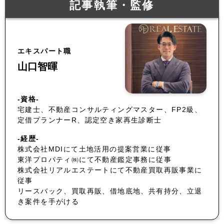
記事執筆・監修
エキスパート職
山口智暉
-資格-
宅建士、不動産コンサルティングマスター、FP2級、
定借プランナーR、認定空き家再生診断士
-経歴-
株式会社MDIにて土地活用の提案営業に従事
東洋プロパティ㈱にて不動産鑑定事務に従事
株式会社リアルエステートにて不動産買取再販事業に
従事
リースバック、買取再販、借地底地、共有持分、立退
き案件を手がける