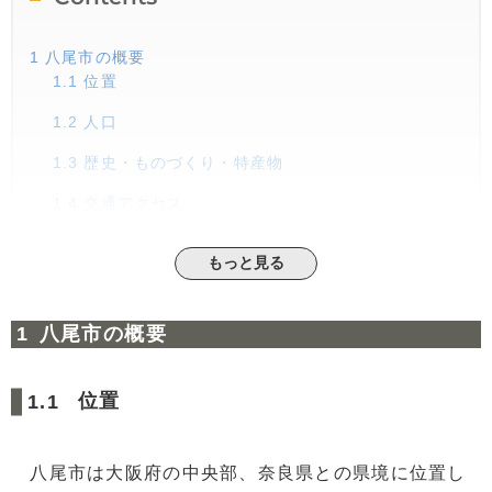
1
八尾市の概要
1.1
位置
1.2
人口
1.3
歴史・ものづくり・特産物
1.4
交通アクセス
1.5
商業施設
もっと見る
2
気になる家賃相場は？
3
土地価格の実態
八尾市の概要
4
子育て支援について
4.1
出産育児一時金
位置
4.2
子ども医療費助成
4.3
児童手当制度
八尾市は大阪府の中央部、奈良県との県境に位置し