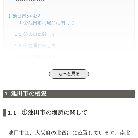
1
池田市の概況
1.1
①池田市の場所に関して
1.2
②人口に関して
1.3
③交通に関して
1.4
④池田市の特徴
2
近年の池田市の状況
もっと見る
3
池田市の取り組み
3.1
①人が訪れる町づくり
池田市の概況
3.2
②就労環境を整える
3.3
③子育て環境の充実
①池田市の場所に関して
3.4
④誰もが活躍できるコミュニティをつくる
3.5
⑤防災・防犯の体制を整える
池田市は、大阪府の北西部に位置しています。南北