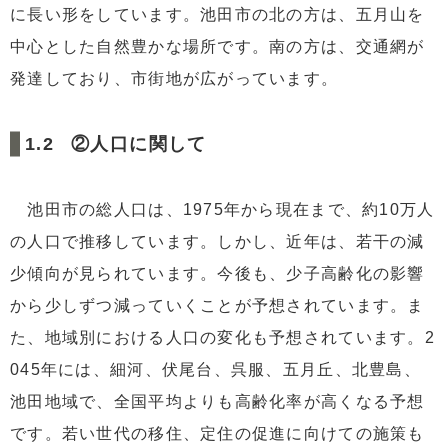
に長い形をしています。池田市の北の方は、五月山を
4
池田市の不動産に関して
4.1
①池田市の住みやすさ
中心とした自然豊かな場所です。南の方は、交通網が
4.2
②池田市の評判
発達しており、市街地が広がっています。
4.3
③池田市の地価
②人口に関して
5
まとめ
池田市の総人口は、1975年から現在まで、約10万人
の人口で推移しています。しかし、近年は、若干の減
少傾向が見られています。今後も、少子高齢化の影響
から少しずつ減っていくことが予想されています。ま
た、地域別における人口の変化も予想されています。2
045年には、細河、伏尾台、呉服、五月丘、北豊島、
池田地域で、全国平均よりも高齢化率が高くなる予想
です。若い世代の移住、定住の促進に向けての施策も