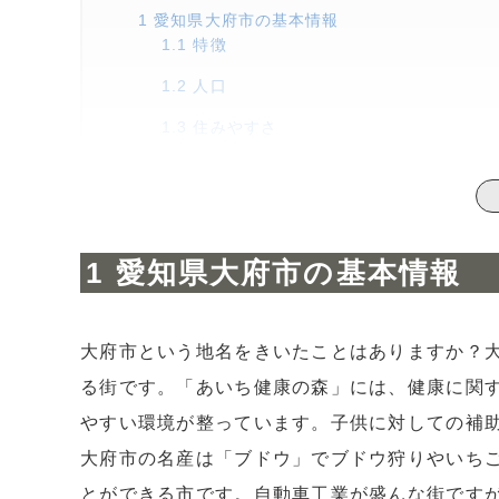
1
愛知県大府市の基本情報
1.1
特徴
1.2
人口
1.3
住みやすさ
2
愛知県大府市の住みやすさポイントを紹介！
2.1
交通の便が便利！名古屋まで約10分
2.2
静かな環境で暮らせる街
愛知県大府市の基本情報
2.3
お買い物も便利！日常生活に困ることは
2.4
子育てがしやすい街大府市
大府市という地名をきいたことはありますか？
3
愛知県大府市の平均年収と年間支出金額
3.1
大府市に住む人の平均年収
る街です。「あいち健康の森」には、健康に関
やすい環境が整っています。子供に対しての補
3.2
大府市で一人暮らしをする人の年間支出
大府市の名産は「ブドウ」でブドウ狩りやいち
3.3
大府市で2人以上で暮す人の年間支出
とができる市です。自動車工業が盛んな街です