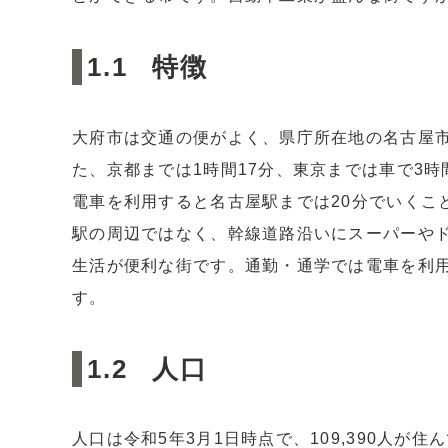
4
愛知県大府市の平均家賃はどれくらい？
5
愛知県大府市の今後の未来とは？
特徴
5.1
大府市の人口の変化
5.2
大府市の土地価格の変化
大府市は交通の便がよく、県庁所在地の名古屋市
5.3
大府市の土地価格が一番高いエリア
た、京都までは1時間17分、東京までは車で3
6
まとめ
電車を利用すると名古屋駅までは20分でいくこ
駅の周辺ではなく、幹線道路沿いにスーパーや
生活が便利な街です。通勤・通学では電車を利
す。
人口
人口は令和5年3月1日時点で、109,390人が住ん