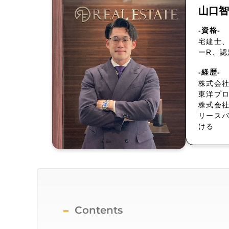
山口智
-資格-
宅建士、
ーR、
-経歴-
株式会社
東洋プ
株式会
リース
ける
Contents