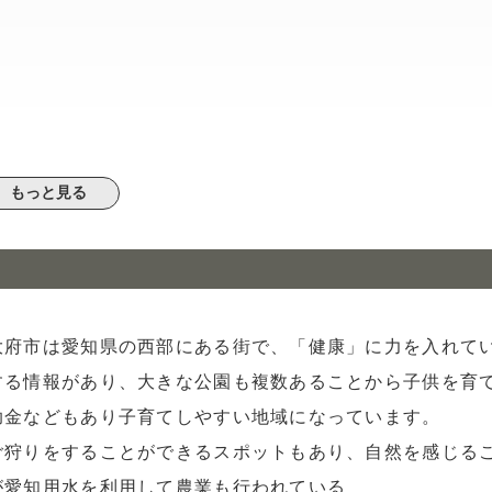
もっと見る
ない
大府市は愛知県の西部にある街で、「健康」に力を入れて
する情報があり、大きな公園も複数あることから子供を育
助金などもあり子育てしやすい地域になっています。
ご狩りをすることができるスポットもあり、自然を感じる
が愛知用水を利用して農業も行われている