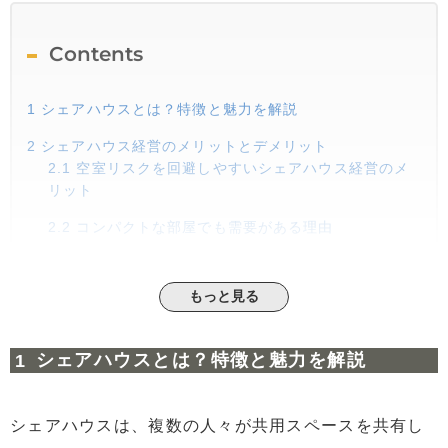
Contents
1
シェアハウスとは？特徴と魅力を解説
2
シェアハウス経営のメリットとデメリット
2.1
空室リスクを回避しやすいシェアハウス経営のメ
リット
2.2
コンパクトな部屋でも需要がある理由
2.3
幅広いターゲット層を狙える！シェアハウスの魅
力
もっと見る
2.4
ポータルサイトを活用した入居者募集のポイント
シェアハウスとは？特徴と魅力を解説
2.5
シェアハウス経営の負担は？管理業務の実態
2.6
シェアハウス経営に適した物件選びのポイント
シェアハウスは、複数の人々が共用スペースを共有し
2.7
シェアハウス経営にかかるコストとは？