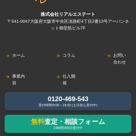
株式会社リアルエステート
〒541-0047大阪府大阪市中央区淡路町4丁目2番13号アーバンネ
ット御堂筋ビル7F
ホーム
コラム
お問い
合わせ
事業内
仕入開
容
発
企業情
新卒採
0120-469-543
報
用
受付時間/9:00～18:00 (土日祝も受付中)
ニュー
中途採
無料
査定・相談フォーム
ス
用
24時間365日受付中