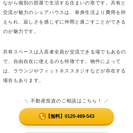
ながら個別の部屋で生活する住まいの形です。共有と
3
シェアハウス経営にかかる費用の詳細
交流が魅力のシェアハウスは、単身生活より費用を抑
4
シェアハウス経営とアパート・マンション経営の違い
えられ、寂しさを感じずに仲間と過ごすことができる
5
シェアハウス経営の始め方
のが魅力です。
5.1
コンセプト設計から始めるシェアハウス経営
5.2
物件選定のポイント
共有スペースは入居者全員が交流できる場でもあるの
5.3
初期費用の計算と家賃設定
で、自由自在に使えるのも特徴です。物件によって
5.4
物件購入から始めるシェアハウス経営
は、ラウンジやフィットネススタジオなどが存在する
5.5
リフォームのポイント
場合もあります。
5.6
管理会社の選定と運営
＼
不動産投資のご相談はこちら！
／
5.7
入居者募集の方法
5.8
経営開始後のポイント
【無料】0120-469-543
6
シェアハウス経営の注意点
6.1
必要な届け出と手続き