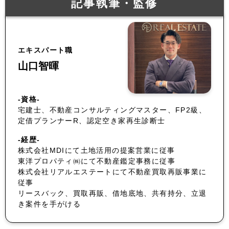
記事執筆・監修
エキスパート職
山口智暉
-資格-
宅建士、不動産コンサルティングマスター、FP2級、
定借プランナーR、認定空き家再生診断士
-経歴-
株式会社MDIにて土地活用の提案営業に従事
東洋プロパティ㈱にて不動産鑑定事務に従事
株式会社リアルエステートにて不動産買取再販事業に
従事
リースバック、買取再販、借地底地、共有持分、立退
き案件を手がける