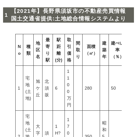
【2021年】長野県須坂市の不動産売買情報
国土交通省提供:土地総合情報システムより
最
駅
取
地
間
建
建ぺい
N
種
寄
距
引
面積
容積
区
取
築
率
o
類
り
離
価
（㎡）
（％
名
り
年
（％）
駅
(分)
格
1
宅
1
旭
北
地
0
1
ケ
須
6
280
50
80
(土
0
丘
坂
地)
万
円
宅
1
地
昭
大
1
7
(土
和
字
須
H?
0
2
地
350
5