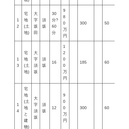
9
宅
大
30
8
1
地
字
須
分?
0
300
50
80
2
(土
坂
坂
60
万
地)
田
分
円
1
宅
大
2
1
地
字
須
0
16
185
60
200
3
(土
須
坂
0
地)
坂
万
円
宅
地
9
大
(土
0
1
字
須
地
12
0
300
60
200
4
須
坂
と
万
坂
建
円
物)