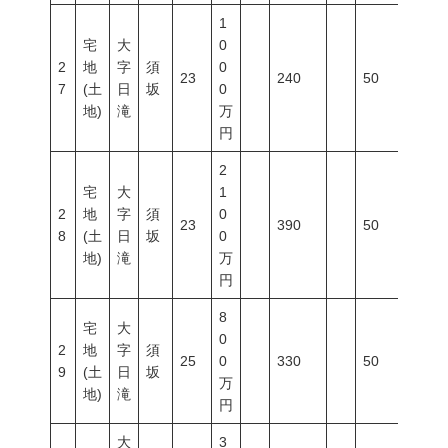
1
宅
大
0
2
地
字
須
0
23
240
50
80
7
(土
日
坂
0
地)
滝
万
円
2
宅
大
1
2
地
字
須
0
23
390
50
80
8
(土
日
坂
0
地)
滝
万
円
8
宅
大
0
2
地
字
須
25
0
330
50
80
9
(土
日
坂
万
地)
滝
円
大
3