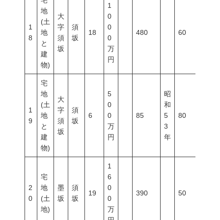
宅
1
地
大
0
(土
1
字
須
0
地
18
480
60
200
8
須
坂
0
と
坂
万
建
円
物)
宅
地
5
昭
大
(土
0
和
1
字
須
地
6
0
85
5
80
400
9
須
坂
と
万
3
坂
建
円
年
物)
1
宅
6
2
地
墨
須
0
19
390
50
80
0
(土
坂
坂
0
地)
万