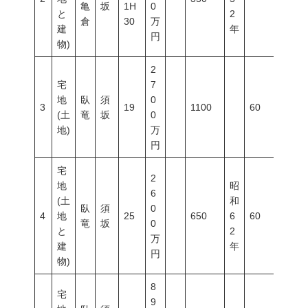
亀
坂
1H
0
と
2
倉
30
万
建
年
円
物)
2
宅
7
地
臥
須
0
3
19
1100
60
200
(土
竜
坂
0
地)
万
円
宅
2
地
昭
6
(土
和
臥
須
0
4
地
25
650
6
60
200
竜
坂
0
と
2
万
建
年
円
物)
8
宅
9