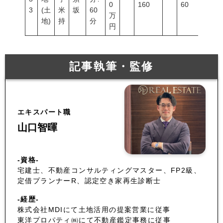
0
160
60
200
3
(土
米
坂
60
万
地)
持
分
円
記事執筆・監修
エキスパート職
山口智暉
-資格-
宅建士、不動産コンサルティングマスター、FP2級、
定借プランナーR、認定空き家再生診断士
-経歴-
株式会社MDIにて土地活用の提案営業に従事
東洋プロパティ㈱にて不動産鑑定事務に従事