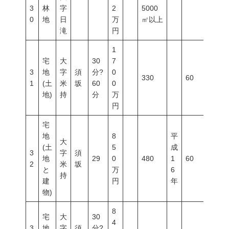
3
林
字
2
5000
0
地
日
万
㎡以上
滝
円
1
宅
大
30
7
3
地
字
須
分?
0
330
60
200
1
(土
米
坂
60
0
地)
持
分
万
円
宅
地
8
平
大
(土
5
成
3
字
須
地
29
0
480
1
60
200
2
米
坂
と
万
6
持
建
円
年
物)
8
宅
大
30
4
3
地
字
須
分?