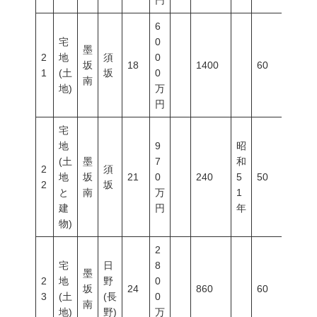
円
6
宅
0
墨
2
地
須
0
坂
18
1400
60
200
1
(土
坂
0
南
地)
万
円
宅
地
9
昭
(土
墨
7
和
2
須
地
坂
21
0
240
5
50
80
2
坂
と
南
万
1
建
円
年
物)
2
宅
日
8
墨
2
地
野
0
坂
24
860
60
200
3
(土
(長
0
南
地)
野)
万