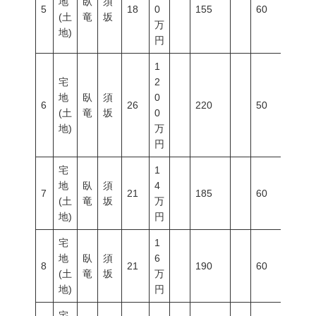
地
臥
須
5
18
0
155
60
200
(土
竜
坂
万
地)
円
1
宅
2
地
臥
須
0
6
26
220
50
80
(土
竜
坂
0
地)
万
円
宅
1
地
臥
須
4
7
21
185
60
200
(土
竜
坂
万
地)
円
宅
1
地
臥
須
6
8
21
190
60
200
(土
竜
坂
万
地)
円
宅