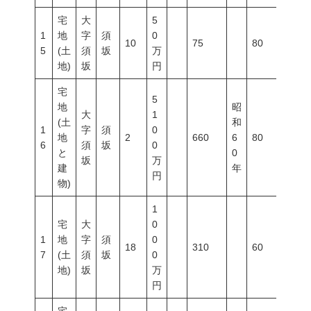
宅
大
5
1
地
字
須
0
10
75
80
400
5
(土
須
坂
万
地)
坂
円
宅
5
地
昭
大
1
(土
和
1
字
須
0
地
2
660
6
80
400
6
須
坂
0
と
0
坂
万
建
年
円
物)
1
宅
大
0
1
地
字
須
0
18
310
60
200
7
(土
須
坂
0
地)
坂
万
円