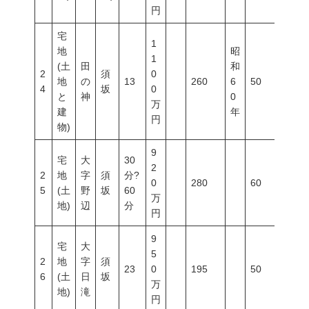
円
宅
1
地
昭
1
(土
田
和
2
須
0
地
の
13
260
6
50
80
4
坂
0
と
神
0
万
建
年
円
物)
9
宅
大
30
2
2
地
字
須
分?
0
280
60
200
5
(土
野
坂
60
万
地)
辺
分
円
9
宅
大
5
2
地
字
須
23
0
195
50
80
6
(土
日
坂
万
地)
滝
円