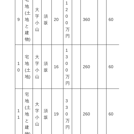
1
地
大
2
(土
字
須
0
9
地
20
360
60
200
小
坂
0
と
山
万
建
円
物)
1
宅
大
3
1
地
字
須
0
16
260
60
200
0
(土
小
坂
0
地)
山
万
円
宅
地
3
大
(土
3
1
字
須
地
19
0
260
60
200
1
小
坂
と
万
山
建
円
物)