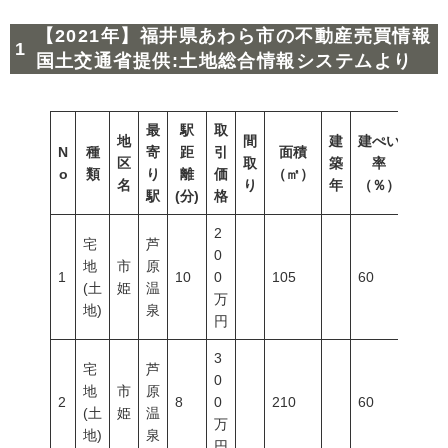
【2021年】福井県あわら市の不動産売買情報
国土交通省提供:土地総合情報システムより
最
駅
取
地
間
建
建ぺい
N
種
寄
距
引
面積
容積
区
取
築
率
o
類
り
離
価
（㎡）
（％
名
り
年
（％）
駅
(分)
格
2
宅
芦
0
地
市
原
1
10
0
105
60
200
(土
姫
温
万
地)
泉
円
3
宅
芦
0
地
市
原
2
8
0
210
60
200
(土
姫
温
万
地)
泉
円