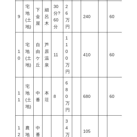
宅
30
2
下
細
地
分?
6
9
金
呂
240
60
200
(土
60
万
屋
木
地)
分
円
1
宅
自
芦
1
1
地
由
原
0
11
410
60
200
0
(土
ケ
温
0
地)
丘
泉
万
円
6
宅
8
1
地
中
本
8
0
680
60
200
1
(土
番
荘
万
地)
円
3
1
農
中
4
105
2
地
番
万