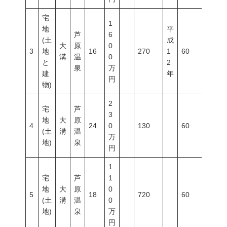
宅
1
地
平
芦
6
(土
成
大
原
0
3
地
16
270
1
60
200
溝
温
0
と
2
泉
万
建
年
円
物)
2
宅
芦
3
地
大
原
4
24
0
130
60
200
(土
溝
温
万
地)
泉
円
1
宅
芦
1
地
大
原
0
5
18
720
60
200
(土
溝
温
0
地)
泉
万
円