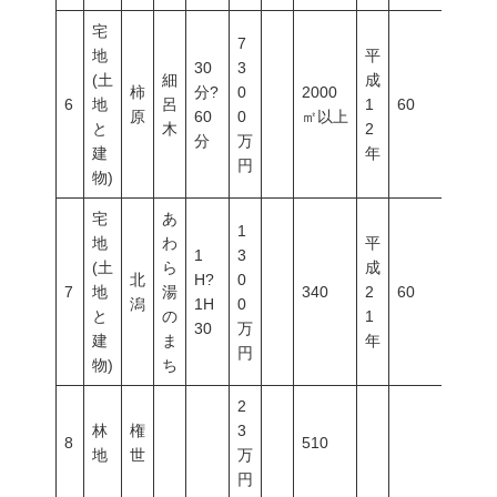
宅
7
地
平
30
3
(土
細
成
柿
分?
0
2000
6
地
呂
1
60
200
原
60
0
㎡以上
と
木
2
分
万
建
年
円
物)
宅
あ
1
地
わ
平
1
3
(土
ら
成
北
H?
0
7
地
湯
340
2
60
200
潟
1H
0
と
の
1
30
万
建
ま
年
円
物)
ち
2
林
権
3
8
510
地
世
万
円