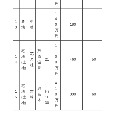
円
1
4
1
農
中
0
180
3
地
番
万
円
1
宅
芦
1
花
1
地
原
0
乃
21
460
50
80
4
(土
温
0
杜
地)
泉
万
円
4
宅
1
細
1
1
地
吉
H?
呂
0
300
60
200
5
(土
崎
1H
木
万
地)
30
円