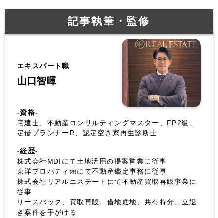
記事執筆・監修
エキスパート職
山口智暉
-資格-
宅建士、不動産コンサルティングマスター、FP2級、
定借プランナーR、認定空き家再生診断士
-経歴-
株式会社MDIにて土地活用の提案営業に従事
東洋プロパティ㈱にて不動産鑑定事務に従事
株式会社リアルエステートにて不動産買取再販事業に
従事
リースバック、買取再販、借地底地、共有持分、立退
き案件を手がける