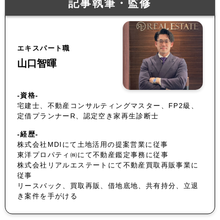
記事執筆・監修
エキスパート職
山口智暉
-資格-
宅建士、不動産コンサルティングマスター、FP2級、
定借プランナーR、認定空き家再生診断士
-経歴-
株式会社MDIにて土地活用の提案営業に従事
東洋プロパティ㈱にて不動産鑑定事務に従事
株式会社リアルエステートにて不動産買取再販事業に
従事
リースバック、買取再販、借地底地、共有持分、立退
き案件を手がける