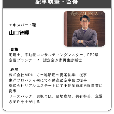
記事執筆・監修
エキスパート職
山口智暉
-資格-
宅建士、不動産コンサルティングマスター、FP2級、
定借プランナーR、認定空き家再生診断士
-経歴-
株式会社MDIにて土地活用の提案営業に従事
東洋プロパティ㈱にて不動産鑑定事務に従事
株式会社リアルエステートにて不動産買取再販事業に
従事
リースバック、買取再販、借地底地、共有持分、立退
き案件を手がける