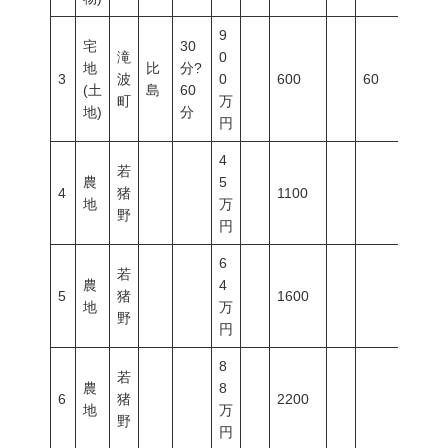
9
宅
30
滝
0
地
比
分?
3
波
0
600
60
200
(土
島
60
町
万
地)
分
円
4
若
農
5
4
猪
1100
地
万
野
円
6
若
農
4
5
猪
1600
地
万
野
円
8
若
農
8
6
猪
2200
地
万
野
円