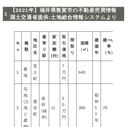
【2021年】福井県敦賀市の不動産売買情報
国土交通省提供:土地総合情報システムより
最
駅
取
地
間
建
建ぺい
N
種
寄
距
引
面積
容積
区
取
築
率
o
類
り
離
価
（㎡）
（％
名
り
年
（％）
駅
(分)
格
荒
7
農
1
土
万
640
地
町
円
宅
地
昭
保
5
(土
鹿
和
田
0
2
地
谷
11
360
5
70
200
(福
万
と
町
3
井)
円
建
年
物)