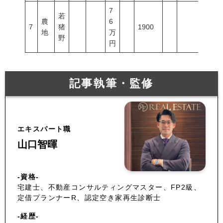
7
若
農
6
7
猪
1900
地
万
野
円
記事執筆・監修
エキスパート職
山口智暉
-資格-
宅建士、不動産コンサルティングマスター、FP2級、
定借プランナーR、認定空き家再生診断士
-経歴-