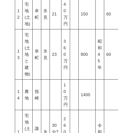
宅
4
1
地
幸
氷
0
21
150
60
200
2
(土
町
見
万
地)
円
宅
地
3
昭
(土
6
和
1
幸
氷
地
23
0
800
4
60
200
3
町
見
と
万
5
建
円
年
物)
1
1
農
指
0
1400
4
地
崎
万
円
宅
2
地
30
6
令
(土
諏
1
氷
分?
0
和