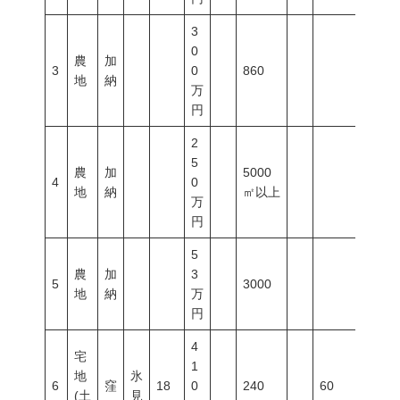
3
0
農
加
3
0
860
地
納
万
円
2
5
農
加
5000
4
0
地
納
㎡以上
万
円
5
農
加
3
5
3000
地
納
万
円
4
宅
1
地
氷
6
窪
18
0
240
60
200
(土
見