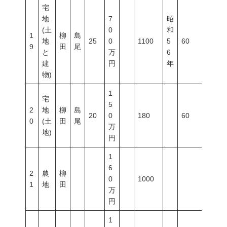
宅
地
7
昭
(土
0
和
1
柳
島
地
25
0
1100
5
60
200
9
田
尾
と
万
6
建
円
年
物)
1
宅
5
2
地
柳
島
20
0
180
60
200
0
(土
田
尾
万
地)
円
1
6
2
農
柳
0
1000
1
地
田
万
円
1