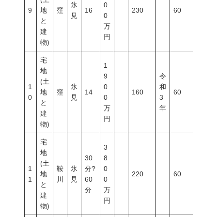
氷
0
9
地
窪
16
230
60
200
見
0
と
万
建
円
物)
宅
1
地
9
令
(土
1
氷
0
和
地
窪
14
160
60
200
0
見
0
3
と
万
年
建
円
物)
宅
3
地
30
8
(土
1
鞍
氷
分?
0
地
220
60
200
1
川
見
60
0
と
分
万
建
円
物)