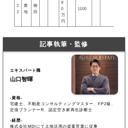
8
2
農
柳
0
1100
2
地
田
万
円
記事執筆・監修
エキスパート職
山口智暉
-資格-
宅建士、不動産コンサルティングマスター、FP2級、
定借プランナーR、認定空き家再生診断士
-経歴-
株式会社MDIにて土地活用の提案営業に従事