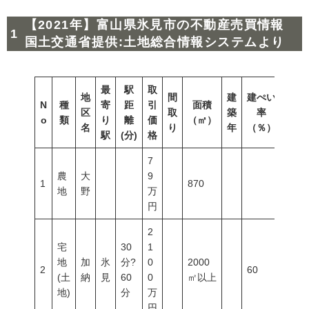
【2021年】富山県氷見市の不動産売買情報
国土交通省提供:土地総合情報システムより
最
駅
取
地
間
建
建ぺい
N
種
寄
距
引
面積
容積
区
取
築
率
o
類
り
離
価
（㎡）
（％
名
り
年
（％）
駅
(分)
格
7
農
大
9
1
870
地
野
万
円
2
宅
30
1
地
加
氷
分?
0
2000
2
60
200
(土
納
見
60
0
㎡以上
地)
分
万
円