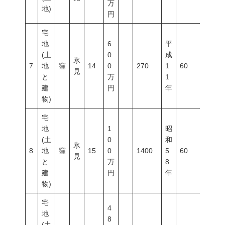
万
地)
円
宅
地
6
平
(土
0
成
氷
7
地
窪
14
0
270
1
60
200
見
と
万
1
建
円
年
物)
宅
地
1
昭
(土
0
和
氷
8
地
窪
15
0
1400
5
60
200
見
と
万
8
建
円
年
物)
宅
4
地
8
(土