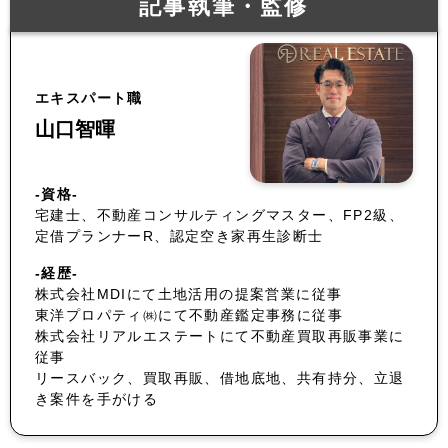
記事執筆・監修
エキスパート職
山口智暉
-資格-
宅建士、不動産コンサルティングマスター、FP2級、
定借プランナーR、認定空き家再生診断士
-経歴-
株式会社MDIにて土地活用の提案営業に従事
東洋プロパティ㈱にて不動産鑑定事務に従事
株式会社リアルエステートにて不動産買取再販事業に
従事
リースバック、買取再販、借地底地、共有持分、立退
き案件を手がける