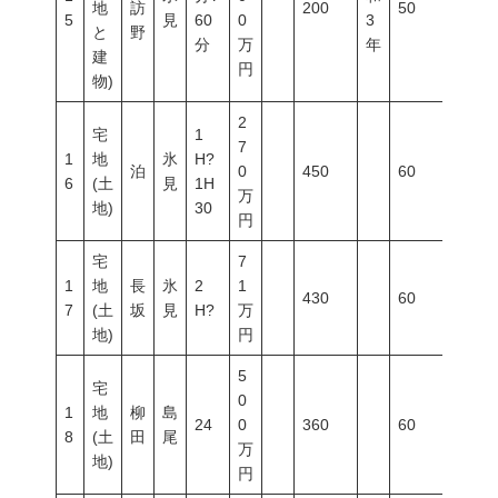
地
訪
200
50
80
5
見
60
0
3
と
野
分
万
年
建
円
物)
2
宅
1
7
1
地
氷
H?
泊
0
450
60
200
6
(土
見
1H
万
地)
30
円
宅
7
1
地
長
氷
2
1
430
60
200
7
(土
坂
見
H?
万
地)
円
5
宅
0
1
地
柳
島
24
0
360
60
200
8
(土
田
尾
万
地)
円