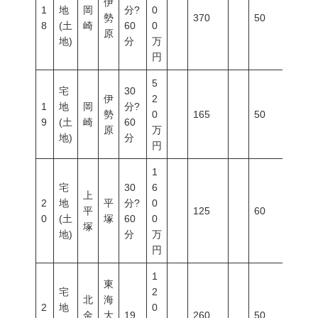
伊
1
地
岡
分?
0
勢
370
50
100
8
(土
崎
60
0
原
地)
分
万
円
5
宅
30
伊
2
1
地
岡
分?
勢
0
165
50
100
9
(土
崎
60
原
万
地)
分
円
1
宅
30
6
上
2
地
平
分?
0
平
125
60
200
0
(土
塚
60
0
塚
地)
分
万
円
1
東
宅
2
北
海
2
地
0
金
大
19
260
50
80