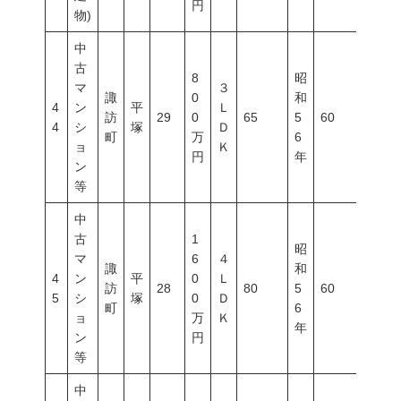
円
物)
中
古
8
昭
マ
３
諏
0
和
4
ン
平
Ｌ
訪
29
0
65
5
60
200
4
シ
塚
Ｄ
町
万
6
ョ
Ｋ
円
年
ン
等
中
古
1
昭
マ
6
４
諏
和
4
ン
平
0
Ｌ
訪
28
80
5
60
200
5
シ
塚
0
Ｄ
町
6
ョ
万
Ｋ
年
ン
円
等
中