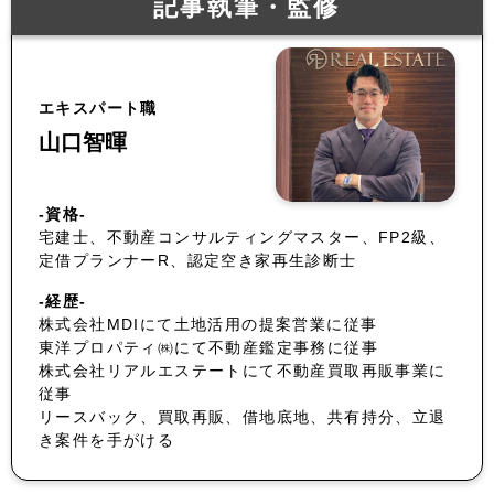
記事執筆・監修
エキスパート職
山口智暉
-資格-
宅建士、不動産コンサルティングマスター、FP2級、
定借プランナーR、認定空き家再生診断士
-経歴-
株式会社MDIにて土地活用の提案営業に従事
東洋プロパティ㈱にて不動産鑑定事務に従事
株式会社リアルエステートにて不動産買取再販事業に
従事
リースバック、買取再販、借地底地、共有持分、立退
き案件を手がける