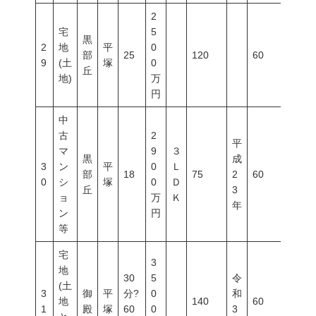
2
宅
5
黒
2
地
平
0
部
25
120
60
100
9
(土
塚
0
丘
地)
万
円
中
古
2
平
マ
9
３
黒
成
3
ン
平
0
Ｌ
部
18
75
2
60
200
0
シ
塚
0
Ｄ
丘
3
ョ
万
Ｋ
年
ン
円
等
宅
3
地
30
5
令
(土
3
御
平
分?
0
和
地
140
60
200
1
殿
塚
60
0
3