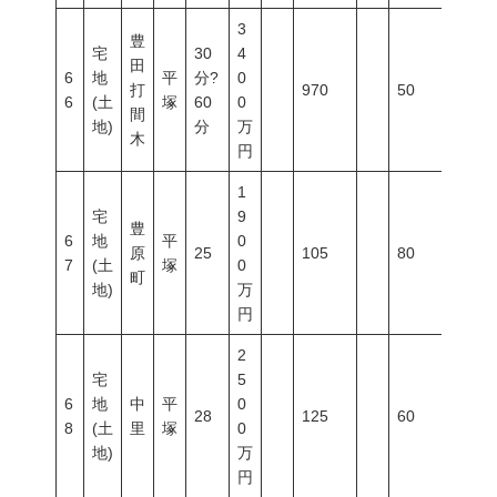
3
豊
宅
30
4
田
6
地
平
分?
0
打
970
50
100
6
(土
塚
60
0
間
地)
分
万
木
円
1
宅
9
豊
6
地
平
0
原
25
105
80
300
7
(土
塚
0
町
地)
万
円
2
宅
5
6
地
中
平
0
28
125
60
200
8
(土
里
塚
0
地)
万
円