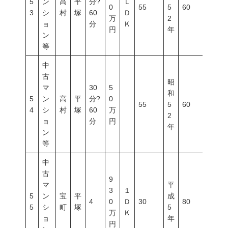
5
ン
高
平
分?
Ｌ
0
55
5
60
200
3
シ
村
塚
60
Ｄ
万
2
ョ
分
Ｋ
円
年
ン
等
中
古
昭
マ
30
5
和
5
ン
高
平
分?
0
55
5
60
200
4
シ
村
塚
60
万
2
ョ
分
円
年
ン
等
中
古
9
マ
平
3
１
5
ン
宝
平
成
4
0
Ｄ
30
80
400
5
シ
町
塚
5
万
Ｋ
ョ
年
円