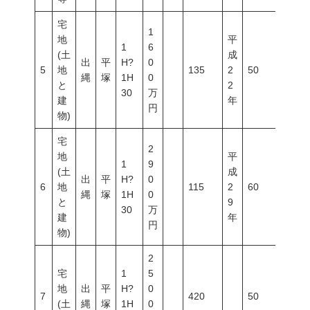
宅
1
地
平
1
6
(土
成
出
平
H?
0
5
地
135
2
50
80
縄
塚
1H
0
と
2
30
万
建
年
円
物)
宅
2
地
平
1
9
(土
成
出
平
H?
0
6
地
115
2
60
200
縄
塚
1H
0
と
9
30
万
建
年
円
物)
2
宅
1
5
地
出
平
H?
0
7
420
50
80
(土
縄
塚
1H
0