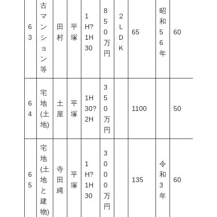
古
8
昭
マ
1
２
5
和
6
ン
田
平
H?
Ｌ
0
65
5
60
200
3
シ
村
塚
1H
Ｄ
万
6
ョ
30
Ｋ
円
年
ン
等
3
宅
1H
5
6
地
土
平
30?
0
1100
50
100
4
(土
屋
塚
2H
万
地)
円
宅
3
地
1
0
令
(土
寺
6
平
H?
0
和
地
田
135
60
200
5
塚
1H
0
3
と
縄
30
万
年
建
円
物)