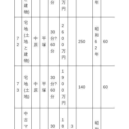
分
万
年
建
円
物)
宅
2
地
昭
30
6
(土
和
7
中
平
分?
0
地
250
6
60
200
2
原
塚
60
0
と
2
分
万
建
年
円
物)
1
宅
30
9
7
地
中
平
分?
0
140
60
200
3
(土
原
塚
60
0
地)
分
万
円
中
古
1
昭
マ
30
8
３