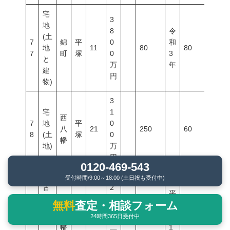
宅
3
地
8
令
(土
7
錦
平
0
和
地
11
80
80
400
7
町
塚
0
3
と
万
年
建
円
物)
3
宅
1
西
7
地
平
0
八
21
250
60
200
8
(土
塚
0
幡
地)
万
円
0120-469-543
中
受付時間/9:00～18:00 (土日祝も受付中)
古
2
平
マ
7
２
無料
査定・相談フォーム
西
成
7
ン
平
0
Ｌ
八
19
65
2
60
200
24時間365日受付中
9
シ
塚
0
Ｄ
幡
1