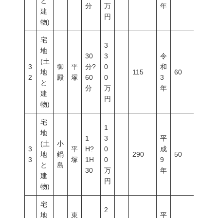
と
分
万
年
建
円
物)
宅
3
地
30
3
令
(土
3
御
平
分?
0
和
地
115
60
200
2
殿
塚
60
0
3
と
分
万
年
建
円
物)
宅
1
地
1
3
平
(土
小
3
平
H?
0
成
地
鍋
290
50
100
3
塚
1H
0
9
と
島
30
万
年
建
円
物)
宅
2
地
東
平