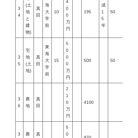
4
(土
海
成
3
真
0
地
大
10
195
1
50
80
4
田
0
と
学
5
万
建
前
年
円
物)
5
東
宅
0
海
3
地
真
0
大
15
500
50
80
5
(土
田
0
学
地)
万
前
円
2
1
3
農
真
0
4100
6
地
田
万
円
5
3
農
真
0
970