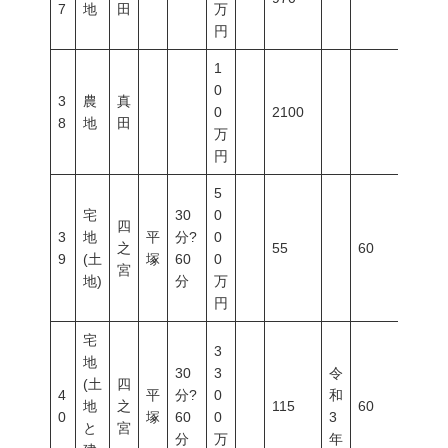
7
地
田
万
円
1
0
3
農
真
0
2100
8
地
田
万
円
5
宅
30
0
四
3
地
平
分?
0
之
55
60
200
9
(土
塚
60
0
宮
地)
分
万
円
宅
3
地
30
3
令
(土
四
4
平
分?
0
和
地
之
115
60
200
0
塚
60
0
3
と
宮
分
万
年