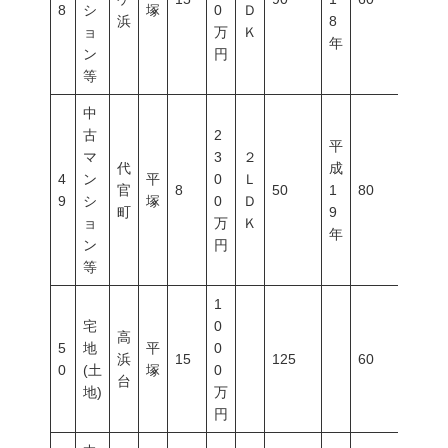
8
シ
塚
0
Ｄ
浜
8
ョ
万
Ｋ
年
ン
円
等
中
古
2
平
マ
3
２
代
成
4
ン
平
0
Ｌ
官
8
50
1
80
300
9
シ
塚
0
Ｄ
町
9
ョ
万
Ｋ
年
ン
円
等
1
宅
0
高
5
地
平
0
浜
15
125
60
200
0
(土
塚
0
台
地)
万
円