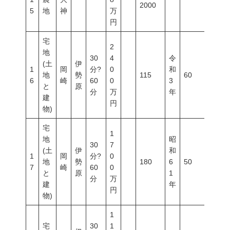
2000
5
地
神
万
円
宅
2
地
30
4
令
(土
伊
1
岡
分?
0
和
地
勢
115
60
200
6
崎
60
0
3
と
原
分
万
年
建
円
物)
宅
1
地
昭
30
7
(土
伊
和
1
岡
分?
0
地
勢
180
6
50
100
7
崎
60
0
と
原
1
分
万
建
年
円
物)
1
宅
30
1