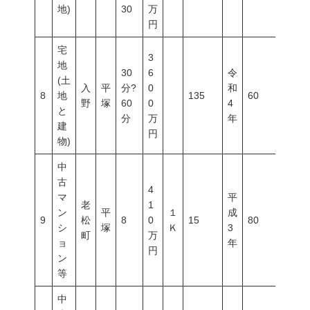
地)
30
万
円
宅
3
地
30
6
令
(土
入
平
分?
0
和
8
地
135
60
200
野
塚
60
0
4
と
分
万
年
建
円
物)
中
古
4
マ
平
老
1
ン
平
１
成
9
松
8
0
15
80
400
シ
塚
Ｋ
3
町
万
ョ
年
円
ン
等
中