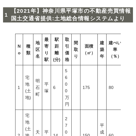
【2021年】神奈川県平塚市の不動産売買情報
国土交通省提供:土地総合情報システムより
最
駅
取
地
間
建
建ぺい
N
種
寄
距
引
面積
容積
区
取
築
率
o
類
り
離
価
（㎡）
（％
名
り
年
（％）
駅
(分)
格
5
宅
6
明
地
平
0
1
石
6
175
80
400
(土
塚
0
町
地)
万
円
宅
2
地
7
平
(土
天
平
0
成
2
地
14
150
60
200