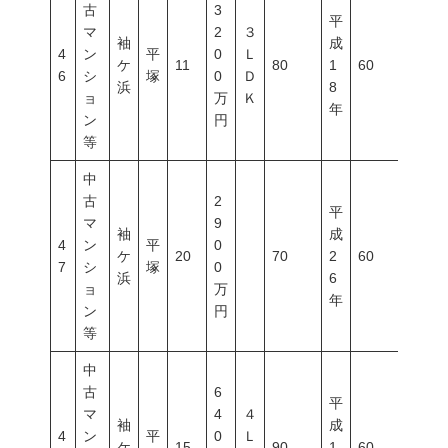
古
3
平
マ
2
３
袖
成
4
ン
平
0
Ｌ
ケ
11
80
1
60
200
6
シ
塚
0
Ｄ
浜
8
ョ
万
Ｋ
年
ン
円
等
中
古
2
平
マ
9
袖
成
4
ン
平
0
ケ
20
70
2
60
200
7
シ
塚
0
浜
6
ョ
万
年
ン
円
等
中
古
6
平
マ
4
４
袖
成
4
ン
平
0
Ｌ
ケ
15
90
1
60
200