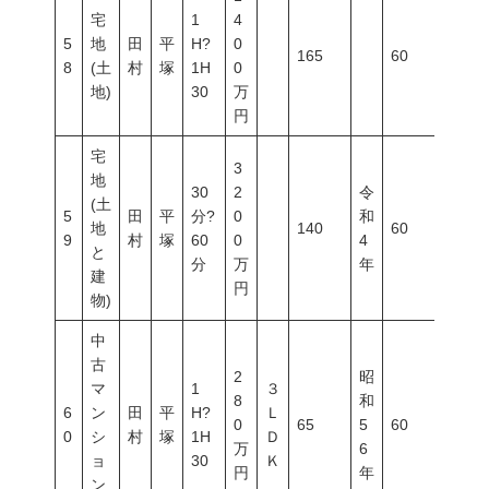
宅
1
4
5
地
田
平
H?
0
165
60
200
8
(土
村
塚
1H
0
地)
30
万
円
宅
3
地
30
2
令
(土
5
田
平
分?
0
和
地
140
60
200
9
村
塚
60
0
4
と
分
万
年
建
円
物)
中
古
2
昭
マ
1
３
8
和
6
ン
田
平
H?
Ｌ
0
65
5
60
200
0
シ
村
塚
1H
Ｄ
万
6
ョ
30
Ｋ
円
年
ン