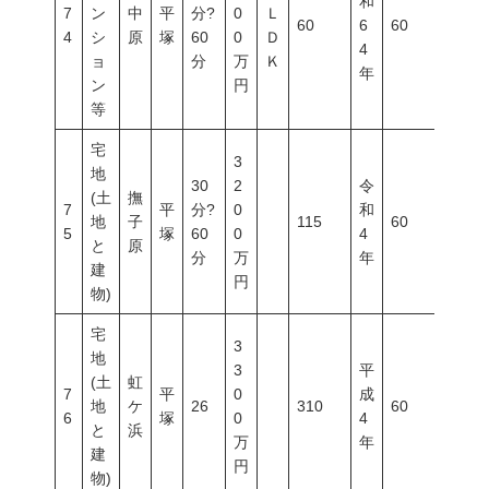
和
7
ン
中
平
分?
0
Ｌ
60
6
60
200
4
シ
原
塚
60
0
Ｄ
4
ョ
分
万
Ｋ
年
ン
円
等
宅
3
地
30
2
令
(土
撫
7
平
分?
0
和
地
子
115
60
100
5
塚
60
0
4
と
原
分
万
年
建
円
物)
宅
3
地
3
平
(土
虹
7
平
0
成
地
ケ
26
310
60
100
6
塚
0
4
と
浜
万
年
建
円
物)