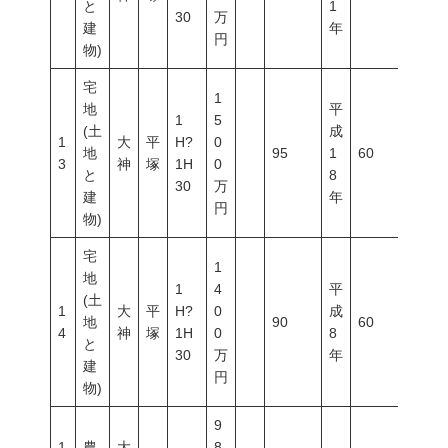
と
1
30
万
建
年
円
物)
宅
1
地
平
1
5
(土
成
1
大
平
H?
0
地
95
1
60
200
3
神
塚
1H
0
と
8
30
万
建
年
円
物)
宅
1
地
1
4
平
(土
1
大
平
H?
0
成
地
90
60
200
4
神
塚
1H
0
8
と
30
万
年
建
円
物)
9
1
農
大
8