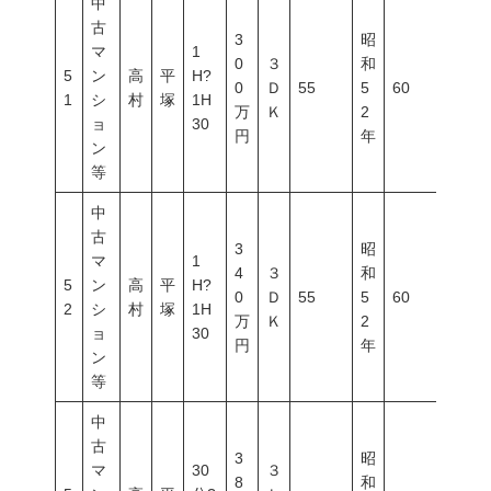
中
古
3
昭
マ
1
0
３
和
5
ン
高
平
H?
0
Ｄ
55
5
60
200
1
シ
村
塚
1H
万
Ｋ
2
ョ
30
円
年
ン
等
中
古
3
昭
マ
1
4
３
和
5
ン
高
平
H?
0
Ｄ
55
5
60
200
2
シ
村
塚
1H
万
Ｋ
2
ョ
30
円
年
ン
等
中
古
3
昭
マ
30
３
8
和