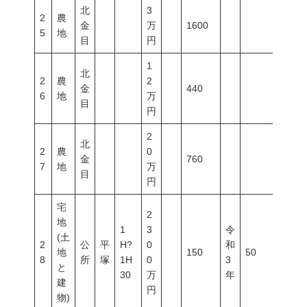
北
3
2
農
金
万
1600
5
地
目
円
1
北
2
農
2
金
440
6
地
万
目
円
2
北
2
農
0
金
760
7
地
万
目
円
宅
2
地
1
3
令
(土
2
公
平
H?
0
和
地
150
50
80
8
所
塚
1H
0
3
と
30
万
年
建
円
物)