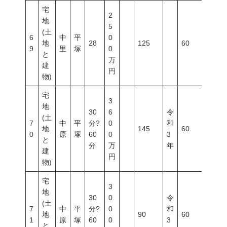
宅
2
地
5
(土
6
中
平
0
地
28
125
60
200
9
里
塚
0
と
万
建
円
物)
宅
3
地
30
6
令
(土
7
中
平
分?
0
和
地
145
60
200
0
原
塚
60
0
3
と
分
万
年
建
円
物)
宅
3
地
30
0
令
(土
7
中
平
分?
0
和
地
90
60
200
1
原
塚
60
0
3
と