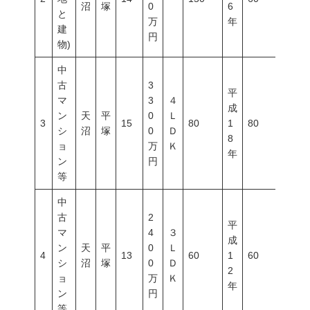
沼
塚
0
6
と
万
年
建
円
物)
中
古
3
平
マ
3
４
成
ン
天
平
0
Ｌ
3
15
80
1
80
200
シ
沼
塚
0
Ｄ
8
ョ
万
Ｋ
年
ン
円
等
中
古
2
平
マ
4
３
成
ン
天
平
0
Ｌ
4
13
60
1
60
200
シ
沼
塚
0
Ｄ
2
ョ
万
Ｋ
年
ン
円
等