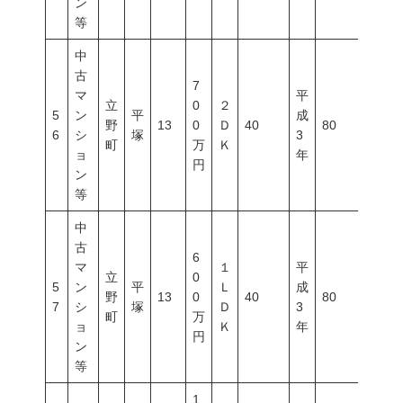
ン
等
中
古
7
マ
平
立
0
２
5
ン
平
成
野
13
0
Ｄ
40
80
200
6
シ
塚
3
町
万
Ｋ
ョ
年
円
ン
等
中
古
6
マ
１
平
立
0
5
ン
平
Ｌ
成
野
13
0
40
80
200
7
シ
塚
Ｄ
3
町
万
ョ
Ｋ
年
円
ン
等
1