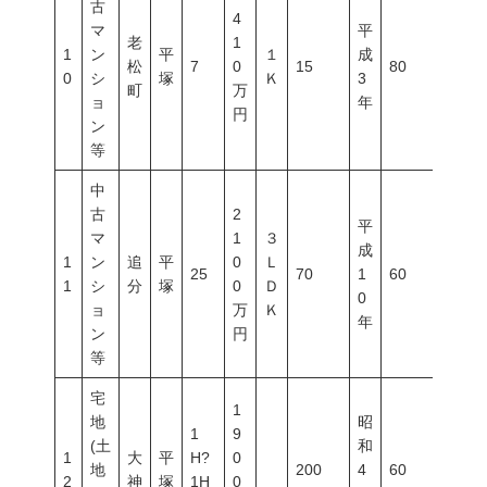
古
4
マ
平
老
1
1
ン
平
１
成
松
7
0
15
80
400
0
シ
塚
Ｋ
3
町
万
ョ
年
円
ン
等
中
古
2
平
マ
1
３
成
1
ン
追
平
0
Ｌ
25
70
1
60
200
1
シ
分
塚
0
Ｄ
0
ョ
万
Ｋ
年
ン
円
等
宅
1
地
昭
1
9
(土
和
1
大
平
H?
0
地
200
4
60
200
2
神
塚
1H
0