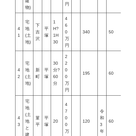
建
円
物)
4
宅
1
下
6
4
地
平
H?
吉
0
340
50
100
1
(土
塚
1H
沢
万
地)
30
円
2
宅
30
2
4
地
新
平
分?
0
195
60
200
2
(土
町
塚
60
0
地)
分
万
円
宅
4
地
7
令
(土
4
菫
平
0
和
地
20
120
60
200
3
平
塚
0
3
と
万
年
建