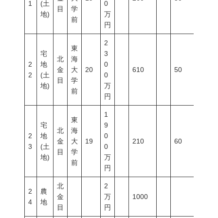
1
(土
0
目
学
地)
万
前
円
2
東
宅
3
北
海
2
地
0
金
大
20
610
50
80
2
(土
0
目
学
地)
万
前
円
1
東
宅
9
北
海
2
地
0
金
大
19
210
60
200
3
(土
0
目
学
地)
万
前
円
北
2
2
農
金
万
1000
4
地
目
円