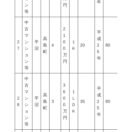
年
ン
円
等
中
古
2
平
マ
1
高
成
2
ン
平
0
１
島
4
20
2
80
600
7
シ
沼
0
Ｋ
町
5
ョ
万
年
ン
円
等
中
古
3
平
マ
6
１
高
成
2
ン
平
0
Ｌ
島
3
35
2
80
400
8
シ
沼
0
Ｄ
町
5
ョ
万
Ｋ
年
ン
円
等