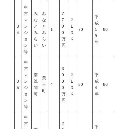
中
古
み
み
7
平
マ
な
な
7
２
成
3
ン
と
と
0
Ｌ
1
70
1
80
600
4
シ
み
み
0
Ｄ
9
ョ
ら
ら
万
Ｋ
年
ン
い
い
円
等
中
古
3
マ
南
0
２
平
天
3
ン
浅
0
Ｌ
成
王
4
50
80
300
5
シ
間
0
Ｄ
4
町
ョ
町
万
Ｋ
年
ン
円
等
中
古
2
平