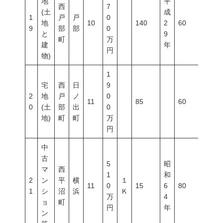
地
平
西
7
(土
成
1
戸
戸
0
地
10
140
2
60
150
9
部
部
0
と
9
町
万
建
年
円
物)
1
宅
西
日
9
2
地
戸
ノ
0
11
85
60
150
0
(土
部
出
0
地)
町
町
万
円
中
古
5
昭
マ
西
1
和
2
ン
平
横
１
11
0
15
6
80
300
1
シ
沼
浜
Ｋ
万
4
ョ
町
円
年
ン