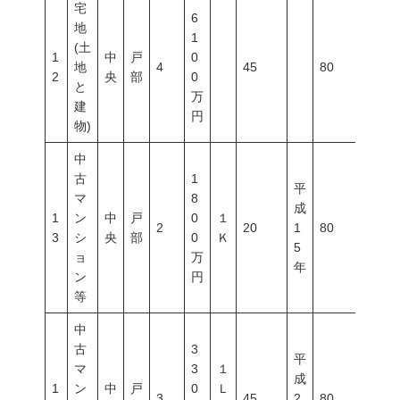
宅
6
地
1
(土
1
中
戸
0
地
4
45
80
500
2
央
部
0
と
万
建
円
物)
中
古
1
平
マ
8
成
1
ン
中
戸
0
１
2
20
1
80
400
3
シ
央
部
0
Ｋ
5
ョ
万
年
ン
円
等
中
古
3
平
マ
3
１
成
1
ン
中
戸
0
Ｌ
3
45
2
80
400