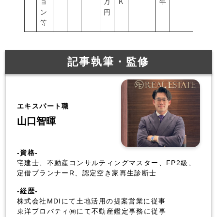
ョ
万
Ｋ
年
ン
円
等
記事執筆・監修
エキスパート職
山口智暉
-資格-
宅建士、不動産コンサルティングマスター、FP2級、
定借プランナーR、認定空き家再生診断士
-経歴-
株式会社MDIにて土地活用の提案営業に従事
東洋プロパティ㈱にて不動産鑑定事務に従事