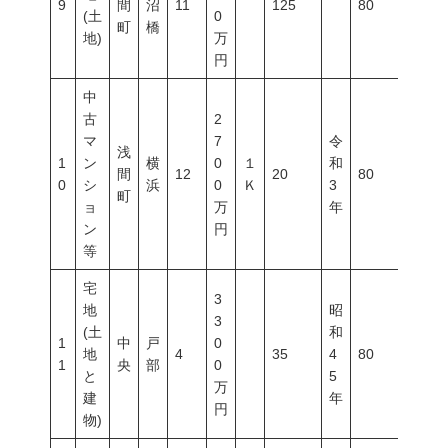
9
間
沼
11
125
80
300
(土
0
町
橋
地)
万
円
中
古
2
マ
7
令
浅
1
ン
横
0
１
和
間
12
20
80
300
0
シ
浜
0
Ｋ
3
町
ョ
万
年
ン
円
等
宅
3
地
昭
3
(土
和
1
中
戸
0
地
4
35
4
80
500
1
央
部
0
と
5
万
建
年
円
物)