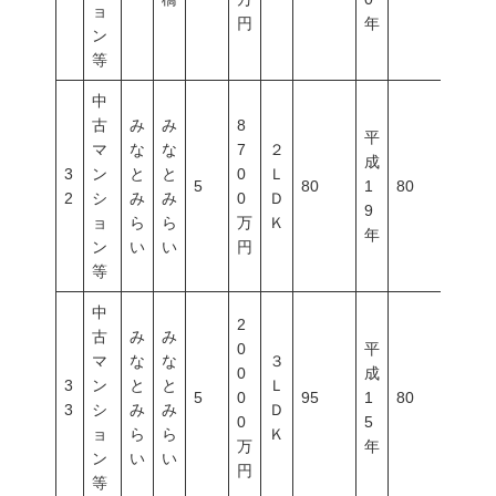
ョ
円
年
ン
等
中
古
み
み
8
平
マ
な
な
7
２
成
3
ン
と
と
0
Ｌ
5
80
1
80
600
2
シ
み
み
0
Ｄ
9
ョ
ら
ら
万
Ｋ
年
ン
い
い
円
等
中
2
古
み
み
0
平
マ
な
な
３
0
成
3
ン
と
と
Ｌ
5
0
95
1
80
600
3
シ
み
み
Ｄ
0
5
ョ
ら
ら
Ｋ
万
年
ン
い
い
円
等