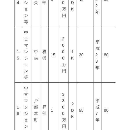
4
シ
央
部
0
Ｄ
2
ョ
万
Ｋ
年
ン
円
等
中
古
2
平
マ
0
成
1
ン
中
横
0
１
15
20
2
80
500
5
シ
央
浜
0
Ｋ
3
ョ
万
年
ン
円
等
中
古
3
マ
戸
3
平
２
1
ン
部
戸
0
成
1
Ｄ
55
80
500
6
シ
本
部
0
7
Ｋ
ョ
町
万
年
ン
円