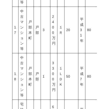
等
中
古
2
平
マ
戸
4
成
1
ン
部
戸
0
１
3
20
3
80
400
7
シ
本
部
0
Ｒ
1
ョ
町
万
年
ン
円
等
中
古
3
マ
戸
3
１
平
1
ン
部
戸
0
Ｌ
成
1
50
80
500
8
シ
本
部
0
Ｄ
7
ョ
町
万
Ｋ
年
ン
円
等
宅
6