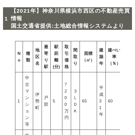
【2021年】神奈川県横浜市西区の不動産売買
情報
国土交通省提供:土地総合情報システムより
最
駅
取
地
間
建
建ぺい
N
種
寄
距
引
面積
容積
区
取
築
率
o
類
り
離
価
（㎡）
（％
名
り
年
（％）
駅
(分)
格
中
古
7
平
マ
2
３
伊
成
ン
戸
0
Ｌ
1
勢
5
65
3
60
150
シ
部
0
Ｄ
町
1
ョ
万
Ｋ
年
ン
円
等