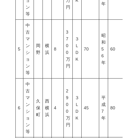
ョ
万
Ｋ
年
ン
円
等
中
古
3
昭
マ
7
３
和
ン
岡
横
0
Ｌ
5
8
70
5
60
200
シ
野
浜
0
Ｄ
6
ョ
万
Ｋ
年
ン
円
等
中
古
2
マ
9
３
平
久
西
ン
0
Ｌ
成
6
保
横
4
45
80
400
シ
0
Ｄ
7
町
浜
ョ
万
Ｋ
年
ン
円
等