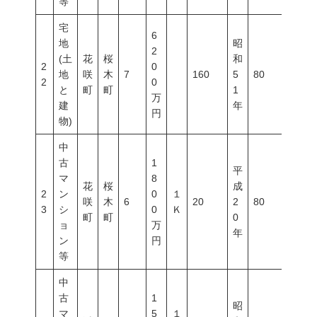
等
宅
6
地
昭
2
(土
花
桜
和
2
0
地
咲
木
7
160
5
80
300
2
0
と
町
町
1
万
建
年
円
物)
中
古
1
平
マ
8
花
桜
成
2
ン
0
１
咲
木
6
20
2
80
600
3
シ
0
Ｋ
町
町
0
ョ
万
年
ン
円
等
中
古
1
昭
マ
5
１