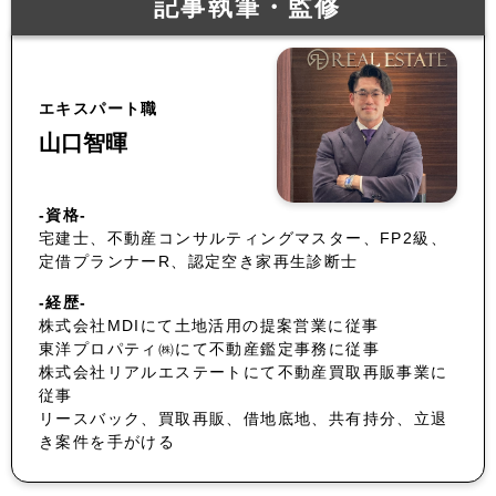
記事執筆・監修
エキスパート職
山口智暉
-資格-
宅建士、不動産コンサルティングマスター、FP2級、
定借プランナーR、認定空き家再生診断士
-経歴-
株式会社MDIにて土地活用の提案営業に従事
東洋プロパティ㈱にて不動産鑑定事務に従事
株式会社リアルエステートにて不動産買取再販事業に
従事
リースバック、買取再販、借地底地、共有持分、立退
き案件を手がける