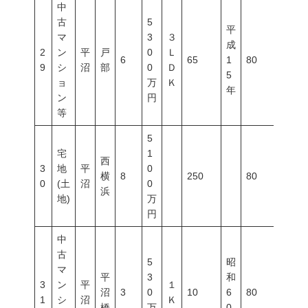
中
古
5
平
マ
3
３
成
2
ン
平
戸
0
Ｌ
6
65
1
80
400
9
シ
沼
部
0
Ｄ
5
ョ
万
Ｋ
年
ン
円
等
5
宅
1
西
3
地
平
0
横
8
250
80
400
0
(土
沼
0
浜
地)
万
円
中
古
5
昭
マ
平
3
和
3
ン
平
１
沼
3
0
10
6
80
400
1
シ
沼
Ｋ
橋
万
0