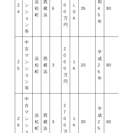
浜
西
和
2
ン
0
Ｌ
松
横
6
35
4
80
400
4
シ
0
Ｄ
町
浜
5
ョ
万
Ｋ
年
ン
円
等
中
古
2
平
マ
0
浜
西
成
2
ン
0
１
松
横
3
20
2
80
500
5
シ
0
Ｋ
町
浜
6
ョ
万
年
ン
円
等
中
古
2
平
マ
7
浜
西
成
2
ン
0
１
松
横
3
30
2
80
500
6
シ
0
Ｋ
町
浜
5
ョ
万