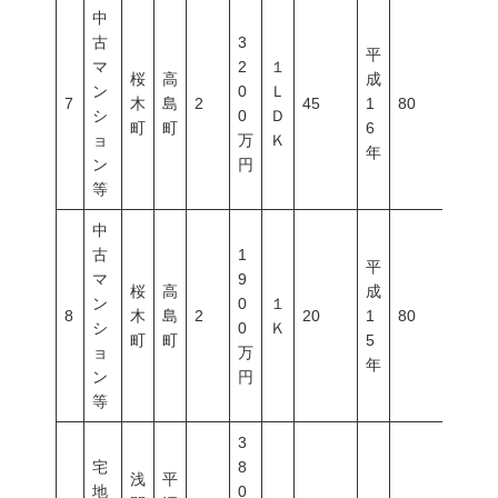
中
古
3
平
マ
2
１
桜
高
成
ン
0
Ｌ
7
木
島
2
45
1
80
600
シ
0
Ｄ
町
町
6
ョ
万
Ｋ
年
ン
円
等
中
古
1
平
マ
9
桜
高
成
ン
0
１
8
木
島
2
20
1
80
600
シ
0
Ｋ
町
町
5
ョ
万
年
ン
円
等
3
宅
8
浅
平
地
0