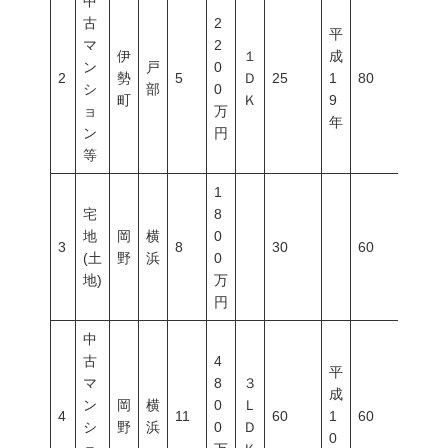
中
古
2
平
マ
2
伊
１
成
ン
戸
0
2
勢
5
Ｄ
25
1
80
300
シ
部
0
町
Ｋ
9
ョ
万
年
ン
円
等
1
宅
8
地
岡
横
0
3
8
30
60
200
(土
野
浜
0
地)
万
円
中
古
4
平
マ
8
３
成
ン
岡
横
0
Ｌ
4
11
60
1
60
200
シ
野
浜
0
Ｄ
0