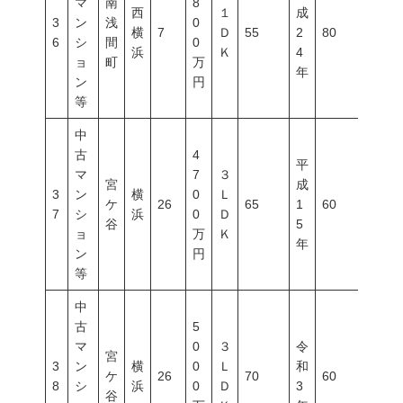
マ
南
8
西
１
成
3
ン
浅
0
横
7
Ｄ
55
2
80
300
6
シ
間
0
浜
Ｋ
4
ョ
町
万
年
ン
円
等
中
古
4
平
マ
7
３
宮
成
3
ン
横
0
Ｌ
ケ
26
65
1
60
200
7
シ
浜
0
Ｄ
谷
5
ョ
万
Ｋ
年
ン
円
等
中
古
5
マ
0
３
令
宮
3
ン
横
0
Ｌ
和
ケ
26
70
60
200
8
シ
浜
0
Ｄ
3
谷