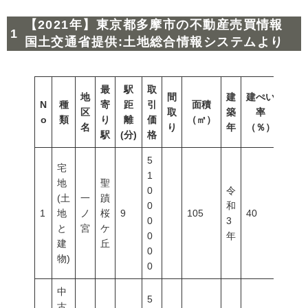
【2021年】東京都多摩市の不動産売買情報
国土交通省提供:土地総合情報システムより
最
駅
取
地
間
建
建ぺい
N
種
寄
距
引
面積
容積
区
取
築
率
o
類
り
離
価
（㎡）
（％
名
り
年
（％）
駅
(分)
格
5
宅
1
地
聖
0
令
(土
一
蹟
0
和
1
地
ノ
桜
9
105
40
80
0
3
と
宮
ケ
0
年
建
丘
0
物)
0
中
5
古