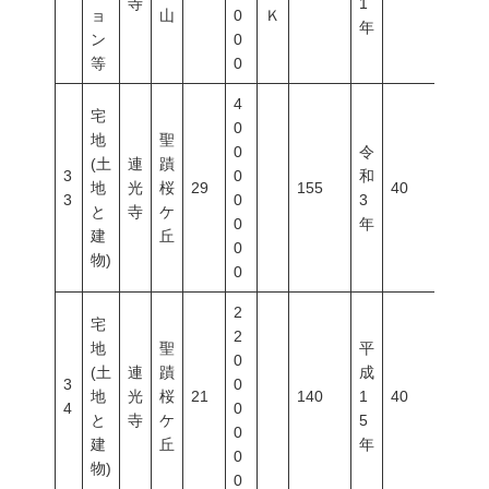
寺
1
ョ
山
0
Ｋ
年
ン
0
等
0
4
宅
0
地
聖
0
令
(土
連
蹟
3
0
和
地
光
桜
29
155
40
80
3
0
3
と
寺
ケ
0
年
建
丘
0
物)
0
2
宅
2
地
聖
平
0
(土
連
蹟
成
3
0
地
光
桜
21
140
1
40
80
4
0
と
寺
ケ
5
0
建
丘
年
0
物)
0