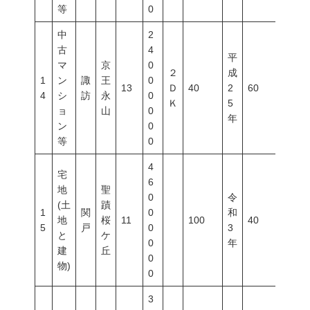
等
0
中
2
古
4
平
マ
京
0
２
成
1
ン
諏
王
0
13
Ｄ
40
2
60
200
4
シ
訪
永
0
Ｋ
5
ョ
山
0
年
ン
0
等
0
4
宅
6
地
聖
0
令
(土
蹟
1
関
0
和
地
桜
11
100
40
80
5
戸
0
3
と
ケ
0
年
建
丘
0
物)
0
3