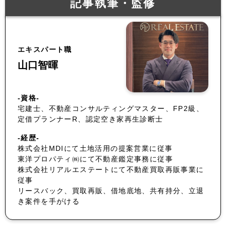
記事執筆・監修
エキスパート職
山口智暉
-資格-
宅建士、不動産コンサルティングマスター、FP2級、
定借プランナーR、認定空き家再生診断士
-経歴-
株式会社MDIにて土地活用の提案営業に従事
東洋プロパティ㈱にて不動産鑑定事務に従事
株式会社リアルエステートにて不動産買取再販事業に
従事
リースバック、買取再販、借地底地、共有持分、立退
き案件を手がける