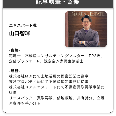
記事執筆・監修
エキスパート職
山口智暉
-資格-
宅建士、不動産コンサルティングマスター、FP2級、
定借プランナーR、認定空き家再生診断士
-経歴-
株式会社MDIにて土地活用の提案営業に従事
東洋プロパティ㈱にて不動産鑑定事務に従事
株式会社リアルエステートにて不動産買取再販事業に
従事
リースバック、買取再販、借地底地、共有持分、立退
き案件を手がける