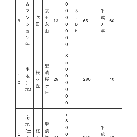
古
0
マ
京
0
３
平
ン
乞
王
0
Ｌ
成
9
13
65
60
200
シ
田
永
0
Ｄ
9
ョ
山
0
Ｋ
年
ン
0
等
0
3
5
聖
宅
0
桜
蹟
1
地
0
ケ
桜
25
280
40
80
0
(土
0
丘
ケ
地)
0
丘
0
0
7
宅
3
地
聖
0
平
(土
桜
蹟
1
0
成