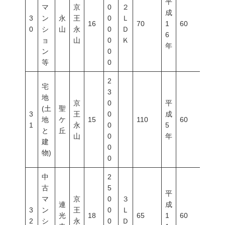
平
マ
京
0
２
成
3
ン
永
王
0
Ｌ
16
70
1
60
200
0
シ
山
永
0
Ｄ
6
ョ
山
0
Ｋ
年
ン
0
等
0
2
宅
3
地
京
0
平
(土
聖
3
王
0
成
地
ケ
15
110
60
200
1
永
0
5
と
丘
山
0
年
建
0
物)
0
中
2
古
5
平
マ
京
0
３
連
成
3
ン
王
0
Ｌ
光
18
65
1
60
200
2
シ
永
0
Ｄ