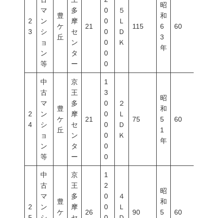
昭
マ
多
0
５
豊
和
2
ン
摩
0
Ｌ
ケ
21
115
6
60
200
3
シ
セ
0
Ｄ
丘
3
ョ
ン
0
Ｋ
年
ン
タ
0
等
ー
0
中
京
1
古
王
3
昭
マ
多
0
２
豊
和
2
ン
摩
0
Ｌ
ケ
21
75
5
60
200
4
シ
セ
0
Ｄ
丘
1
ョ
ン
0
Ｋ
年
ン
タ
0
等
ー
0
中
京
1
古
王
2
昭
マ
多
0
４
豊
和
2
ン
摩
0
Ｌ
ケ
26
90
5
60
200
5
シ
セ
0
Ｄ