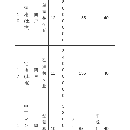
8
聖
宅
0
蹟
1
地
関
0
桜
12
135
40
80
6
(土
戸
0
ケ
地)
0
丘
0
0
3
4
聖
宅
0
蹟
1
地
関
0
桜
11
135
40
80
7
(土
戸
0
ケ
地)
0
丘
0
0
中
3
古
3
聖
平
マ
0
３
蹟
成
1
ン
関
0
Ｌ
桜
10
65
1
40
80