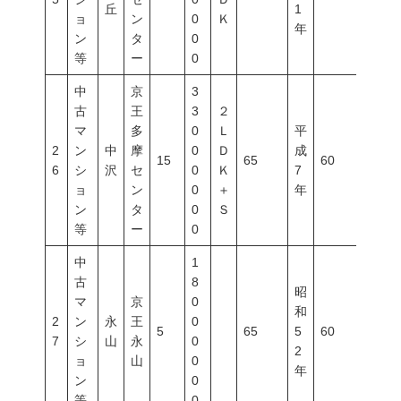
丘
1
ョ
ン
0
Ｋ
年
ン
タ
0
等
ー
0
中
京
3
古
王
3
２
マ
多
0
Ｌ
平
2
ン
中
摩
0
Ｄ
成
15
65
60
200
6
シ
沢
セ
0
Ｋ
7
ョ
ン
0
＋
年
ン
タ
0
Ｓ
等
ー
0
中
1
古
8
昭
マ
京
0
和
2
ン
永
王
0
5
65
5
60
200
7
シ
山
永
0
2
ョ
山
0
年
ン
0
等
0