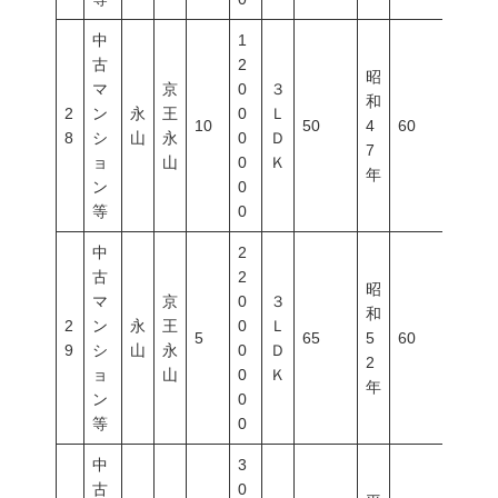
中
1
古
2
昭
マ
京
0
３
和
2
ン
永
王
0
Ｌ
10
50
4
60
200
8
シ
山
永
0
Ｄ
7
ョ
山
0
Ｋ
年
ン
0
等
0
中
2
古
2
昭
マ
京
0
３
和
2
ン
永
王
0
Ｌ
5
65
5
60
200
9
シ
山
永
0
Ｄ
2
ョ
山
0
Ｋ
年
ン
0
等
0
中
3
古
0