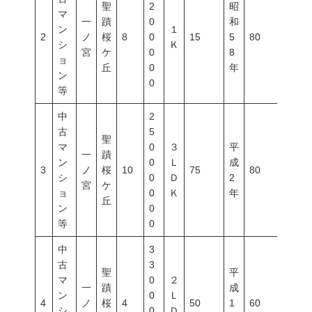
聖
2
昭
マ
一
蹟
0
和
ン
１
2
ノ
桜
8
0
15
5
80
400
シ
Ｋ
宮
ケ
0
8
ョ
丘
0
年
ン
0
等
中
2
古
5
聖
マ
0
３
平
一
蹟
ン
0
Ｌ
成
3
ノ
桜
10
75
80
400
シ
0
Ｄ
2
宮
ケ
ョ
0
Ｋ
年
丘
ン
0
等
0
中
3
古
3
聖
平
マ
0
２
一
蹟
成
ン
0
Ｌ
4
ノ
桜
4
50
1
60
200
シ
0
Ｄ