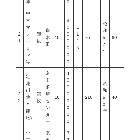
等
0
中
1
古
8
昭
マ
0
３
唐
和
2
ン
鶴
0
Ｌ
木
15
75
5
60
200
1
シ
牧
0
Ｄ
田
7
ョ
0
Ｋ
年
ン
0
等
0
京
4
宅
王
0
地
昭
多
0
(土
和
2
鶴
摩
0
地
18
210
5
40
80
2
牧
セ
0
と
8
ン
0
建
年
タ
0
物)
ー
0
中
京
3
古
王
2