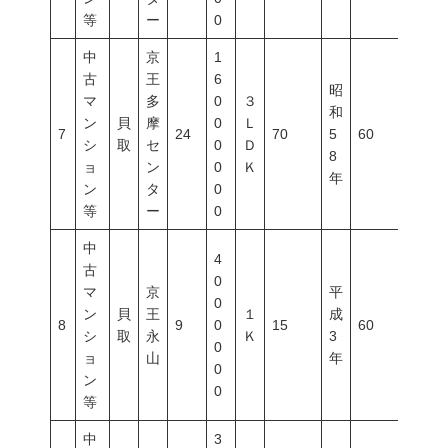
等
ー
0
中
京
1
古
王
6
昭
マ
多
0
３
和
ン
貝
摩
0
Ｌ
7
24
70
5
60
200
シ
取
セ
0
Ｄ
8
ョ
ン
0
Ｋ
年
ン
タ
0
等
ー
0
中
4
古
0
マ
京
平
0
ン
貝
王
１
成
8
9
0
15
60
300
シ
取
永
Ｋ
3
0
ョ
山
年
0
ン
0
等
中
3