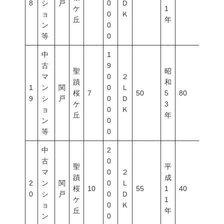
8
シ
戸
0
Ｄ
ケ
1
ョ
0
Ｋ
丘
年
ン
0
等
0
中
1
古
9
聖
昭
マ
0
２
蹟
和
1
ン
関
0
Ｌ
桜
7
50
5
80
500
9
シ
戸
0
Ｄ
ケ
3
ョ
0
Ｋ
丘
年
ン
0
等
0
中
2
古
0
聖
平
マ
0
２
蹟
成
2
ン
関
0
Ｌ
桜
10
55
1
40
80
0
シ
戸
0
Ｄ
ケ
1
ョ
0
Ｋ
丘
年
ン
0