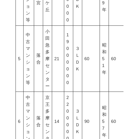
宮
ケ
9
ョ
0
Ｋ
丘
年
ン
0
等
0
小
中
1
田
古
9
急
昭
マ
0
３
多
和
ン
落
0
Ｌ
5
摩
21
60
5
60
200
シ
合
0
Ｄ
セ
1
ョ
0
Ｋ
ン
年
ン
0
タ
等
0
ー
中
京
2
古
王
2
昭
マ
多
0
３
和
ン
落
摩
0
Ｌ
6
14
90
5
60
200
シ
合
セ
0
Ｄ
7
ョ
ン
0
Ｋ
年
ン
タ
0