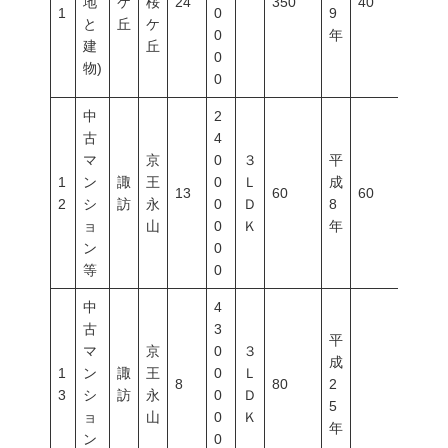
地
ケ
桜
24
350
40
80
1
0
9
と
丘
ケ
0
年
建
丘
0
物)
0
中
2
古
4
マ
京
0
３
平
1
ン
諏
王
0
Ｌ
成
13
60
60
200
2
シ
訪
永
0
Ｄ
8
ョ
山
0
Ｋ
年
ン
0
等
0
中
4
古
3
平
マ
京
0
３
成
1
ン
諏
王
0
Ｌ
8
80
2
3
シ
訪
永
0
Ｄ
5
ョ
山
0
Ｋ
年
ン
0