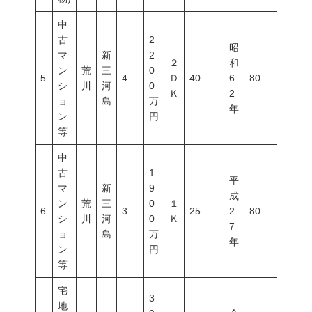
中
古
2
昭
マ
新
2
２
和
ン
荒
三
0
5
4
Ｄ
40
6
80
300
シ
川
河
0
Ｋ
2
ョ
島
万
年
ン
円
等
中
古
1
平
マ
新
9
成
ン
荒
三
0
１
6
3
25
2
80
300
シ
川
河
0
Ｋ
7
ョ
島
万
年
ン
円
等
宅
3
地