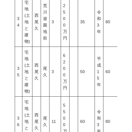
宅
荒
2
地
川
5
令
(土
西
3
遊
0
和
地
尾
3
35
80
300
4
園
0
3
と
久
地
万
年
建
前
円
物)
宅
6
地
平
2
(土
西
成
3
尾
0
地
尾
3
50
1
60
300
5
久
0
と
久
5
万
建
年
円
物)
宅
5
地
5
令
(土
西
3
尾
0
和
地
尾
11
60
80
300
6
久
0
3
と
久
万
年