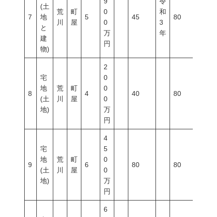
9
令
(土
荒
町
0
和
7
地
5
45
80
300
川
屋
0
3
と
万
年
建
円
物)
2
宅
0
地
荒
町
0
8
4
40
80
300
(土
川
屋
0
地)
万
円
4
宅
5
地
荒
町
0
9
6
80
80
300
(土
川
屋
0
地)
万
円
6