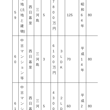
7
地
昭
西
8
(土
三
和
5
日
0
地
河
5
125
6
80
300
9
暮
0
と
島
4
里
万
建
年
円
物)
中
古
6
平
マ
西
1
３
三
成
6
ン
日
0
Ｌ
河
3
70
1
80
500
0
シ
暮
0
Ｄ
島
4
ョ
里
万
Ｋ
年
ン
円
等
中
古
4
平
マ
西
3
２
三
成
6
ン
日
0
Ｌ
河
5
60
2
80
500
1
シ
暮
0
Ｄ