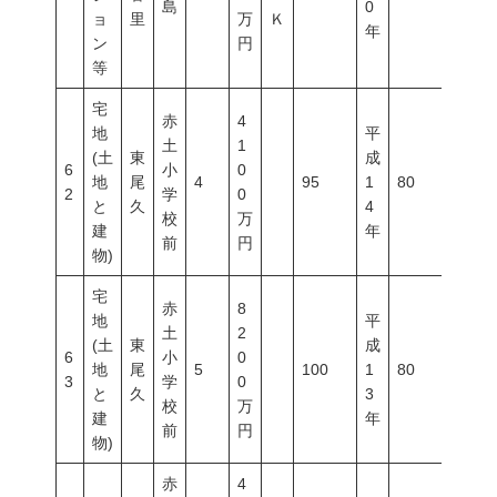
島
0
ョ
里
万
Ｋ
年
ン
円
等
宅
赤
4
地
平
土
1
(土
東
成
6
小
0
地
尾
4
95
1
80
300
2
学
0
と
久
4
校
万
建
年
前
円
物)
宅
赤
8
地
平
土
2
(土
東
成
6
小
0
地
尾
5
100
1
80
300
3
学
0
と
久
3
校
万
建
年
前
円
物)
赤
4