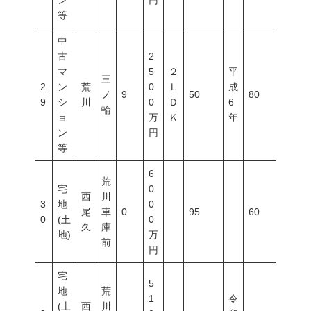
ン
円
等
中
古
2
マ
5
２
平
三
2
ン
荒
0
Ｌ
成
ノ
9
50
80
300
9
シ
川
0
Ｄ
6
輪
ョ
万
Ｋ
年
ン
円
等
6
荒
宅
0
西
川
3
地
0
尾
車
0
95
60
300
0
(土
0
久
庫
地)
万
前
円
宅
5
地
荒
1
令
(土
西
川