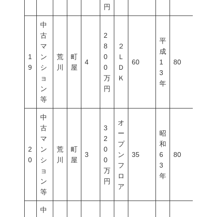
円
中
古
2
平
マ
8
２
成
1
ン
荒
町
0
Ｌ
4
60
1
80
300
9
シ
川
屋
0
Ｄ
3
ョ
万
Ｋ
年
ン
円
等
中
オ
古
3
ー
昭
マ
2
プ
和
2
ン
荒
町
0
3
ン
35
6
80
400
0
シ
川
屋
0
フ
3
ョ
万
ロ
年
ン
円
ア
等
中