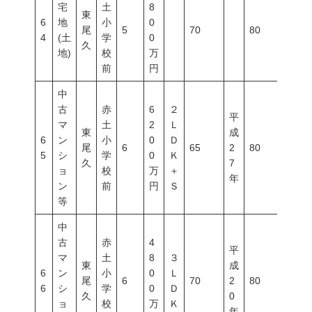
宅
土
8
東
6
地
小
0
尾
5
70
80
300
4
(土
学
0
久
地)
校
万
前
円
中
古
赤
6
２
平
マ
土
2
Ｌ
東
成
6
ン
小
0
Ｄ
尾
6
65
2
80
300
5
シ
学
0
Ｋ
久
7
ョ
校
万
＋
年
ン
前
円
Ｓ
等
中
古
赤
4
平
マ
土
8
３
東
成
6
ン
小
0
Ｌ
尾
6
70
2
80
300
6
シ
学
0
Ｄ
久
0
ョ
校
万
Ｋ
年