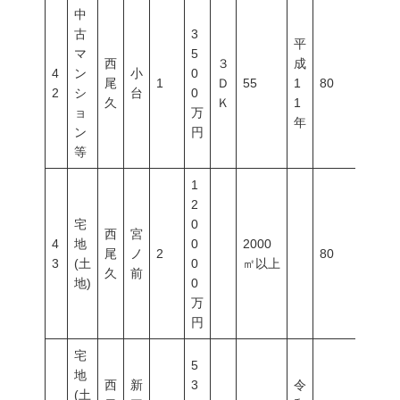
中
古
3
平
マ
5
西
３
成
4
ン
小
0
尾
1
Ｄ
55
1
80
300
2
シ
台
0
久
Ｋ
1
ョ
万
年
ン
円
等
1
2
宅
0
西
宮
4
地
0
2000
尾
ノ
2
80
300
3
(土
0
㎡以上
久
前
地)
0
万
円
宅
5
地
西
新
3
令
(土