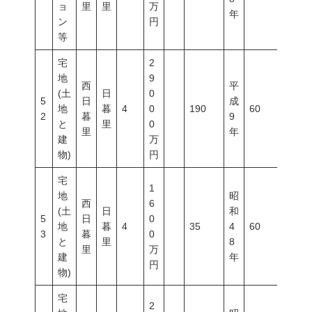
ョ
里
里
万
年
ン
円
等
宅
2
地
9
西
平
(土
日
0
5
日
成
地
暮
4
0
190
60
400
2
暮
9
と
里
0
里
年
建
万
物)
円
宅
1
地
昭
西
6
(土
日
和
5
日
0
地
暮
4
35
4
60
400
3
暮
0
と
里
8
里
万
建
年
円
物)
宅
2