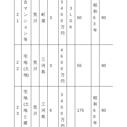
古
3
昭
マ
4
３
和
2
ン
荒
町
0
Ｌ
3
60
6
80
400
1
シ
川
屋
0
Ｄ
3
ョ
万
Ｋ
年
ン
円
等
4
宅
6
三
2
地
荒
0
河
3
55
80
300
2
(土
川
0
島
地)
万
円
宅
3
地
昭
4
(土
三
和
2
荒
0
地
河
6
175
6
80
300
3
川
0
と
島
0
万
建
年
円