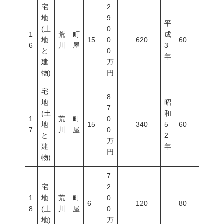
宅
2
地
9
平
(土
0
1
荒
町
成
地
15
0
620
60
200
6
川
屋
3
と
0
年
建
万
物)
円
宅
8
地
昭
7
(土
和
1
荒
町
0
地
15
340
5
60
200
7
川
屋
0
と
2
万
建
年
円
物)
7
宅
2
1
地
荒
町
0
6
120
80
300
8
(土
川
屋
0
地)
万