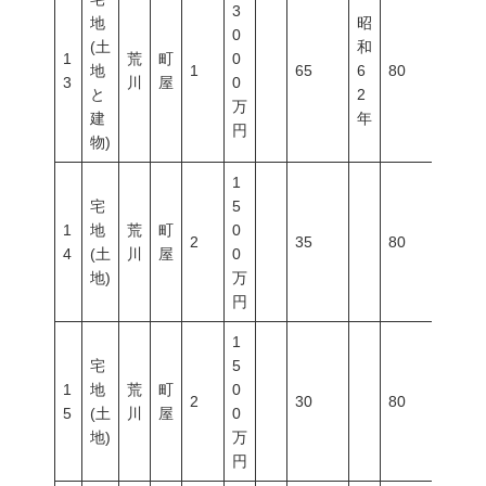
3
地
昭
0
(土
和
1
荒
町
0
地
1
65
6
80
300
3
川
屋
0
と
2
万
建
年
円
物)
1
宅
5
1
地
荒
町
0
2
35
80
300
4
(土
川
屋
0
地)
万
円
1
宅
5
1
地
荒
町
0
2
30
80
300
5
(土
川
屋
0
地)
万
円