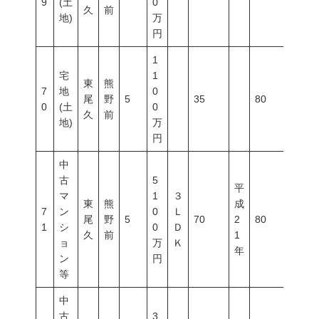
9
(土
0
久
前
地)
万
円
1
宅
1
東
熊
7
地
0
尾
野
5
35
80
300
0
(土
0
久
前
地)
万
円
中
古
5
平
マ
1
３
東
熊
成
7
ン
0
Ｌ
尾
野
5
70
2
80
500
1
シ
0
Ｄ
久
前
1
ョ
万
Ｋ
年
ン
円
等
中
古
3