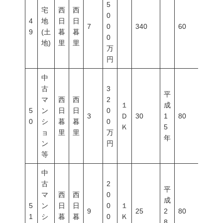
5
宅
西
西
0
4
地
日
日
7
0
340
60
400
9
(土
暮
暮
0
地)
里
里
万
円
中
古
3
平
マ
西
西
2
１
成
5
ン
日
日
0
3
Ｄ
30
1
80
500
0
シ
暮
暮
0
Ｋ
5
ョ
里
里
万
年
ン
円
等
中
古
2
平
マ
西
西
0
成
5
ン
日
日
0
１
9
25
2
80
300
1
シ
暮
暮
0
Ｋ
8