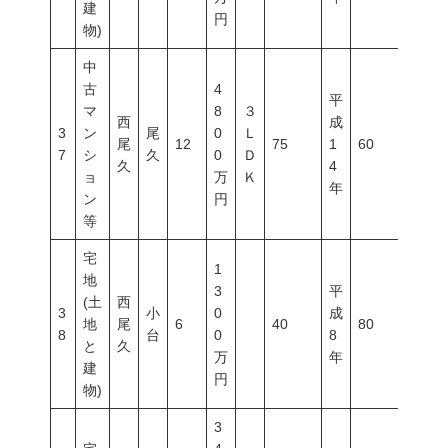
建
円
物)
中
古
4
平
マ
8
３
西
成
3
ン
尾
0
Ｌ
尾
12
75
1
60
200
7
シ
久
0
Ｄ
久
4
ョ
万
Ｋ
年
ン
円
等
宅
1
地
3
平
(土
西
3
小
0
成
地
尾
6
40
80
300
8
台
0
8
と
久
万
年
建
円
物)
3