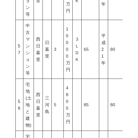
ョ
里
Ｋ
万
年
ン
円
等
中
1
古
0
平
マ
西
３
日
0
成
5
ン
日
Ｌ
暮
3
0
65
2
80
700
7
シ
暮
Ｄ
里
0
1
ョ
里
Ｋ
万
年
ン
円
等
宅
4
地
西
8
(土
三
5
日
0
地
河
5
85
80
300
8
暮
0
と
島
里
万
建
円
物)
宅