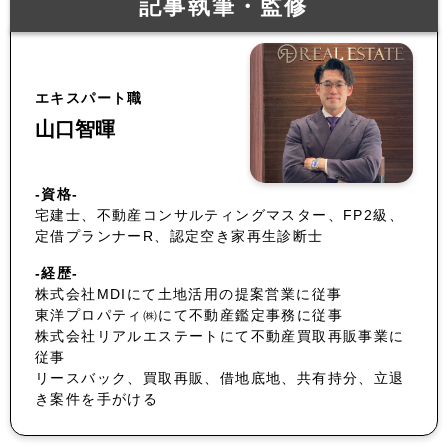
記事執筆・監修
エキスパート職
山口智暉
-資格-
宅建士、不動産コンサルティングマスター、FP2級、
定借プランナーR、認定空き家再生診断士
-経歴-
株式会社MDIにて土地活用の提案営業に従事
東洋プロパティ㈱にて不動産鑑定事務に従事
株式会社リアルエステートにて不動産買取再販事業に
従事
リースバック、買取再販、借地底地、共有持分、立退
き案件を手がける