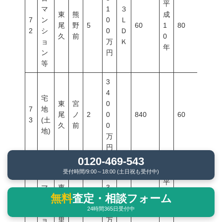
平
マ
1
３
東
熊
成
7
ン
0
Ｌ
尾
野
5
60
1
80
400
2
シ
0
Ｄ
久
前
0
ョ
万
Ｋ
年
ン
円
等
3
4
宅
東
宮
0
7
地
尾
ノ
2
0
840
60
300
3
(土
久
前
0
地)
万
円
0120-469-543
中
受付時間/9:00～18:00 (土日祝も受付中)
古
2
平
マ
東
3
成
無料
査定・相談フォーム
7
ン
日
鶯
0
１
8
25
2
80
500
4
シ
暮
谷
0
Ｋ
24時間365日受付中
5
ョ
里
万