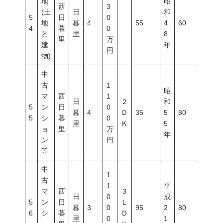
地
昭
西
3
(土
日
和
5
日
0
地
暮
4
55
4
60
400
4
暮
0
と
里
8
里
万
建
年
円
物)
中
古
1
昭
マ
西
1
日
２
和
5
ン
日
0
暮
4
Ｄ
35
5
80
700
5
シ
暮
0
里
Ｋ
5
ョ
里
万
年
ン
円
等
中
1
古
1
平
マ
西
３
日
0
成
5
ン
日
Ｌ
暮
3
0
95
2
80
700
6
シ
暮
Ｄ
里
0
1