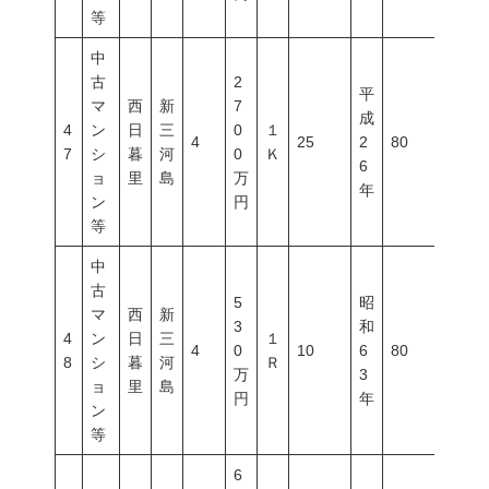
等
中
古
2
平
マ
西
新
7
成
4
ン
日
三
0
１
4
25
2
80
300
7
シ
暮
河
0
Ｋ
6
ョ
里
島
万
年
ン
円
等
中
古
5
昭
マ
西
新
3
和
4
ン
日
三
１
4
0
10
6
80
500
8
シ
暮
河
Ｒ
万
3
ョ
里
島
円
年
ン
等
6