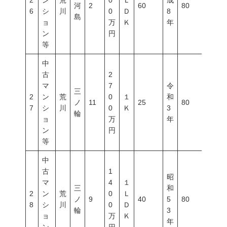
2
ン
荒
0
Ｌ
成
河
2
60
80
500
6
シ
川
0
Ｄ
8
島
ョ
万
Ｋ
年
ン
円
等
中
古
2
マ
7
令
三
2
ン
荒
0
１
和
ノ
11
25
80
600
7
シ
川
0
Ｋ
3
輪
ョ
万
年
ン
円
等
中
古
1
昭
マ
4
１
三
和
2
ン
荒
0
Ｌ
ノ
9
40
5
80
600
8
シ
川
0
Ｄ
輪
3
ョ
万
Ｋ
年