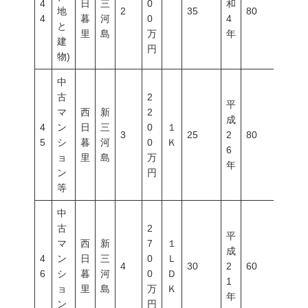
4
日
三
0
和
地
2
35
80
300
4
暮
河
0
4
と
里
島
万
年
建
円
物)
中
古
2
平
マ
西
新
2
成
4
ン
日
三
0
１
3
25
2
80
500
5
シ
暮
河
0
Ｋ
6
ョ
里
島
万
年
ン
円
等
中
古
2
平
マ
西
新
7
１
成
4
ン
日
三
0
Ｌ
4
30
2
60
300
6
シ
暮
河
0
Ｄ
1
ョ
里
島
万
Ｋ
年
ン
円