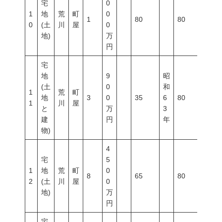
宅
0
1
地
荒
町
0
1
80
80
500
0
(土
川
屋
0
地)
万
円
宅
地
9
昭
(土
0
和
1
荒
町
地
3
0
35
6
80
300
1
川
屋
と
万
3
建
円
年
物)
4
宅
5
1
地
荒
町
0
8
65
80
300
2
(土
川
屋
0
地)
万
円
宅