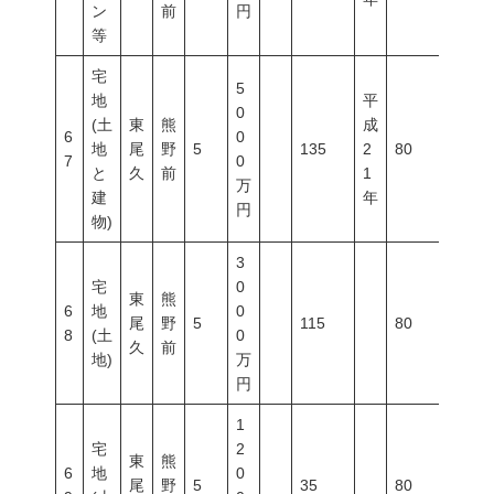
ン
前
円
等
宅
5
地
平
0
(土
東
熊
成
6
0
地
尾
野
5
135
2
80
300
7
0
と
久
前
1
万
建
年
円
物)
3
宅
0
東
熊
6
地
0
尾
野
5
115
80
300
8
(土
0
久
前
地)
万
円
1
宅
2
東
熊
6
地
0
尾
野
5
35
80
300