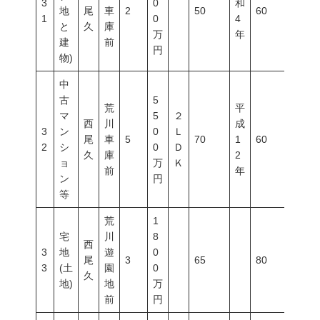
3
0
和
地
尾
車
2
50
60
300
1
0
4
と
久
庫
万
年
建
前
円
物)
中
古
5
荒
平
マ
5
２
西
川
成
3
ン
0
Ｌ
尾
車
5
70
1
60
200
2
シ
0
Ｄ
久
庫
2
ョ
万
Ｋ
前
年
ン
円
等
荒
1
宅
川
8
西
3
地
遊
0
尾
3
65
80
300
3
(土
園
0
久
地)
地
万
前
円