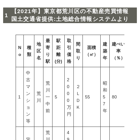
【2021年】東京都荒川区の不動産売買情報
国土交通省提供:土地総合情報システムより
最
駅
取
地
間
建
建ぺい
N
種
寄
距
引
面積
容積
区
取
築
率
o
類
り
離
価
（㎡）
（％
名
り
年
（％）
駅
(分)
格
中
古
2
荒
昭
マ
0
２
川
和
ン
荒
0
Ｌ
1
一
5
55
5
80
300
シ
川
0
Ｄ
中
7
ョ
万
Ｋ
前
年
ン
円
等
荒
4
宅
川
9