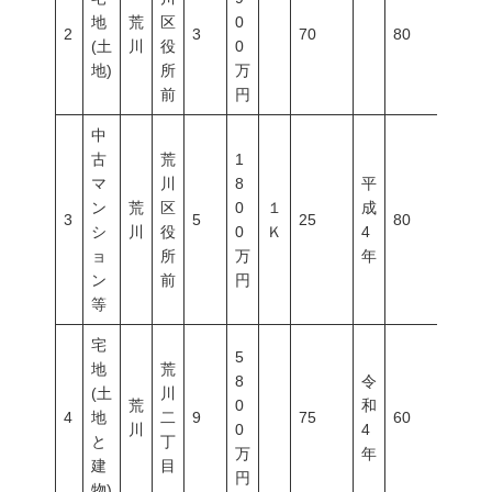
地
荒
区
0
2
3
70
80
300
(土
川
役
0
地)
所
万
前
円
中
古
荒
1
マ
川
8
平
ン
荒
区
0
１
成
3
5
25
80
600
シ
川
役
0
Ｋ
4
ョ
所
万
年
ン
前
円
等
宅
5
地
荒
8
令
(土
川
荒
0
和
4
地
二
9
75
60
200
川
0
4
と
丁
万
年
建
目
円
物)