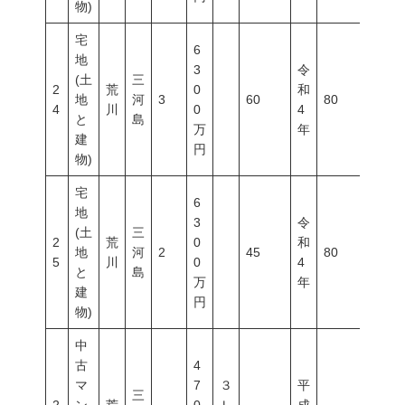
物)
宅
6
地
3
令
(土
三
2
荒
0
和
地
河
3
60
80
300
4
川
0
4
と
島
万
年
建
円
物)
宅
6
地
3
令
(土
三
2
荒
0
和
地
河
2
45
80
300
5
川
0
4
と
島
万
年
建
円
物)
中
古
4
マ
7
３
平
三