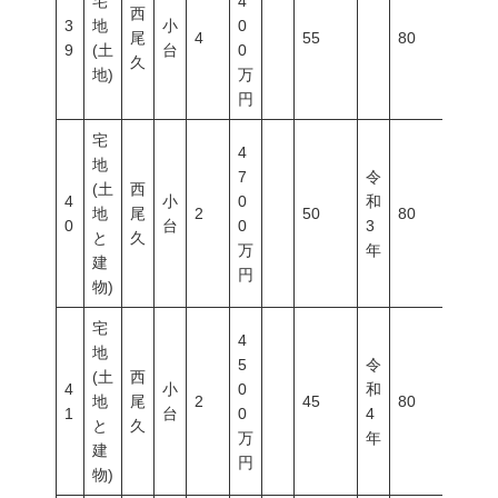
宅
4
西
3
地
小
0
尾
4
55
80
300
9
(土
台
0
久
地)
万
円
宅
4
地
7
令
(土
西
4
小
0
和
地
尾
2
50
80
300
0
台
0
3
と
久
万
年
建
円
物)
宅
4
地
5
令
(土
西
4
小
0
和
地
尾
2
45
80
300
1
台
0
4
と
久
万
年
建
円
物)